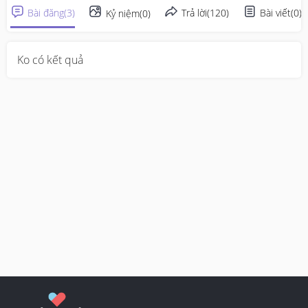
Bài đăng
(
3
)
Trả lời
(
120
)
Bài viết
(
0
)
Kỷ niệm
(
0
)
Ko có kết quả