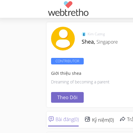
Kim Cương
Shea,
Singapore
CONTRIBUTOR
Giới thiệu shea
Dreaming of becoming a parent
Theo Dõi
Bài đăng
(
0
)
Trả
Kỷ niệm
(
0
)