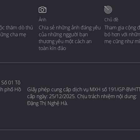
Ảnh
Chủ đề
ộc thăm dò thú
Chia sẻ những ảnh đáng yêu
Tham gia cộng 
hững cha mẹ
của những nggười bạn
bó hơn với nhữ
thương yêu một cách an
mẹ cũng như m
toàn kín đáo
 Số 01 Tô
nh phố Hồ
Giấy phép cung cấp dịch vụ MXH số 191/GP-BVHT
cấp ngày: 25/12/2025. Chịu trách nhiệm nội dung:
Đặng Thị Nghệ Hà.