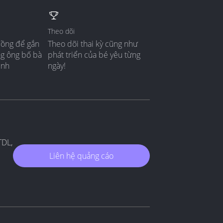
Theo dõi
đồng để gắn
Theo dõi thai kỳ cũng như
ng ông bố bà
phát triển của bé yêu từng
ình
ngày!
TDL,
Liên hệ quảng cáo