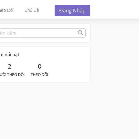
Đăng Nhập
heo Dõi
Chủ Đề
m nổi bật
2
0
ƯỜI THEO DÕI
THEO DÕI