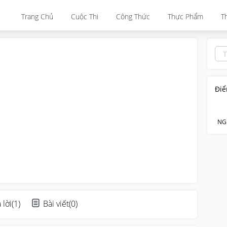
Trang Chủ
Cuộc Thi
Công Thức
Thực Phẩm
T
Điể
NG
 lời
(
1
)
Bài viết
(
0
)