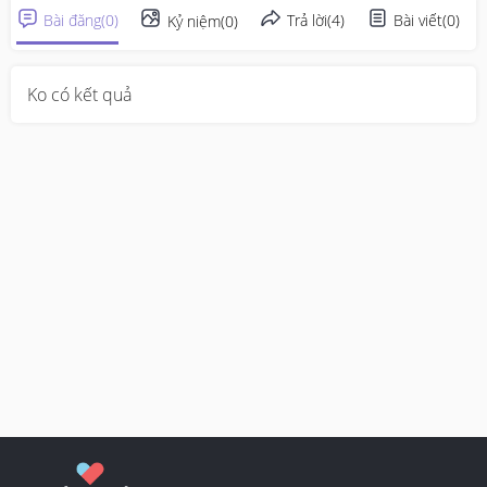
Bài đăng
(
0
)
Trả lời
(
4
)
Bài viết
(
0
)
Kỷ niệm
(
0
)
Ko có kết quả