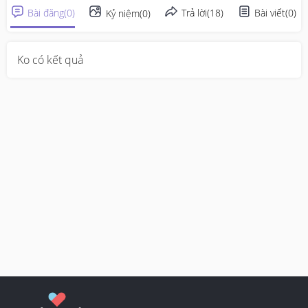
Bài đăng
(
0
)
Trả lời
(
18
)
Bài viết
(
0
)
Kỷ niệm
(
0
)
Ko có kết quả