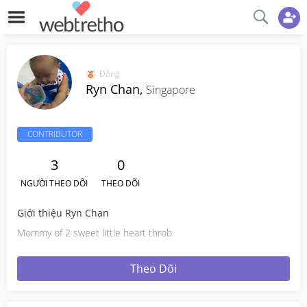
Đồng
Ryn Chan,
Singapore
CONTRIBUTOR
3
0
NGƯỜI THEO DÕI
THEO DÕI
Giới thiệu Ryn Chan
Mommy of 2 sweet little heart throb
Theo Dõi