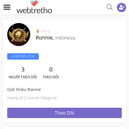
Đồng
Ronnie,
Indonesia
KONTRIBUTOR
3
0
NGƯỜI THEO DÕI
THEO DÕI
Giới thiệu Ronnie
mama of 2 enerjik Pangeran
Theo Dõi