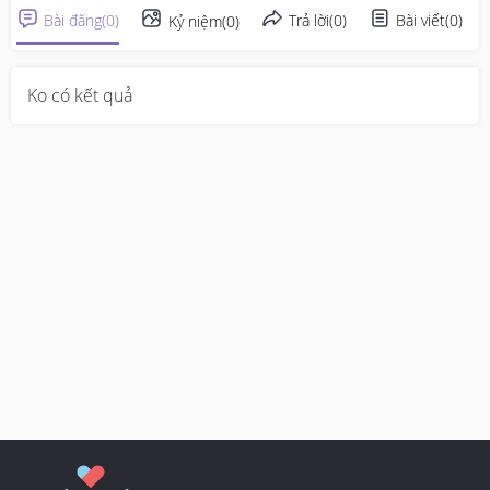
Bài đăng
(
0
)
Trả lời
(
0
)
Bài viết
(
0
)
Kỷ niệm
(
0
)
Ko có kết quả