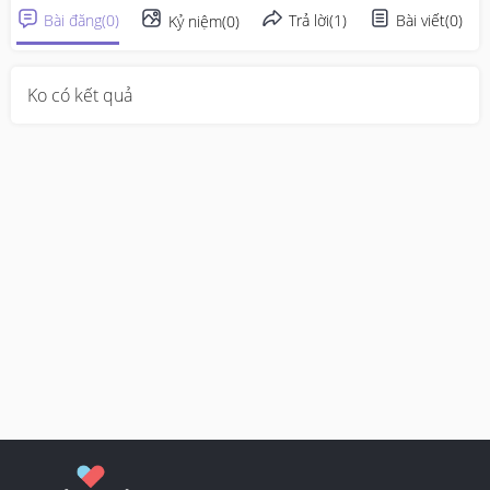
Bài đăng
(
0
)
Trả lời
(
1
)
Bài viết
(
0
)
Kỷ niệm
(
0
)
Ko có kết quả