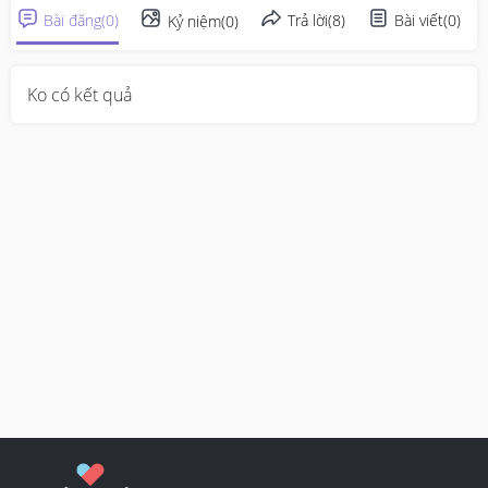
Bài đăng
(
0
)
Trả lời
(
8
)
Bài viết
(
0
)
Kỷ niệm
(
0
)
Ko có kết quả