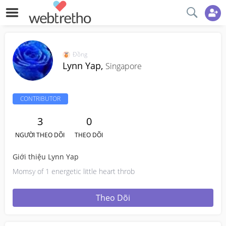
Đồng
Lynn Yap,
Singapore
CONTRIBUTOR
3
0
NGƯỜI THEO DÕI
THEO DÕI
Giới thiệu Lynn Yap
Momsy of 1 energetic little heart throb
Theo Dõi