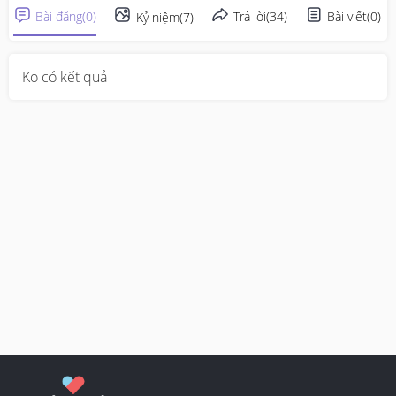
Bài đăng
(
0
)
Trả lời
(
34
)
Bài viết
(
0
)
Kỷ niệm
(
7
)
Ko có kết quả