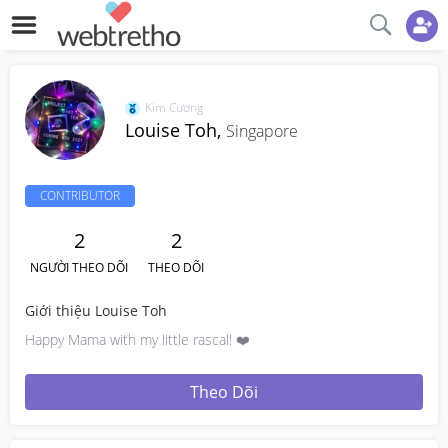
Kim Cương
Louise Toh,
Singapore
CONTRIBUTOR
2
2
NGƯỜI THEO DÕI
THEO DÕI
Giới thiệu Louise Toh
Happy Mama with my little rascal! ❤️
Theo Dõi