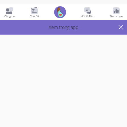
Bun, aku mau jual kado lahiran brg kali ada yg minat bun
Công cụ
Chủ đề
Hỏi & Đáp
Bình chọn
Xem trong app
NSFW
Nội dung nhạy cảm: Bấm vào để xem
Thích
1
Trả Lời
Đã trả lời
2y trước
bởi
Mama Fit