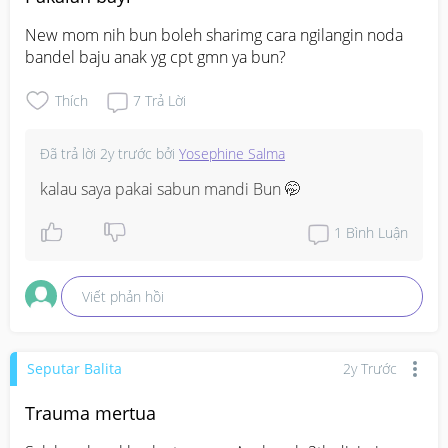
New mom nih bun boleh sharimg cara ngilangin noda 
bandel baju anak yg cpt gmn ya bun?
Thích
7
Trả Lời
Đã trả lời
2y trước
bởi
Yosephine Salma
kalau saya pakai sabun mandi Bun 🤭
1
Bình Luận
Viết phản hồi
Seputar Balita
2y Trước
Trauma mertua