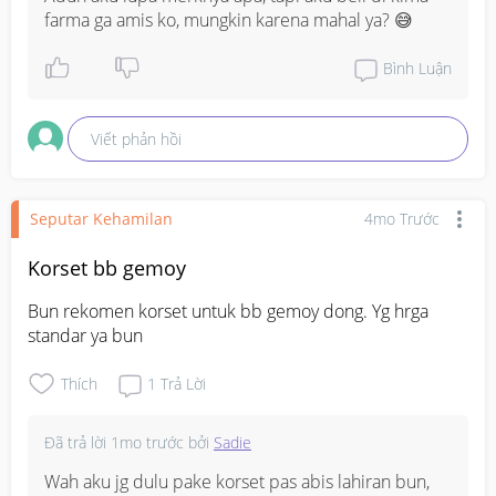
farma ga amis ko, mungkin karena mahal ya? 😅
Bình Luận
Viết phản hồi
Seputar Kehamilan
4mo Trước
Korset bb gemoy
Bun rekomen korset untuk bb gemoy dong. Yg hrga 
standar ya bun
Thích
1
Trả Lời
Đã trả lời
1mo trước
bởi
Sadie
Wah aku jg dulu pake korset pas abis lahiran bun, 