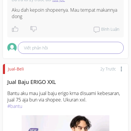
Aku dah kepoin shopeenya. Mau tempat makannya 
dong
Bình Luận
Viết phản hồi
Jual-Beli
2y Trước
Jual Baju ERIGO XXL
Bantu aku mau jual baju erigo krna disuami kebesaran, 
#bantu