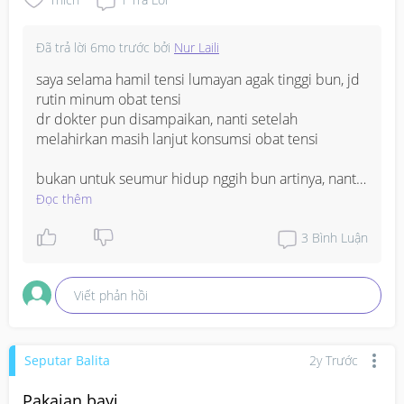
Đã trả lời
6mo trước
bởi
Nur Laili
saya selama hamil tensi lumayan agak tinggi bun, jd 
rutin minum obat tensi

dr dokter pun disampaikan, nanti setelah 
melahirkan masih lanjut konsumsi obat tensi

bukan untuk seumur hidup nggih bun artinya, nanti 
dipantau tensinya

Đọc thêm
kalau sudah stabil bisa mulai dikurg i dosisnya bun

bisa diimbangi dgn makan sehat bergizi, olahraga

3
Bình Luận
nanti insyaaAllah kalau tensi sudah normal tdk perlu 
Viết phản hồi
konsumsi obat lg bun. aamiin

sehat selalu bunda
Seputar Balita
2y Trước
Pakaian bayi