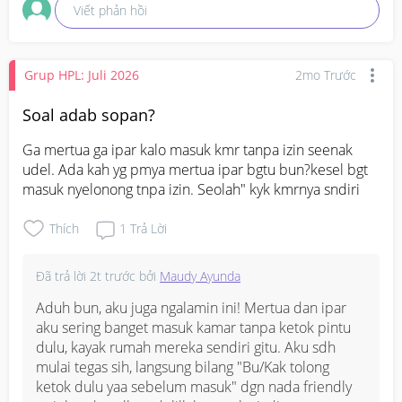
Viết phản hồi
Grup HPL: Juli 2026
2mo Trước
Soal adab sopan?
Ga mertua ga ipar kalo masuk kmr tanpa izin seenak 
udel. Ada kah yg pmya mertua ipar bgtu bun?kesel bgt 
masuk nyelonong tnpa izin. Seolah" kyk kmrnya sndiri
Thích
1
Trả Lời
Đã trả lời
2t trước
bởi
Maudy Ayunda
Aduh bun, aku juga ngalamin ini! Mertua dan ipar 
aku sering banget masuk kamar tanpa ketok pintu 
dulu, kayak rumah mereka sendiri gitu. Aku sdh 
mulai tegas sih, langsung bilang "Bu/Kak tolong 
ketok dulu yaa sebelum masuk" dgn nada friendly 