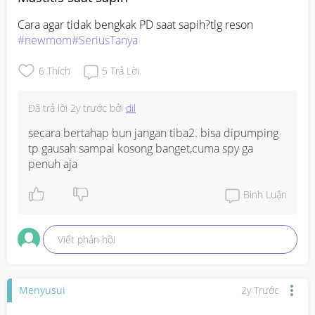
Cara agar tidak bengkak PD saat sapih?tlg reson 
#newmom#SeriusTanya
6
Thích
5
Trả Lời
Đã trả lời
2y trước
bởi
dil
secara bertahap bun jangan tiba2. bisa dipumping 
tp gausah sampai kosong banget,cuma spy ga 
penuh aja
Bình Luận
Viết phản hồi
Menyusui
2y Trước