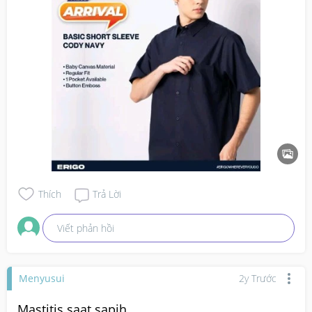
Thích
Trả Lời
Viết phản hồi
Menyusui
2y Trước
Mastitis saat sapih