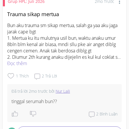
Grup HPL: Juli 2026
2mo Trước
Trauma sikap mertua
Bun aku trauma sm sikap mertua, salah ga yaa aku jaga 
jarak cape bgt

1. Mertua ku itu mulutnya usil bun, waktu anaku umur 
8bln blm kenal air biasa, mndi sllu pke air anget diblg 
cengen cemen. Anak tak berdosa diblg gt

2. Diumur 2th kurang anaku dijejelin es kul kul coklat sm 
kiko. Minuman semanis itu dicobain ke anaku smpe 
Đọc thêm
ranap smnggu tp ketika dtnya sllu jwb blg ga kasih

3. Mertua ku suka ngmng asal soal mendidik anak kecil, 
1
Thích
2
Trả Lời
contohnya anaku kg makan choki" dia blg gni, dek itu 
mah ee tai ga enak di mkn. YaAllah mulutnyaaa cape bgt

Đã trả lời
2mo trước
bởi
Nur Laili
Gmn ya bun rasanya biar jauh dari mertua, ga betah bgt 
sm sikapnya
tinggal serumah bun??
2
Bình Luận