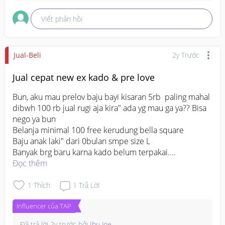
Viết phản hồi
Jual-Beli
2y Trước
Jual cepat new ex kado & pre love
Bun, aku mau prelov baju bayi kisaran 5rb  paling mahal 
dibwh 100 rb jual rugi aja kira" ada yg mau ga ya?? Bisa 
nego ya bun

Belanja minimal 100 free kerudung bella square

Baju anak laki" dari 0bulan smpe size L

Banyak brg baru karna kado belum terpakai.

Bismillah ini nama shopeenya yaa bun, 

Đọc thêm
shopee.co.id/lisa_venia

Aku ada baju tidur libby & kado tempat makan. Kalo ada 
1
Thích
1
Trả Lời
yg minat silahkan komen ya bun
Influencer của TAP
Đã trả lời
2y trước
bởi
Ibu Joe