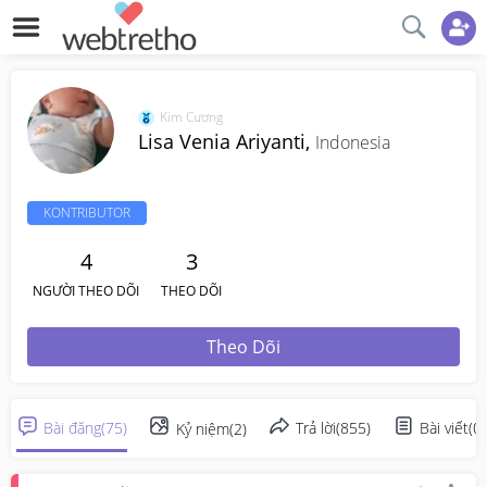
Kim Cương
Lisa Venia Ariyanti,
Indonesia
KONTRIBUTOR
4
3
NGƯỜI THEO DÕI
THEO DÕI
Theo Dõi
Bài đăng
(
75
)
Trả lời
(
855
)
Bài viết
(
0
)
Kỷ niệm
(
2
)