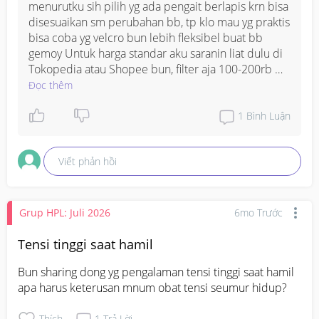
menurutku sih pilih yg ada pengait berlapis krn bisa 
disesuaikan sm perubahan bb, tp klo mau yg praktis 
bisa coba yg velcro bun lebih fleksibel buat bb 
gemoy Untuk harga standar aku saranin liat dulu di 
Tokopedia atau Shopee bun, filter aja 100-200rb 
banyak pilihan yg oke dgn review bagus bgt!
Đọc thêm
1
Bình Luận
Viết phản hồi
Grup HPL: Juli 2026
6mo Trước
Tensi tinggi saat hamil
Bun sharing dong yg pengalaman tensi tinggi saat hamil 
apa harus keterusan mnum obat tensi seumur hidup?
Thích
1
Trả Lời