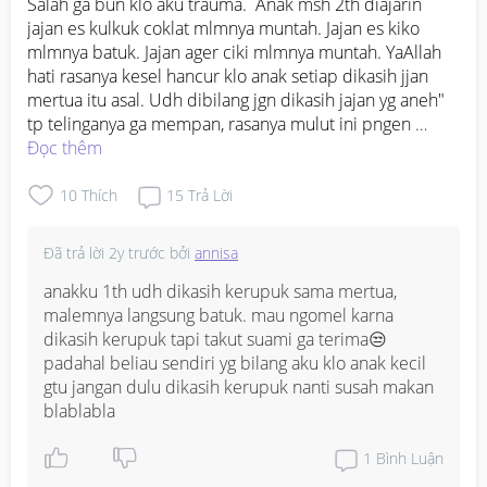
Salah ga bun klo aku trauma.  Anak msh 2th diajarin 
jajan es kulkuk coklat mlmnya muntah. Jajan es kiko 
mlmnya batuk. Jajan ager ciki mlmnya muntah. YaAllah 
hati rasanya kesel hancur klo anak setiap dikasih jjan 
mertua itu asal. Udh dibilang jgn dikasih jajan yg aneh" 
tp telinganya ga mempan, rasanya mulut ini pngen 
ngehina, anak gue woyyy bukan bukan buat bhan coba". 
Đọc thêm
Gue yg repot krna sakitnya diajarin lu jajan ga jls, gliran 
sakit lu marah"😥. Iya si sbg nnek sneng jajanin cucunya. 
10
Thích
15
Trả Lời
Tp ga jajan yg aneh" jg. Anaku bun msh 2th klo ktmu yg 
asin bgt, manis bgt, psti batuk"&mlm lg tdr posisi 
Đã trả lời
2y trước
bởi
annisa
merem sllu muntah, adakah yg kasusnya bgni anaknya?
😥😥😥😥
anakku 1th udh dikasih kerupuk sama mertua, 
malemnya langsung batuk. mau ngomel karna 
dikasih kerupuk tapi takut suami ga terima😒 
padahal beliau sendiri yg bilang aku klo anak kecil 
gtu jangan dulu dikasih kerupuk nanti susah makan 
blablabla
1
Bình Luận