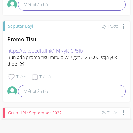
Viết phản hồi
Seputar Bayi
2y Trước
Promo Tisu
https://tokopedia.link/TMNyKrCP5Jb
Bun ada promo tisu mitu buy 2 get 2 25.000 saja yuk 
dibeli😍
Thích
Trả Lời
Viết phản hồi
Grup HPL: September 2022
2y Trước
New ex kado