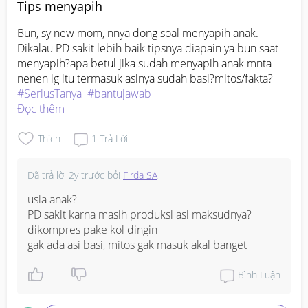
Tips menyapih
Bun, sy new mom, nnya dong soal menyapih anak. 
Dikalau PD sakit lebih baik tipsnya diapain ya bun saat 
menyapih?apa betul jika sudah menyapih anak mnta 
nenen lg itu termasuk asinya sudah basi?mitos/fakta?
#SeriusTanya
#bantujawab
Đọc thêm
Thích
1
Trả Lời
Đã trả lời
2y trước
bởi
Firda SA
usia anak?

PD sakit karna masih produksi asi maksudnya? 
dikompres pake kol dingin

gak ada asi basi, mitos gak masuk akal banget
Bình Luận