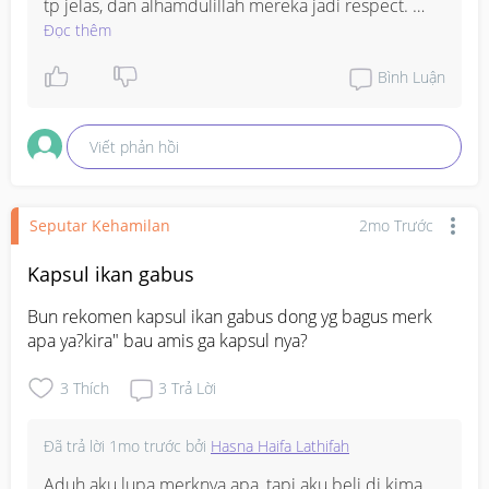
tp jelas, dan alhamdulillah mereka jadi respect. 
Mungkin coba atur boundary bareng suami dulu, 
Đọc thêm
nanti dia yg gentle bilang ke ortunya kalo itu 
importante buat kamu, biasanya lebih efektif dari 
Bình Luận
suara istri krn mereka lebih dengar anak sendiri, 
bun. Emang kesel bgt klo gitu, tp percaya deh lama-
Viết phản hồi
lama akan berubah klo konsisten!
Seputar Kehamilan
2mo Trước
Kapsul ikan gabus
Bun rekomen kapsul ikan gabus dong yg bagus merk 
apa ya?kira" bau amis ga kapsul nya?
3
Thích
3
Trả Lời
Đã trả lời
1mo trước
bởi
Hasna Haifa Lathifah
Aduh aku lupa merknya apa, tapi aku beli di kima 