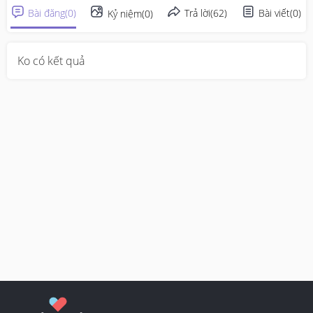
Bài đăng
(
0
)
Trả lời
(
62
)
Bài viết
(
0
)
Kỷ niệm
(
0
)
Ko có kết quả