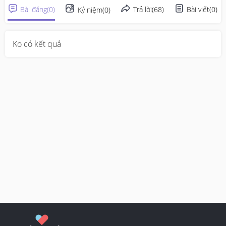
Bài đăng
(
0
)
Trả lời
(
68
)
Bài viết
(
0
)
Kỷ niệm
(
0
)
Ko có kết quả