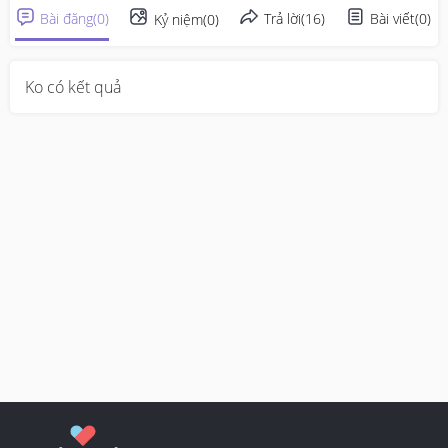
Bài đăng
(
0
)
Trả lời
(
16
)
Bài viết
(
0
)
Kỷ niệm
(
0
)
Ko có kết quả