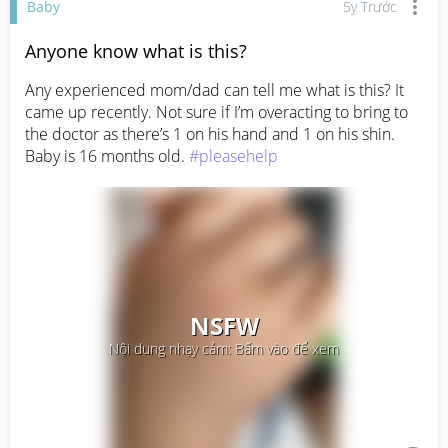
Baby
5y Trước
Anyone know what is this?
Any experienced mom/dad can tell me what is this? It 
came up recently. Not sure if I’m overacting to bring to 
the doctor as there’s 1 on his hand and 1 on his shin. 
Baby is 16 months old. 
#pleasehelp
NSFW
Nội dung nhạy cảm: Bấm vào để xem