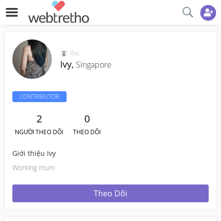
Bạc
Ivy,
Singapore
CONTRIBUTOR
2
0
NGƯỜI THEO DÕI
THEO DÕI
Giới thiệu Ivy
Working mum
Theo Dõi