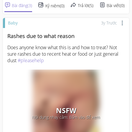
Bài đăng
(
3
)
Trả lời
(
5
)
Bài viết
(
0
)
Kỷ niệm
(
0
)
Baby
3y Trước
Rashes due to what reason
Does anyone know what this is and how to treat? Not 
sure rashes due to recent heat or food or just general 
dust 
#pleasehelp
NSFW
Nội dung nhạy cảm: Bấm vào để xem