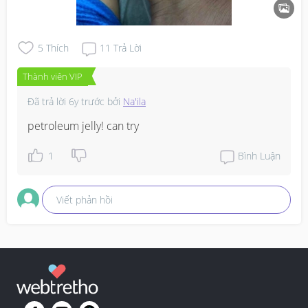
5
Thích
11
Trả Lời
Thành viên VIP
Đã trả lời
6y trước
bởi
Na'ila
petroleum jelly! can try
1
Bình Luận
Viết phản hồi