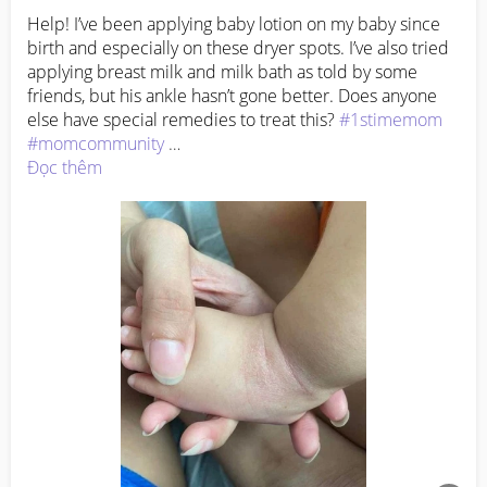
Help! I’ve been applying baby lotion on my baby since 
birth and especially on these dryer spots. I’ve also tried 
applying breast milk and milk bath as told by some 
friends, but his ankle hasn’t gone better. Does anyone 
else have special remedies to treat this? 
#1stimemom
#momcommunity
 Update: Thanks for all the kind advise! Really 
Đọc thêm
appreciate the help