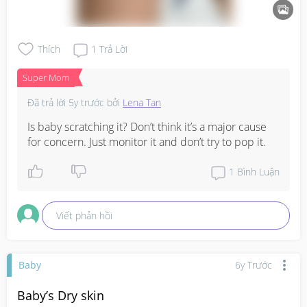
Thích
1
Trả Lời
Super Mom
Đã trả lời
5y trước
bởi
Lena Tan
Is baby scratching it? Don’t think it’s a major cause 
for concern. Just monitor it and don’t try to pop it.
1
Bình Luận
Viết phản hồi
Baby
6y Trước
Baby’s Dry skin