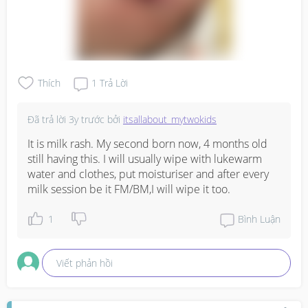
Thích
1
Trả Lời
Đã trả lời
3y trước
bởi
itsallabout_mytwokids
It is milk rash. My second born now, 4 months old 
still having this. I will usually wipe with lukewarm 
water and clothes, put moisturiser and after every 
milk session be it FM/BM,I will wipe it too.
1
Bình Luận
Viết phản hồi