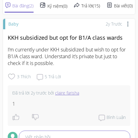
Bài đăng
(
2
)
Trả lời
(
15
)
Bài viết
(
0
)
Kỷ niệm
(
0
)
Baby
2y Trước
KKH subsidized but opt for B1/A class wards
I’m currently under KKH subsidized but wish to opt for 
B1/A class ward. Understand it’s private but just to 
check if it is possible.
3
Thích
5
Trả Lời
Đã trả lời
2y trước
bởi
claire farisha
1
Bình Luận
Viết phản hồi