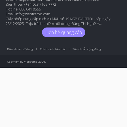
Điện thoại: (+84)028 7109 7772
Hotline: 086 641 0566
Email:
info@webtretho.com
Giấy phép cung cấp dịch vụ MXH số 191/GP-BVHTTDL, cấp ngày:
25/12/2025. Chịu trách nhiệm nội dung: Đặng Thị Nghệ Hà.
Liên hệ quảng cáo
Điều khoản sử dụng
Chính sách bảo mật
Tiêu chuẩn cộng đồng
Copyright by Webtretho 2006.