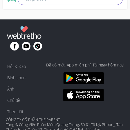
Đã có mặt! App miễn phí! Tải ngay hôm nay!
Hỏi & Đáp
Bình chọn
Ảnh
Chủ đề
Theo dõi
CÔNG TY CỔ PHẦN THE PARENT
Tầng 4, Công Viên Phần Mềm Quang Trung, Số 01 Tô Ký, Phường Tân
Chánh Hiệp, Quận 12, Thành phố Hồ Chí Minh, Việt Nam