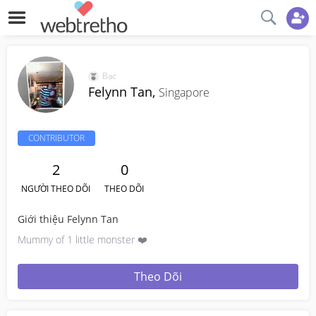
Bạc
Felynn Tan,
Singapore
CONTRIBUTOR
2
0
NGƯỜI THEO DÕI
THEO DÕI
Giới thiệu Felynn Tan
Mummy of 1 little monster ❤️
Theo Dõi