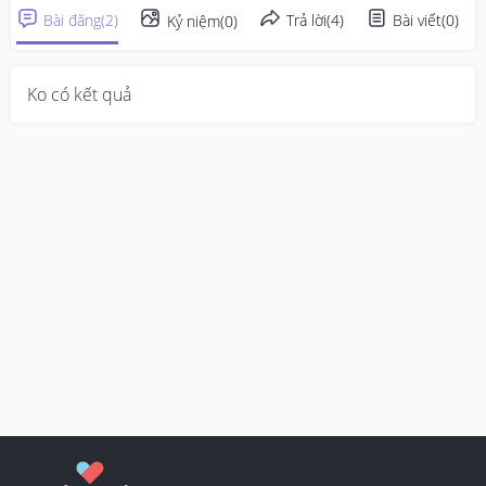
Bài đăng
(
2
)
Trả lời
(
4
)
Bài viết
(
0
)
Kỷ niệm
(
0
)
Ko có kết quả