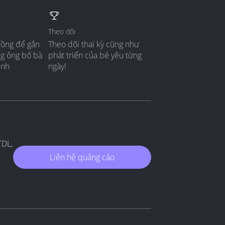
Theo dõi
đồng để gắn
Theo dõi thai kỳ cũng như
ng ông bố bà
phát triển của bé yêu từng
ình
ngày!
TDL,
Liên hệ quảng cáo