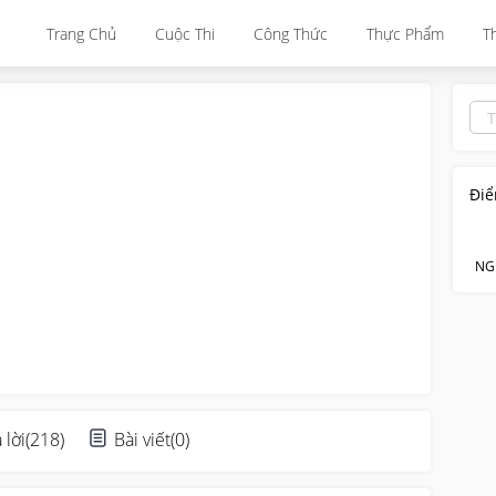
Trang Chủ
Cuộc Thi
Công Thức
Thực Phẩm
T
Điể
NG
 lời
(
218
)
Bài viết
(
0
)