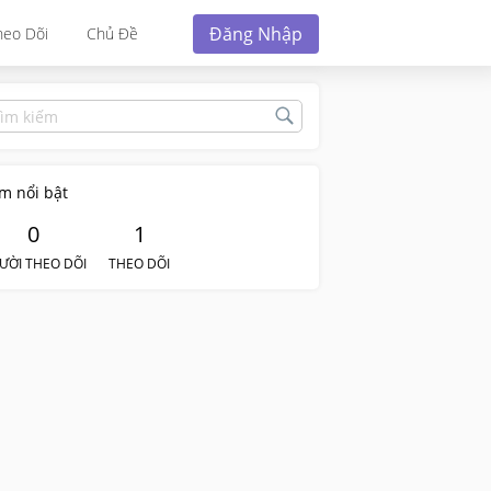
Đăng Nhập
heo Dõi
Chủ Đề
m nổi bật
0
1
ƯỜI THEO DÕI
THEO DÕI