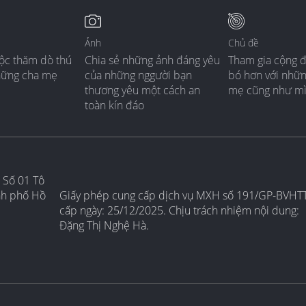
Ảnh
Chủ đề
ộc thăm dò thú
Chia sẻ những ảnh đáng yêu
Tham gia cộng 
hững cha mẹ
của những nggười bạn
bó hơn với nhữ
thương yêu một cách an
mẹ cũng như m
toàn kín đáo
 Số 01 Tô
nh phố Hồ
Giấy phép cung cấp dịch vụ MXH số 191/GP-BVHT
cấp ngày: 25/12/2025. Chịu trách nhiệm nội dung:
Đặng Thị Nghệ Hà.