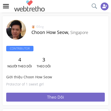
Đồng
Choon How Seow,
Singapore
CONTRIBUTOR
4
3
NGƯỜI THEO DÕI
THEO DÕI
Giới thiệu Choon How Seow
Protector of 1 sweet girl
Theo Dõi