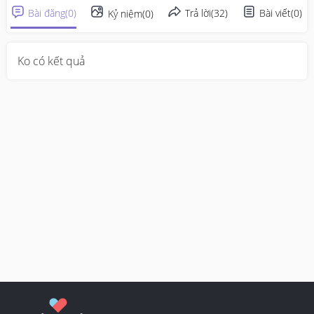
Bài đăng
(
0
)
Trả lời
(
32
)
Bài viết
(
0
)
Kỷ niệm
(
0
)
Ko có kết quả