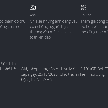
Ảnh
Chủ đề
ộc thăm dò thú
Chia sẻ những ảnh đáng yêu
Tham gia cộng 
hững cha mẹ
của những nggười bạn
bó hơn với nhữ
thương yêu một cách an
mẹ cũng như m
toàn kín đáo
 Số 01 Tô
nh phố Hồ
Giấy phép cung cấp dịch vụ MXH số 191/GP-BVHT
cấp ngày: 25/12/2025. Chịu trách nhiệm nội dung:
Đặng Thị Nghệ Hà.