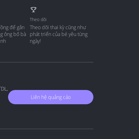
Theo dõi
đồng để gắn
Theo dõi thai kỳ cũng như
ng ông bố bà
phát triển của bé yêu từng
ình
ngày!
TDL,
Liên hệ quảng cáo