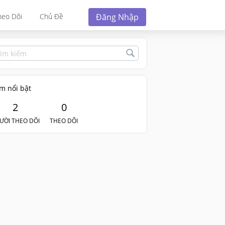
Đăng Nhập
heo Dõi
Chủ Đề
m nổi bật
2
0
ƯỜI THEO DÕI
THEO DÕI