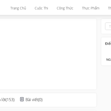
Trang Chủ
Cuộc Thi
Công Thức
Thực Phẩm
T
Điể
NG
 lời
(
153
)
Bài viết
(
0
)