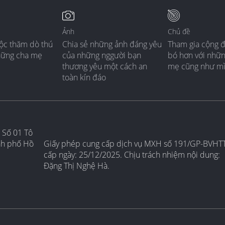
Ảnh
Chủ đề
ộc thăm dò thú
Chia sẻ những ảnh đáng yêu
Tham gia cộng 
hững cha mẹ
của những nggười bạn
bó hơn với nhữ
thương yêu một cách an
mẹ cũng như m
toàn kín đáo
 Số 01 Tô
nh phố Hồ
Giấy phép cung cấp dịch vụ MXH số 191/GP-BVHT
cấp ngày: 25/12/2025. Chịu trách nhiệm nội dung:
Đặng Thị Nghệ Hà.