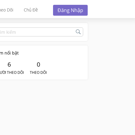
Đăng Nhập
heo Dõi
Chủ Đề
m nổi bật
6
0
ƯỜI THEO DÕI
THEO DÕI