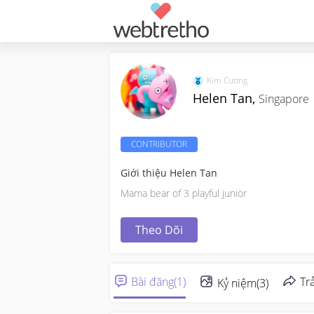
Kim Cương
Helen Tan,
Singapore
CONTRIBUTOR
Giới thiệu Helen Tan
Mama bear of 3 playful junior
Theo Dõi
Bài đăng
(
1
)
Trả
Kỷ niệm
(
3
)