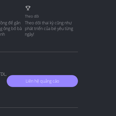
Theo dõi
đồng để gắn
Theo dõi thai kỳ cũng như
ng ông bố bà
phát triển của bé yêu từng
ình
ngày!
TDL,
Liên hệ quảng cáo