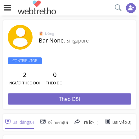
Đồng
Bar None,
Singapore
CONTRIBUTOR
2
0
NGƯỜI THEO DÕI
THEO DÕI
Theo Dõi
Bài đăng
(
0
)
Trả lời
(
1
)
Bài viết
(
0
)
Kỷ niệm
(
0
)