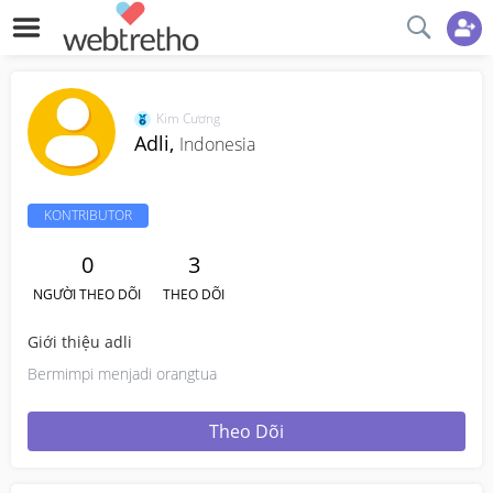
Kim Cương
Adli,
Indonesia
KONTRIBUTOR
0
3
NGƯỜI THEO DÕI
THEO DÕI
Giới thiệu adli
Bermimpi menjadi orangtua
Theo Dõi