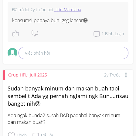
Đã trả lời
2y trước
bởi
Istin Mardiana
konsumsi pepaya bun lgsg lancar😅
1
Bình Luận
Viết phản hồi
Grup HPL: Juli 2025
2y Trước
Sudah banyak minum dan makan buah tapi
sembelit Ada yg pernah nglami ngk Bun....risau
banget nih🥹
Ada ngak bunda2 susah BAB padahal banyak minum 
dan makan buah?
Thích
Trả Lời