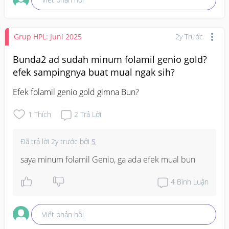
Grup HPL: Juni 2025
2y Trước
Bunda2 ad sudah minum folamil genio gold?
efek sampingnya buat mual ngak sih?
Efek folamil genio gold gimna Bun?
1
Thích
2
Trả Lời
Đã trả lời
2y trước
bởi
S
saya minum folamil Genio, ga ada efek mual bun
4
Bình Luận
Viết phản hồi