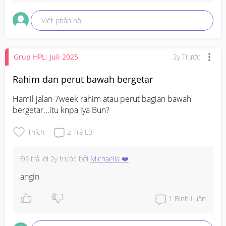
Viết phản hồi
Grup HPL: Juli 2025
2y Trước
Rahim dan perut bawah bergetar
Hamil jalan 7week rahim atau perut bagian bawah 
bergetar...itu knpa iya Bun?
Thích
2
Trả Lời
Đã trả lời
2y trước
bởi
Michaella ❤️
angin
1
Bình Luận