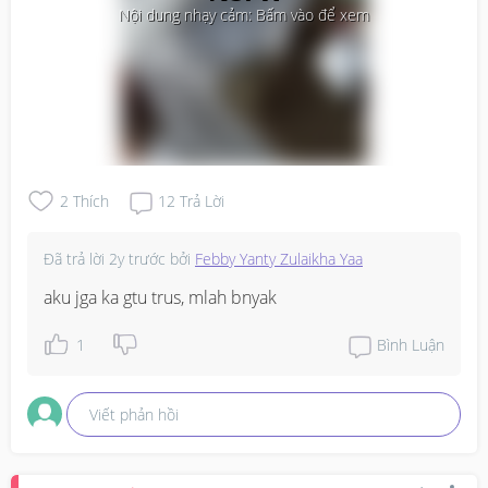
Nội dung nhạy cảm: Bấm vào để xem
2
Thích
12
Trả Lời
Đã trả lời
2y trước
bởi
Febby Yanty Zulaikha Yaa
aku jga ka gtu trus, mlah bnyak
1
Bình Luận
Viết phản hồi