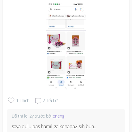
1
Thích
2
Trả Lời
Đã trả lời
2y trước
bởi
eneng
saya dulu pas hamil ga kenapa2 sih bun..