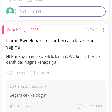
Viết phản hồi
Grup HPL: Juli 2025
2y Trước
Hamil 8week bab keluar bercak darah dari
vagina
Hi Bun saya hamil 8week kalau pas Baa keluar bercak 
darah dari vagina kenapa iya
1
Thích
2
Trả Lời
Đã trả lời
2y trước
bởi
Pit
Segera cek ke obgyn
1
2
Bình Luận