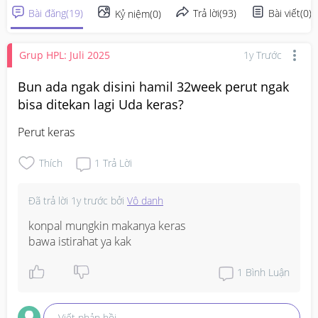
Bài đăng
(
19
)
Trả lời
(
93
)
Bài viết
(
0
)
Kỷ niệm
(
0
)
Grup HPL: Juli 2025
1y Trước
Bun ada ngak disini hamil 32week perut ngak
bisa ditekan lagi Uda keras?
Perut keras
Thích
1
Trả Lời
Đã trả lời
1y trước
bởi
Vô danh
konpal mungkin makanya keras

bawa istirahat ya kak
1
Bình Luận
Viết phản hồi