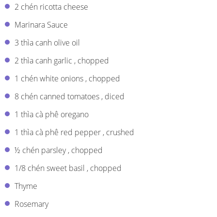
2 chén ricotta cheese
Marinara Sauce
3 thìa canh olive oil
2 thìa canh garlic , chopped
1 chén white onions , chopped
8 chén canned tomatoes , diced
1 thìa cà phê oregano
1 thìa cà phê red pepper , crushed
½ chén parsley , chopped
1/8 chén sweet basil , chopped
Thyme
Rosemary