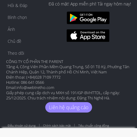
Đã có mặt! App miễn phí! Tải ngay hôm nay!
Hỏi & Đáp
Bình chọn
Ảnh
Chủ đề
Theo dõi
CÔNG TY CỔ PHẦN THE PARENT
Tầng 4, Công Viên Phần Mềm Quang Trung, Số 01 Tô Ký, Phường Tân
Chánh Hiệp, Quận 12, Thành phố Hồ Chí Minh, Việt Nam
Điện thoại: (+84)028 7109 7772
Hotline: 086 641 0566
Email:
info@webtretho.com
Giấy phép cung cấp dịch vụ MXH số 191/GP-BVHTTDL, cấp ngày:
25/12/2025. Chịu trách nhiệm nội dung: Đặng Thị Nghệ Hà.
Liên hệ quảng cáo
Điều khoản sử dụng
Chính sách bảo mật
Tiêu chuẩn cộng đồng