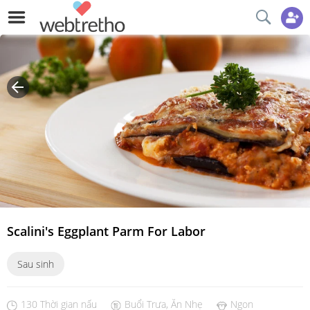
Scalini's Eggplant Parm For Labor
Sau sinh
130 Thời gian nấu
Buổi Trưa, Ăn Nhẹ
Ngon