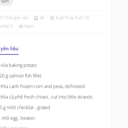
 dặm
25 Thời gian nấu
dễ
Buổi Trưa, Buổi Tối
ướng lò
Ngon
yên liệu
 vừa baking potato
20 g salmon fish fillet
 thìa canh frozen corn and peas, defrosted
 thìa cà phê fresh chives , cut into little strands
5 g mild cheddar , grated
 nhỏ egg , beaten