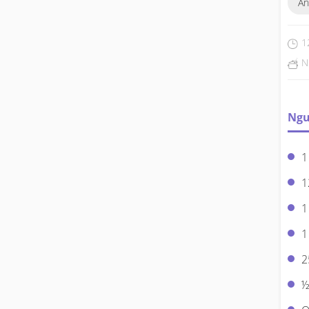
Ăn
1
N
Ngu
1
1
1
1
2
½