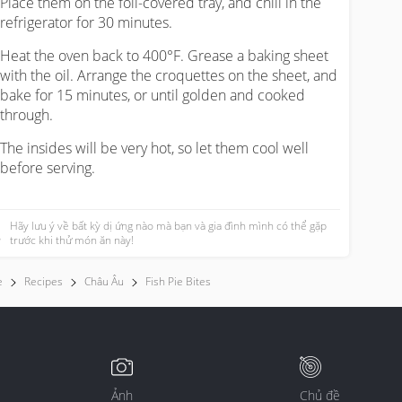
Place them on the foil-covered tray, and chill in the
refrigerator for 30 minutes.
Heat the oven back to 400°F. Grease a baking sheet
with the oil. Arrange the croquettes on the sheet, and
bake for 15 minutes, or until golden and cooked
through.
The insides will be very hot, so let them cool well
before serving.
Hãy lưu ý về bất kỳ dị ứng nào mà bạn và gia đình mình có thể gặp
trước khi thử món ăn này!
e
Recipes
Châu Âu
Fish Pie Bites
Ảnh
Chủ đề