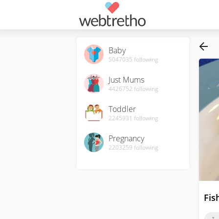
Baby
5047035
following
Just Mums
4426752
following
Toddler
2245931
following
Pregnancy
2203259
following
Fis