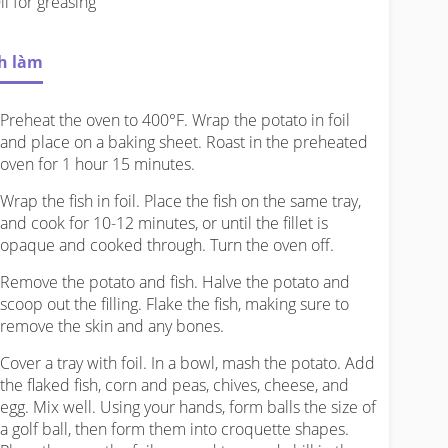
il for greasing
h làm
Preheat the oven to 400°F. Wrap the potato in foil
and place on a baking sheet. Roast in the preheated
oven for 1 hour 15 minutes.
Wrap the fish in foil. Place the fish on the same tray,
and cook for 10-12 minutes, or until the fillet is
opaque and cooked through. Turn the oven off.
Remove the potato and fish. Halve the potato and
scoop out the filling. Flake the fish, making sure to
remove the skin and any bones.
Cover a tray with foil. In a bowl, mash the potato. Add
the flaked fish, corn and peas, chives, cheese, and
egg. Mix well. Using your hands, form balls the size of
a golf ball, then form them into croquette shapes.