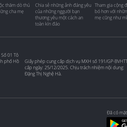
ộc thăm dò thú
Chia sẻ những ảnh đáng yêu
Tham gia cộng 
hững cha mẹ
của những nggười bạn
bó hơn với nhữ
thương yêu một cách an
mẹ cũng như m
toàn kín đáo
 Số 01 Tô
nh phố Hồ
Giấy phép cung cấp dịch vụ MXH số 191/GP-BVHT
cấp ngày: 25/12/2025. Chịu trách nhiệm nội dung:
Đặng Thị Nghệ Hà.
Đã có mặt