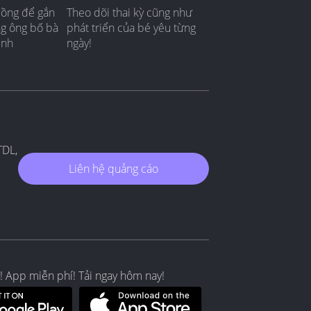
đồng để gắn
Theo dõi thai kỳ cũng như
ng ông bố bà
phát triển của bé yêu từng
ình
ngày!
TDL,
Liên hệ quảng cáo
! App miễn phí! Tải ngay hôm nay!