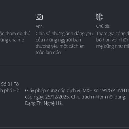
Ảnh
Chủ đề
ộc thăm dò thú
Chia sẻ những ảnh đáng yêu
Tham gia cộng 
hững cha mẹ
của những nggười bạn
bó hơn với nhữ
thương yêu một cách an
mẹ cũng như m
toàn kín đáo
 Số 01 Tô
nh phố Hồ
Giấy phép cung cấp dịch vụ MXH số 191/GP-BVHT
cấp ngày: 25/12/2025. Chịu trách nhiệm nội dung:
Đặng Thị Nghệ Hà.