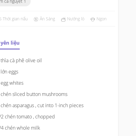
m cá nguyệt 1
5 Thời gian nấu
Ăn Sáng
Nướng lò
Ngon
yên liệu
 thìa cà phê olive oil
 lớn eggs
 egg whites
 chén sliced button mushrooms
 chén asparagus , cut into 1-inch pieces
/2 chén tomato , chopped
/4 chén whole milk