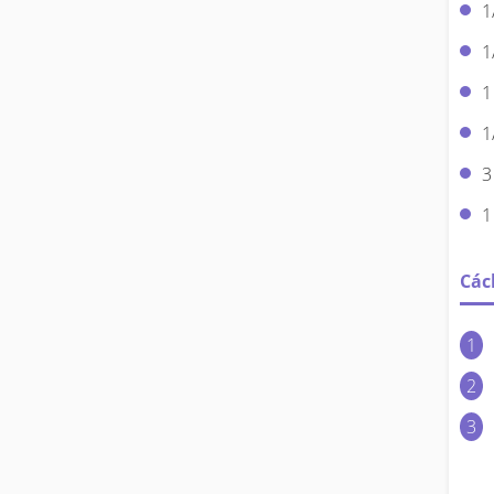
1
1
1
1
3
1
Các