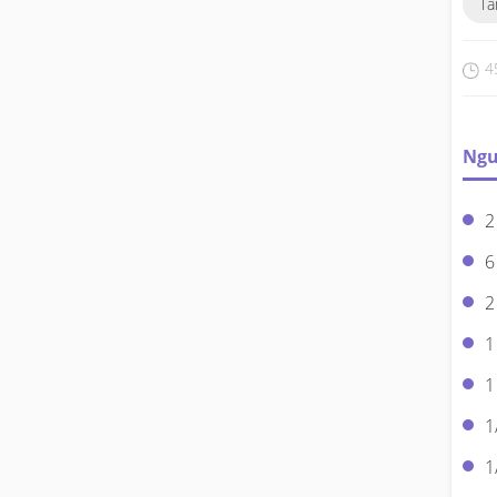
Ta
4
Ngu
2
6
2
1
1
1
1