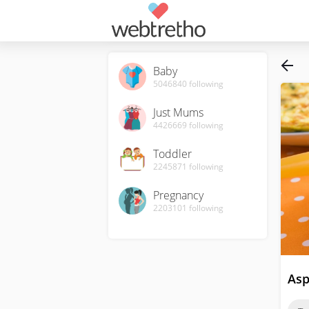
Baby
5046840
following
Just Mums
4426669
following
Toddler
2245871
following
Pregnancy
2203101
following
Asp