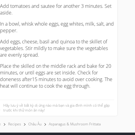
Add tomatoes and sautee for another 3 minutes. Set
aside.
In a bowl, whisk whole eggs, egg whites, milk, salt, and
pepper.
Add eggs, cheese, basil and quinoa to the skillet of
vegetables. Stir mildly to make sure the vegetables
are evenly spread.
Place the skilled on the middle rack and bake for 20
minutes, or until eggs are set inside. Check for
doneness after15 minutes to avoid over cooking. The
heat will continue to cook the egg through.
Hãy lưu ý về bất kỳ dị ứng nào mà bạn và gia đình mình có thể gặp
trước khi thử món ăn này!
e
Recipes
Châu Âu
Asparagus & Mushroom Frittata