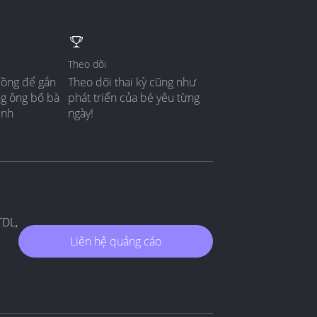
Theo dõi
đồng để gắn
Theo dõi thai kỳ cũng như
ng ông bố bà
phát triển của bé yêu từng
ình
ngày!
TDL,
Liên hệ quảng cáo