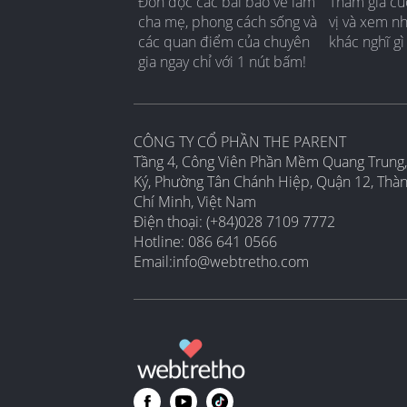
Đón đọc các bài báo về làm
Tham gia cu
cha mẹ, phong cách sống và
vị và xem n
các quan điểm của chuyên
khác nghĩ gì
gia ngay chỉ với 1 nút bấm!
CÔNG TY CỔ PHẦN THE PARENT
Tầng 4, Công Viên Phần Mềm Quang Trung,
Ký, Phường Tân Chánh Hiệp, Quận 12, Thà
Chí Minh, Việt Nam
Điện thoại: (+84)028 7109 7772
Hotline: 086 641 0566
Email:
info@webtretho.com