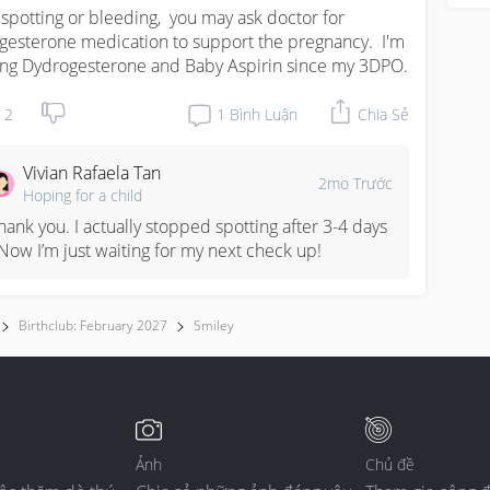
 spotting or bleeding,  you may ask doctor for 
gesterone medication to support the pregnancy.  I'm 
ing Dydrogesterone and Baby Aspirin since my 3DPO.
2
1
Bình Luận
Chia Sẻ
Vivian Rafaela Tan
2mo Trước
Hoping for a child
hank you. I actually stopped spotting after 3-4 days 
 Now I’m just waiting for my next check up!
Birthclub: February 2027
Smiley
Ảnh
Chủ đề