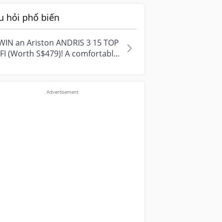
u hỏi phổ biến
WIN an Ariston ANDRIS 3 15 TOP
FI (Worth S$479)! A comfortable
e starts with everyday
ment...