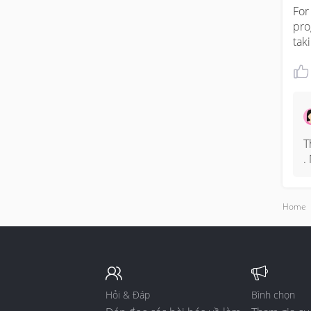
For
pro
tak
T
.
Home
Hỏi & Đáp
Bình chọn