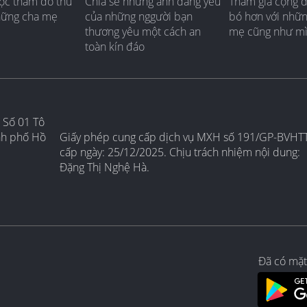
ộc thăm dò thú
Chia sẻ những ảnh đáng yêu
Tham gia cộng 
hững cha mẹ
của những nggười bạn
bó hơn với nhữ
thương yêu một cách an
mẹ cũng như m
toàn kín đáo
 Số 01 Tô
nh phố Hồ
Giấy phép cung cấp dịch vụ MXH số 191/GP-BVHT
cấp ngày: 25/12/2025. Chịu trách nhiệm nội dung:
Đặng Thị Nghệ Hà.
Đã có mặt