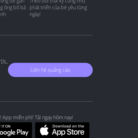
đồng để gắn
Theo dõi thai kỳ cũng như
ng ông bố bà
phát triển của bé yêu từng
ình
ngày!
TDL,
Liên hệ quảng cáo
! App miễn phí! Tải ngay hôm nay!