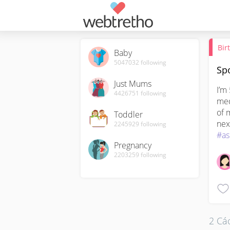
Bir
Baby
5047032
following
Sp
Just Mums
I’m
4426751
following
med
of 
Toddler
2245929
following
#a
Pregnancy
2203259
following
2 Các