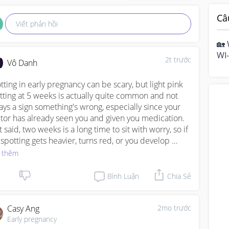
Câ
Viết phản hồi
🏡 
WI-
2t trước
Vô Danh
hom
mo
tting in early pregnancy can be scary, but light pink 
tting at 5 weeks is actually quite common and not 
ays a sign something's wrong, especially since your 
tor has already seen you and given you medication. 
 said, two weeks is a long time to sit with worry, so if 
 spotting gets heavier, turns red, or you develop 
mping, it's worth calling your PD or the clinic 
 thêm
aightaway just for peace of mind rather than waiting it 
. In the meantime, try to rest when you can and avoid 
Bình Luận
Chia Sẻ
vy lifting. Hang in there, most spotting cases turn out 
.
Casy Ang
2mo trước
Early pregnancy