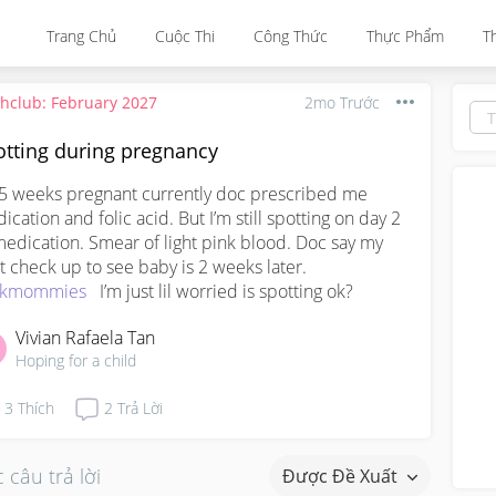
Trang Chủ
Cuộc Thi
Công Thức
Thực Phẩm
T
thclub: February 2027
2mo Trước
otting during pregnancy
 5 weeks pregnant currently doc prescribed me 
ication and folic acid. But I’m still spotting on day 2 
medication. Smear of light pink blood. Doc say my 
next check up to see baby is 2 weeks later. 
skmommies
   I’m just lil worried is spotting ok?
Vivian Rafaela Tan
Hoping for a child
3
Thích
2
Trả Lời
 câu trả lời
Được Đề Xuất