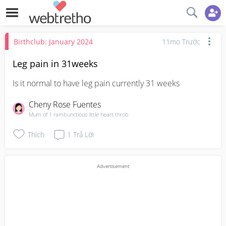
Birthclub: January 2024
11mo Trước
Leg pain in 31weeks
Is it normal to have leg pain currently 31 weeks
Cheny Rose Fuentes
Mum of 1 rambunctious little heart throb
Thích
1
Trả Lời