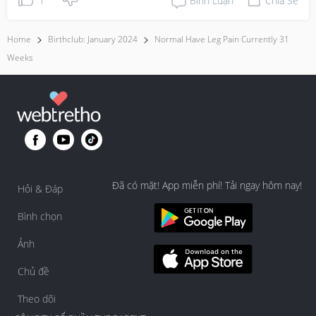
1
Bình Luận
Chia Sẻ
Home
Birthclub: January 2024
Normal Have Leg Pain Currently 31
Weeks
Đã có mặt! App miễn phí! Tải ngay hôm nay!
Hỏi & Đáp
Bình chọn
Ảnh
Chủ đề
Theo dõi