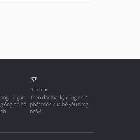
Theo dõi
đồng để gắn
Theo dõi thai kỳ cũng như
ng ông bố bà
phát triển của bé yêu từng
ình
ngày!