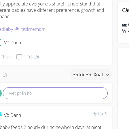
lly appreciate everyone's share! I understand that 
Câ
ferent babies have different preference, growth and 
and.

🏡 
rstbaby
#firsttimemom
WI-
hom
Vô Danh
mo
Thích
1
Trả Lời
 lời
Được Đề Xuất
Viết phản hồi
3y trước
Vô Danh
baby feeds 2 hourly during newborn days, at night I 