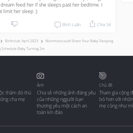
l dream feed her if she sleeps past her bedtime. I 
t limit her sleep :)
Bình Luận
Chia Sẻ
Birthclub: April 2023
Mummiescould Share Your Baby Sleeping
g Schedule Baby Turning 2m
Ảnh
Chủ đề
ộc thăm dò thú
Chia sẻ những ảnh đáng yêu
Tham gia cộng 
hững cha mẹ
của những nggười bạn
bó hơn với nhữ
thương yêu một cách an
mẹ cũng như m
toàn kín đáo