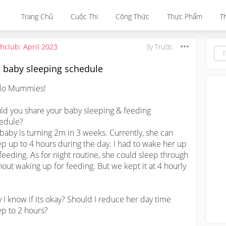
Trang Chủ
Cuộc Thi
Công Thức
Thực Phẩm
T
thclub: April 2023
3y Trước
 baby sleeping schedule
lo Mummies!

ld you share your baby sleeping & feeding 
edule?

baby is turning 2m in 3 weeks. Currently, she can 
ep up to 4 hours during the day. I had to wake her up 
 feeding. As for night routine, she could sleep through 
hout waking up for feeding. But we kept it at 4 hourly 


 I know if its okay? Should I reduce her day time 
ep to 2 hours? 
