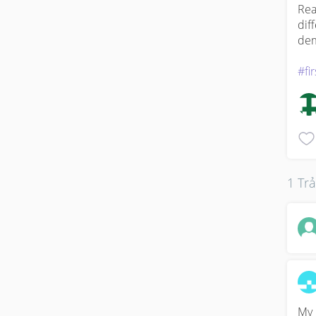
Rea
dif
dem
#fi
1 Trả
My 