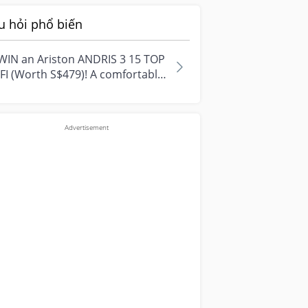
u hỏi phổ biến
WIN an Ariston ANDRIS 3 15 TOP
FI (Worth S$479)! A comfortable
e starts with everyday
ment...