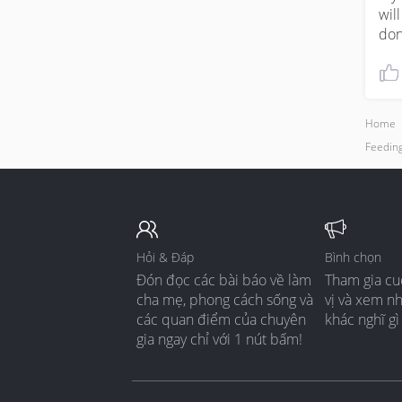
wil
don
Home
Feedin
Hỏi & Đáp
Bình chọn
Đón đọc các bài báo về làm
Tham gia cu
cha mẹ, phong cách sống và
vị và xem n
các quan điểm của chuyên
khác nghĩ gì
gia ngay chỉ với 1 nút bấm!