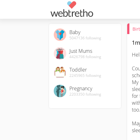
Bir
Baby
5047136
following
1m
Just Mums
Hel
4426798
following
Cou
Toddler
sch
2245965
following
My 
Pregnancy
sle
2203350
following
for
wit
too.
May
sle