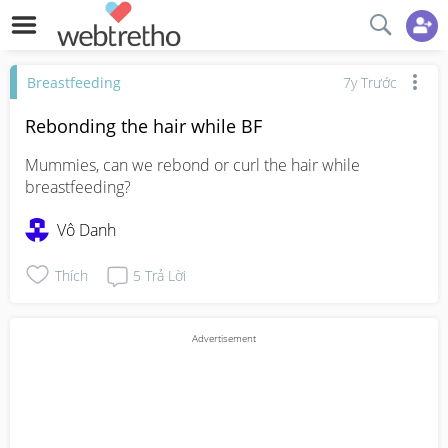
Breastfeeding
7y Trước
Rebonding the hair while BF
Mummies, can we rebond or curl the hair while 
breastfeeding?
Vô Danh
Thích
5
Trả Lời