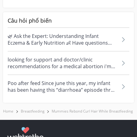
hair treatm...
Câu hỏi phổ biến
🌿 Ask the Expert: Understanding Infant
Eczema & Early Nutrition 👶 Have questions
about eczema, sensi...
looking for support and doctor/clinic
recommendations for a medical abortion i'm
feeling really over...
Poo after feed Since june this year, my infant
has been having this “diarrhoea” episode three
times....
Home
Breastfeeding
Mummies Rebond Curl Hair While Breastfeeding