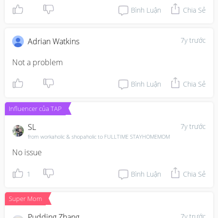
Bình Luận
Chia Sẻ
7y trước
Adrian Watkins
Not a problem
Bình Luận
Chia Sẻ
Influencer của TAP
SL
7y trước
from workaholic & shopaholic to FULLTIME STAYHOMEMOM
No issue
1
Bình Luận
Chia Sẻ
Super Mom
Pudding Zhang
7y trước