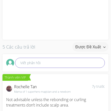
5 Các câu trả lời
Được Đề Xuất
Viết phản hồi
Thành viên VIP
Rochelle Tan
7y trước
Mama of 1 superhero magician and a newborn
Not advisable unless the rebonding or curling 
treatments don’t include scalp area.