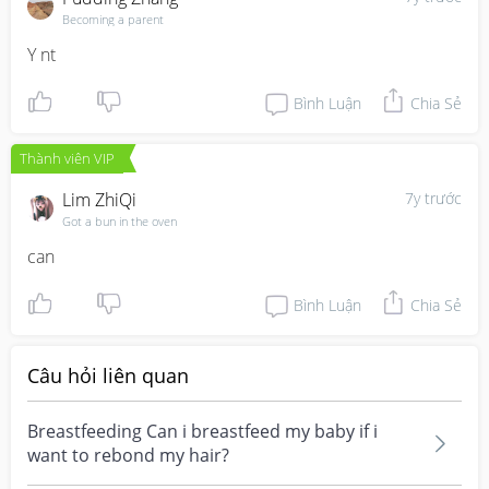
Becoming a parent
Y nt
Bình Luận
Chia Sẻ
Thành viên VIP
Lim ZhiQi
7y trước
Got a bun in the oven
can
Bình Luận
Chia Sẻ
Câu hỏi liên quan
Breastfeeding Can i breastfeed my baby if i
want to rebond my hair?