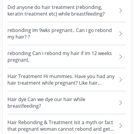
Did anyone do hair treatment (rebonding,
keratin treatment etc) while breastfeeding?
rebonding Im 9wks pregnant.. Can i go rebond
my hair? ?
rebonding Can i rebond my hair if im 12 weeks
pregnant,
Hair Treatment Hi mummies. Have you had any
hair treatment while pregnant? Like hair
rebonding? Does...
Hair dye Can we dye our hair while
breastfeeding?
Hair Rebonding & Treatment Isit a myth or fact
that pregnant woman cannot rebond and get