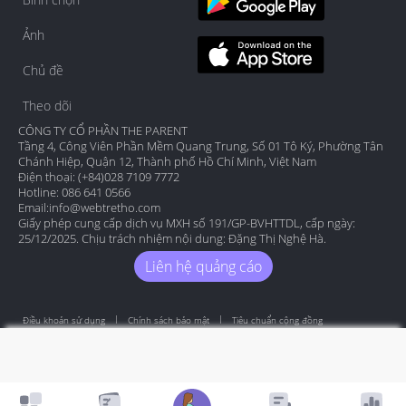
Ảnh
Chủ đề
Theo dõi
CÔNG TY CỔ PHẦN THE PARENT
Tầng 4, Công Viên Phần Mềm Quang Trung, Số 01 Tô Ký, Phường Tân
Chánh Hiệp, Quận 12, Thành phố Hồ Chí Minh, Việt Nam
Điện thoại: (+84)028 7109 7772
Hotline: 086 641 0566
Email:
info@webtretho.com
Giấy phép cung cấp dịch vụ MXH số 191/GP-BVHTTDL, cấp ngày:
25/12/2025. Chịu trách nhiệm nội dung: Đặng Thị Nghệ Hà.
Liên hệ quảng cáo
Điều khoản sử dụng
Chính sách bảo mật
Tiêu chuẩn cộng đồng
Copyright by Webtretho 2006.