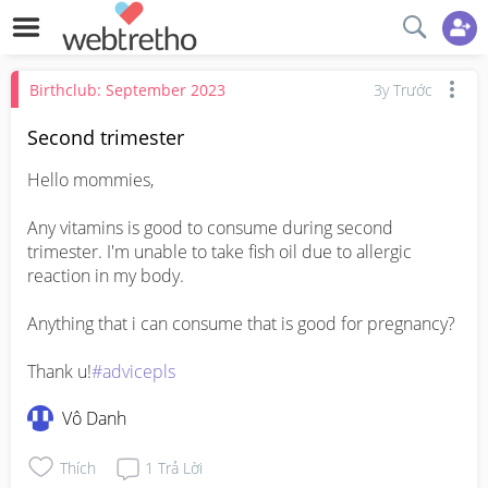
Birthclub: September 2023
3y Trước
Second trimester
Hello mommies, 

Any vitamins is good to consume during second 
trimester. I'm unable to take fish oil due to allergic 
reaction in my body.

Anything that i can consume that is good for pregnancy?

Thank u!
#advicepls
Vô Danh
Thích
1
Trả Lời