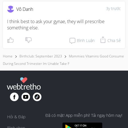
3y trước
Vô Danh
I think best to ask your gynae, they will prescribe 
something else.
Bình Luận
Chia Sẻ
Home
Birthclub: September 2023
Mommies Vitamins Good Consume
During Second Trimester Im Unable Take F
Đã có mặt! App miễn phí! Tải ngay hôm nay!
Hỏi & Đáp
Bình chọn