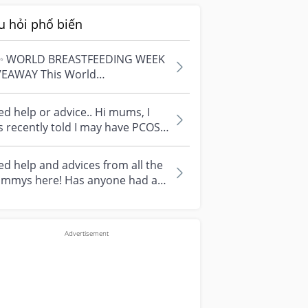
u hỏi phổ biến
✨ WORLD BREASTFEEDING WEEK
VEAWAY This World
astfeeding Week, we're
ebrating every mum's fe...
d help or advice.. Hi mums, I
 recently told I may have PCOS
 I am worried about how it
...
d help and advices from all the
mmys here! Has anyone had a
ical abortion here in
gapore?...