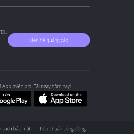
TDL,
Liên hệ quảng cáo
! App miễn phí! Tải ngay hôm nay!
h sách bảo mật
Tiêu chuẩn cộng đồng