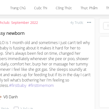
Trang Chủ
Cuộc Thi
Công Thức
Thực Phẩm
T
thclub: September 2022
4y Trước
ssy newborn
LO is 1 month old and sometimes i just can't tell why 
baby is fussing about it makes it hard for her to 
ep. She's always been fed on time, changed her 
pers immediately whenever she pee or poo, shower 
 daily, comfort her, burp her or massage her tummy 
never i feel like she got gas. She sleeps soundly at 
ht and wakes up for feeding but if its in the day I can't 
ly tell what's bothering her I'm feeling so 
pless.
#firstbaby
#firsttimemom
Vô Danh
Thích
2
Trả Lời