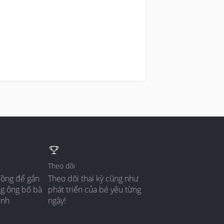
Theo dõi
đồng để gắn
Theo dõi thai kỳ cũng như
ng ông bố bà
phát triển của bé yêu từng
ình
ngày!