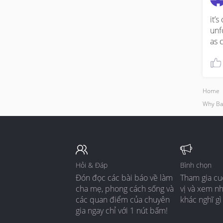
it’
unf
as 
Home
Why Ba
Hỏi & Đáp
Bình chọn
Đón đọc các bài báo về làm
Tham gia cu
cha mẹ, phong cách sống và
vị và xem n
các quan điểm của chuyên
khác nghĩ gì
gia ngay chỉ với 1 nút bấm!