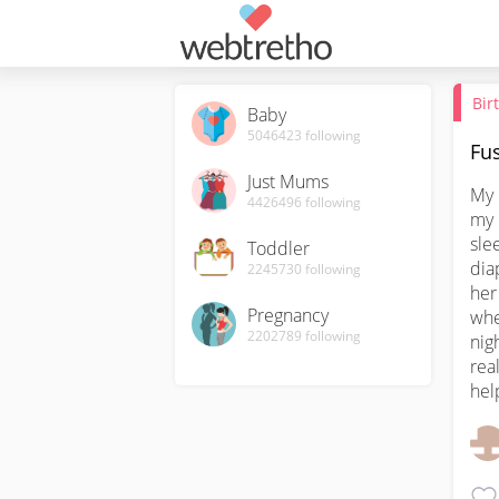
Bir
Baby
5046423
following
Fu
Just Mums
My 
4426496
following
my 
sle
Toddler
dia
2245730
following
her
Pregnancy
whe
2202789
following
nig
real
hel