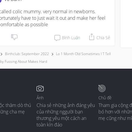
s called colic mummy. very normal in newborns. 
ortunately have to just wait it out and make her feel 
comfortable as possible
Bình Luận
Chia Sẻ
Birthclub: September 2022
Lo 1 Month Old Sometimes I T Tell
by Fussing About Makes Hard
Ảnh
Chủ đề
ộc thăm dò thú
Chia sẻ những ảnh đáng yêu
Tham gia cộng 
hững cha mẹ
của những nggười bạn
bó hơn với nhữ
thương yêu một cách an
mẹ cũng như m
toàn kín đáo