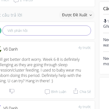
Câ
 câu trả lời
Được Đề Xuất
🤱
GI
Viết phản hồi
Bre
cel
Nee
was
4y trước
Vô Danh
and
mig
Nee
ill get better don’t worry. Week 6-8 is definitely 
mo
llenging as they are going through sleep 
med
ression/cluster feeding. I used to baby wear mu 
Sin
born doing this period. Definitely help with the 
sing. U can try? Hang in there! :)
Bình Luận
Chia Sẻ
4y trước
Vô Danh