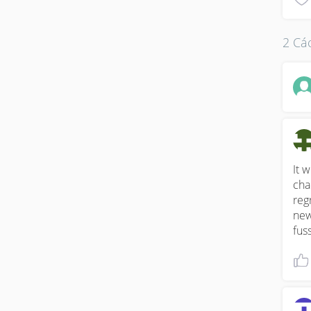
2 Các
It w
cha
reg
new
fus