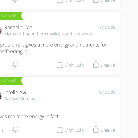
Bình Luận
Chia Sẻ
 viên VIP
Rochelle Tan
7y trước
Mama of 1 superhero magician and a newborn
problem. It gives u more energy and nutrients for 
astfeeding. :)
Bình Luận
Chia Sẻ
 viên VIP
Jorelle Aw
10y trước
Badass Momma


gives me more energy in fact
1
Bình Luận
Chia Sẻ