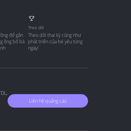
Theo dõi
đồng để gắn
Theo dõi thai kỳ cũng như
ng ông bố bà
phát triển của bé yêu từng
ình
ngày!
TDL,
Liên hệ quảng cáo