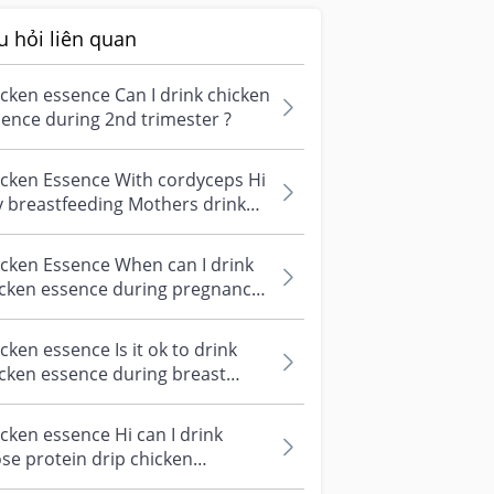
u hỏi liên quan
cken essence Can I drink chicken
ence during 2nd trimester ?
icken Essence With cordyceps Hi
 breastfeeding Mothers drink
nds chicken essence for
dyce...
cken Essence When can I drink
icken essence during pregnancy?
 ingredient need to look out o...
cken essence Is it ok to drink
cken essence during breast
ding ?
cken essence Hi can I drink
se protein drip chicken
ence(like eu yen sang or papura)