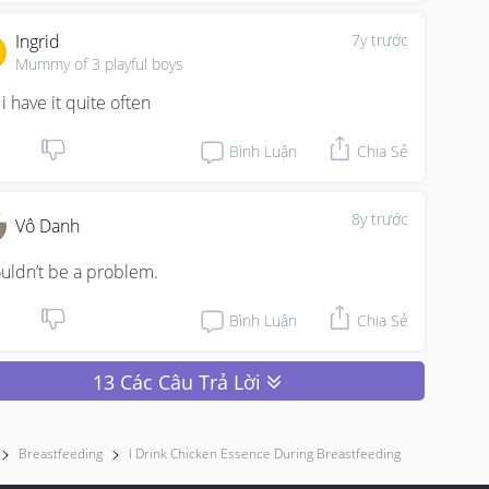
Ingrid
7y trước
Mummy of 3 playful boys
 i have it quite often
Bình Luận
Chia Sẻ
8y trước
Vô Danh
uldn’t be a problem.
Bình Luận
Chia Sẻ
13 Các Câu Trả Lời
Breastfeeding
I Drink Chicken Essence During Breastfeeding