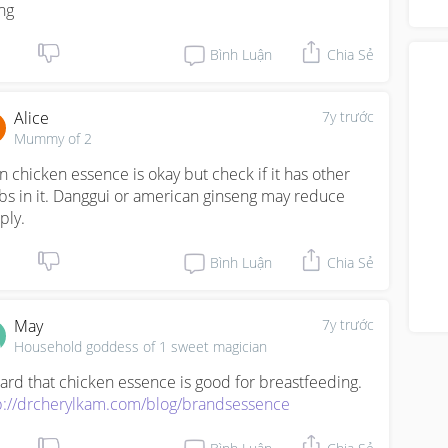
and
ng
mig
Bình Luận
Chia Sẻ
Alice
7y trước
Mummy of 2
in chicken essence is okay but check if it has other 
bs in it. Danggui or american ginseng may reduce 
ply.
Bình Luận
Chia Sẻ
May
7y trước
Household goddess of 1 sweet magician
I heard that chicken essence is good for breastfeeding. 
p://drcherylkam.com/blog/brandsessence