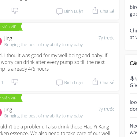
dail
bir
Bình Luận
Chia Sẻ
goo
Thi
 viên VIP
m..
Ch
at 
Jing
7y trước
dri
Bringing the best of my ability to my baby
id. I thou it was good for my well being and baby. If 
 worry can drink after every pump so till the next 
Câ
p is already 4/6 hours
🤱
1
Bình Luận
Chia Sẻ
GI
Bre
 viên VIP
cel
loo
do
Jing
7y trước
a m
Bringing the best of my ability to my baby
ove
Nee
uldn’t be a problem. I also drink those Hao Yi Kang 
was
cken essence. We also need to take care of our well 