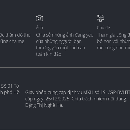
Ảnh
Chủ đề
ộc thăm dò thú
Chia sẻ những ảnh đáng yêu
Tham gia cộng 
hững cha mẹ
của những nggười bạn
bó hơn với nhữ
thương yêu một cách an
mẹ cũng như m
toàn kín đáo
 Số 01 Tô
nh phố Hồ
Giấy phép cung cấp dịch vụ MXH số 191/GP-BVHT
cấp ngày: 25/12/2025. Chịu trách nhiệm nội dung:
Đặng Thị Nghệ Hà.