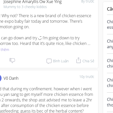
Josephine Amaryllis Ow Xue Ying
8y trước
Mummy to 3 cheeky kiddos
Câ
! Why not? There is a new brand of chicken essence 
the expo baby fair today and tomorrow. There’s 
Chi
motion going on.

ess
 can go down and try ◡̈ I’m going down to try 
Ch
orrow too. Heard that it’s quite nice, like chicken 
any
bal soup. Unlike some chicken essence, which 
 thêm
bra
ually tastes a bit gross 🤮 Wang Chao chicken essence 
cor
posedly helps to boost milk supply too. So is like 2 in 
Chi
Bình Luận
Chia Sẻ
Nourish body + boost milk supply.

ch
Any
ps://babyfair.supermom.com.sg/wang-chao-chicken-
10y trước
Vô Danh
Chi
ence-box-of-10.html
chi
id that during my confinement. however when i went 
fee
eu yan sang to get myself more chicken essence from 
Chi
 2 onwards, the shop asst advised me to leave a 2hr 
tho
 after consumption of the chicken essence before 
ess
astfeeding. guess its bec of the herbal content?