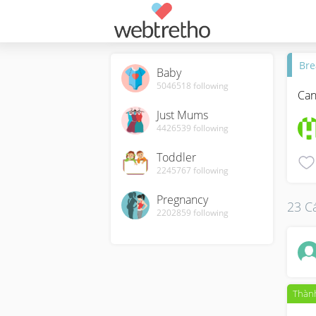
Bre
Baby
5046518
following
Can
Just Mums
4426539
following
Toddler
2245767
following
Pregnancy
23 Cá
2202859
following
Thành