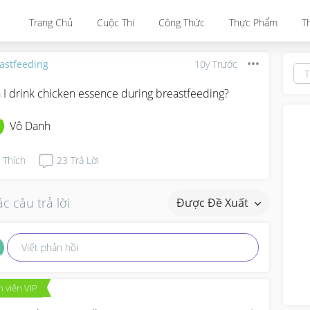
Trang Chủ
Cuộc Thi
Công Thức
Thực Phẩm
T
astfeeding
10y Trước
 I drink chicken essence during breastfeeding?
Vô Danh
Thích
23
Trả Lời
c câu trả lời
Được Đề Xuất
Viết phản hồi
 viên VIP