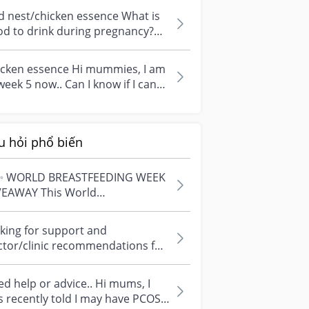
y...
d nest/chicken essence What is
d to drink during pregnancy?
rd trimester... can recommend
.
icken essence Hi mummies, I am
week 5 now.. Can I know if I can
nk chicken essence?
u hỏi phổ biến
✨ WORLD BREASTFEEDING WEEK
VEAWAY This World
astfeeding Week, we're
ebrating every mum's fe...
king for support and
ctor/clinic recommendations for
edical abortion i'm feeling really
r...
d help or advice.. Hi mums, I
 recently told I may have PCOS