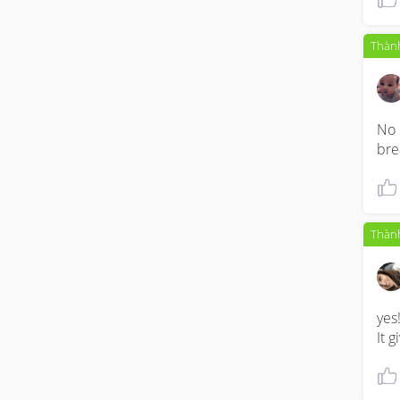
Thành
No 
bre
Thành
yes! 
It 