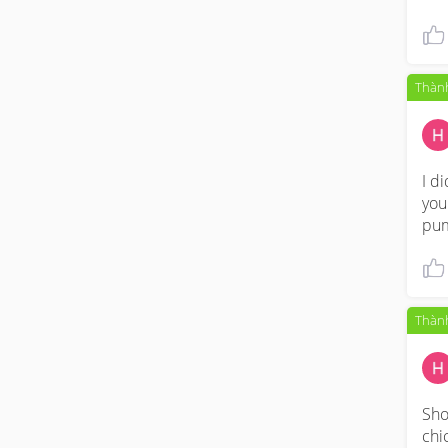
Thành
I d
you
pum
Thành
Sho
chi