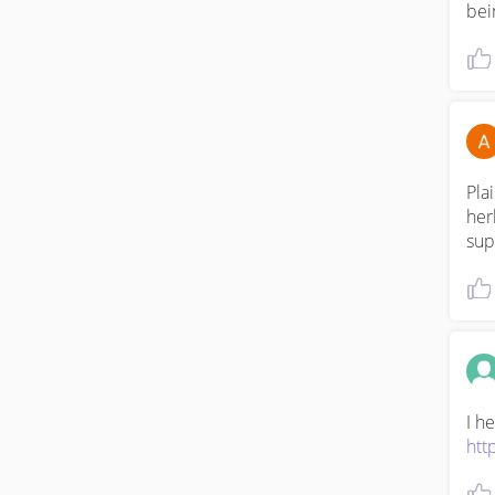
bei
Pla
her
sup
htt