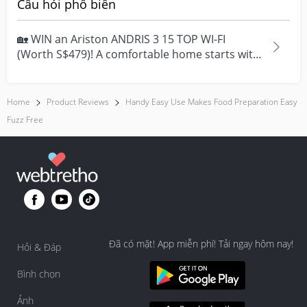
Câu hỏi phổ biến
🏡 WIN an Ariston ANDRIS 3 15 TOP WI-FI
(Worth S$479)! A comfortable home starts with
everyday moment...
Home
Product Reviews
Handy Easy Use Makes Food Preparation Easy
Fuzz Free
Đã có mặt! App miễn phí! Tải ngay hôm nay!
Hỏi & Đáp
Bình chọn
Ảnh