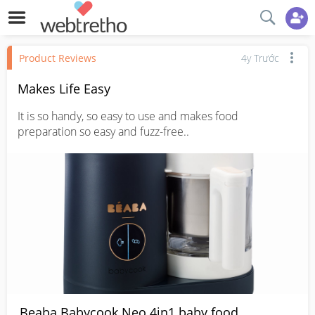
Product Reviews
4y Trước
Makes Life Easy
It is so handy, so easy to use and makes food 
preparation so easy and fuzz-free..
Beaba Babycook Neo 4in1 baby food