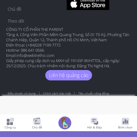
Chủ đề
Theo dõi
CÔNG TY CỔ PHẦN THE PARENT
Tầng 4, Công Viên Phần Mềm Quang Trung, Số 01 Tô Ký, Phường Tân
Chánh Hiệp, Quận 12, Thành phố Hồ Chí Minh, Việt Nam
Điện thoại: (+84)028 7109 7772
Hotline: 086 641 0566
Email:
info@webtretho.com
Giấy phép cung cấp dịch vụ MXH số 191/GP-BVHTTDL, cấp ngày:
25/12/2025. Chịu trách nhiệm nội dung: Đặng Thị Nghệ Hà.
Liên hệ quảng cáo
Điều khoản sử dụng
Chính sách bảo mật
Tiêu chuẩn cộng đồng
Copyright by Webtretho 2006.
Công cụ
Chủ đề
Hỏi & Đáp
Bình chọn