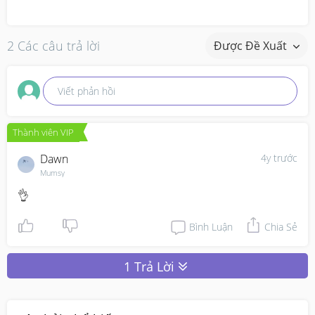
2 Các câu trả lời
Được Đề Xuất
Viết phản hồi
Thành viên VIP
Dawn
4y trước
Mumsy
👌
Bình Luận
Chia Sẻ
1 Trả Lời