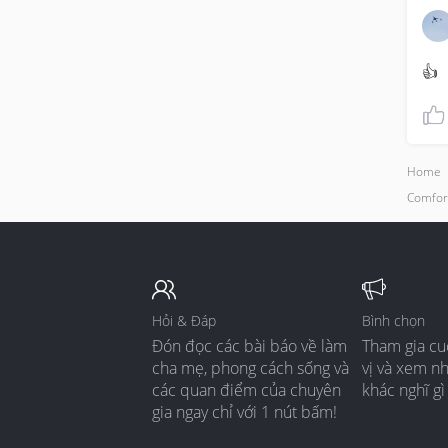
👍
Home
Comfor
Hỏi & Đáp
Bình chọn
Đón đọc các bài báo về làm
Tham gia cu
cha mẹ, phong cách sống và
vị và xem n
các quan điểm của chuyên
khác nghĩ gì
gia ngay chỉ với 1 nút bấm!