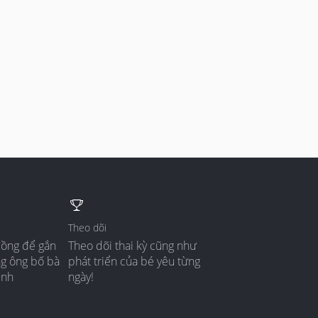
Theo dõi
đồng để gắn
Theo dõi thai kỳ cũng như
ng ông bố bà
phát triển của bé yêu từng
ình
ngày!