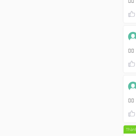
👌🏽
👌🏽
👌🏽
Thành