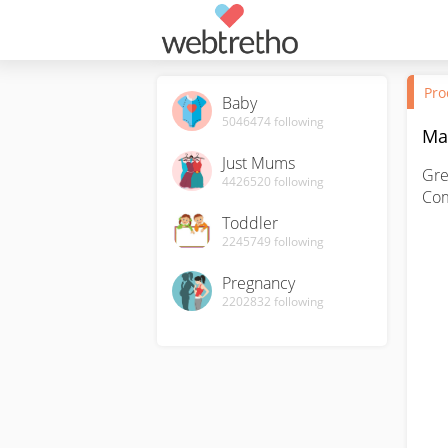
Pro
Baby
5046474
following
Ma
Just Mums
Gre
4426520
following
Com
Toddler
2245749
following
Pregnancy
2202832
following