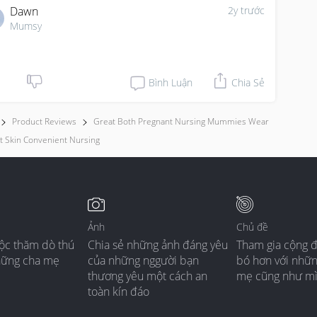
Dawn
2y trước
Mumsy
Bình Luận
Chia Sẻ
Product Reviews
Great Both Pregnant Nursing Mummies Wear
t Skin Convenient Nursing
Ảnh
Chủ đề
ộc thăm dò thú
Chia sẻ những ảnh đáng yêu
Tham gia cộng 
hững cha mẹ
của những nggười bạn
bó hơn với nhữ
thương yêu một cách an
mẹ cũng như m
toàn kín đáo