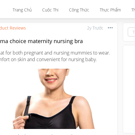
Trang Chủ
Cuộc Thi
Công Thức
Thực Phẩm
T
duct Reviews
2y Trước
ma choice maternity nursing bra
at for both pregnant and nursing mummies to wear. 
fort on skin and convenient for nursing baby.