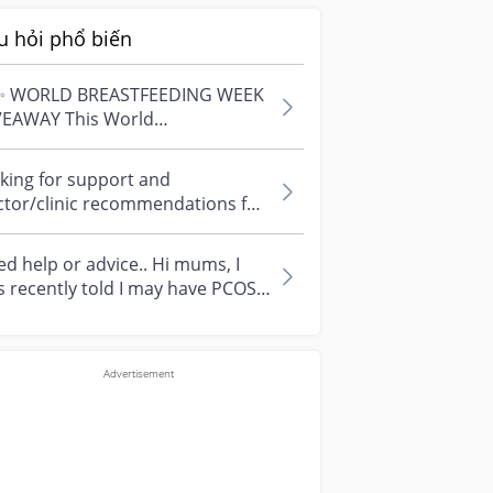
u hỏi phổ biến
✨ WORLD BREASTFEEDING WEEK
VEAWAY This World
astfeeding Week, we're
ebrating every mum's fe...
king for support and
ctor/clinic recommendations for
edical abortion i'm feeling really
r...
d help or advice.. Hi mums, I
 recently told I may have PCOS
 I am worried about how it
...