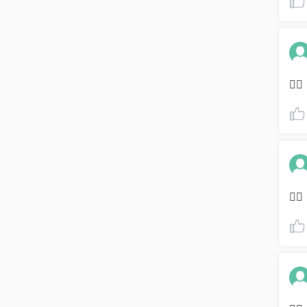
👌🏽
👌🏽