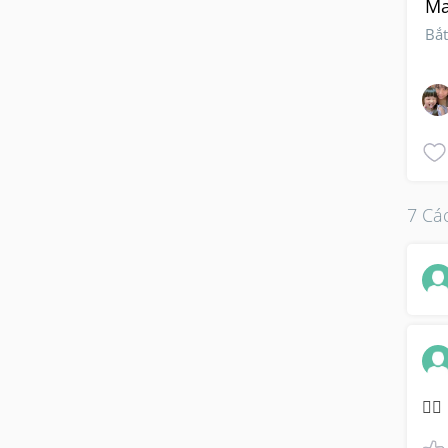
Ma
Bắ
7 Các
👌🏽