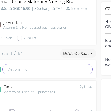
ma's Choice Maternity Nursing Bra
Câ
t đầu từ SGD16.90 | Xếp hạng từ TAP 4.8/5 ⭐⭐⭐⭐⭐
🤱
Jorynn Tan
GI
A sahm & a Homebased business owner.
Bre
cel
1
Thích
7
Trả Lời
loo
do
a m
 câu trả lời
Được Đề Xuất
ove
Nee
was
Viết phản hồi
and
mig
Carol
2y trước
Mommy of 3 beautiful princesses