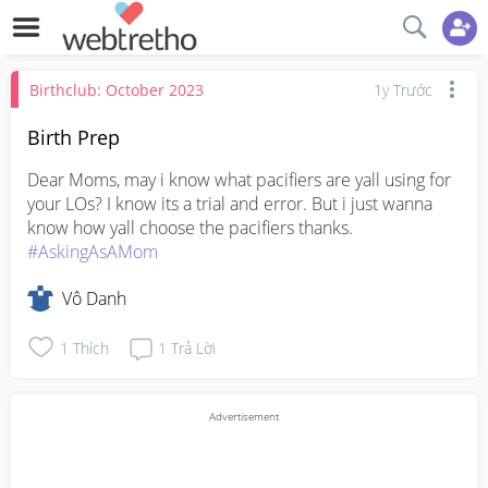
Birthclub: October 2023
1y Trước
Birth Prep
Dear Moms, may i know what pacifiers are yall using for 
your LOs? I know its a trial and error. But i just wanna 
know how yall choose the pacifiers thanks. 
#AskingAsAMom
Vô Danh
1
Thích
1
Trả Lời