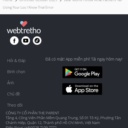
Using Your Los I Know Trial Error
Đã có mặt! App miễn phí! Tải ngay hôm nay!
Hỏi & Đáp
Bình chọn
Ảnh
Chủ đề
Theo dõi
CÔNG TY CỔ PHẦN THE PARENT
Tầng 4, Công Viên Phần Mềm Quang Trung, Số 01 Tô Ký, Phường Tân
Chánh Hiệp, Quận 12, Thành phố Hồ Chí Minh, Việt Nam
Điện thoại: (+84)028 7109 7772