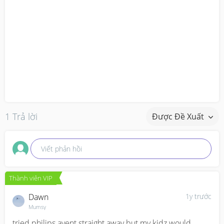
1 Trả lời
Được Đề Xuất
Viết phản hồi
Thành viên VIP
Dawn
1y trước
Mumsy
tried philips avent straight away but my kidz would 