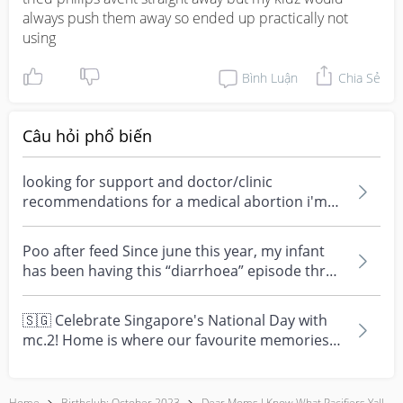
always push them away so ended up practically not 
using
Bình Luận
Chia Sẻ
Câu hỏi phổ biến
looking for support and doctor/clinic
recommendations for a medical abortion i'm
feeling really over...
Poo after feed Since june this year, my infant
has been having this “diarrhoea” episode three
times....
🇸🇬 Celebrate Singapore's National Day with
mc.2! Home is where our favourite memories
are made—and t...
Home
Birthclub: October 2023
Dear Moms I Know What Pacifiers Yall