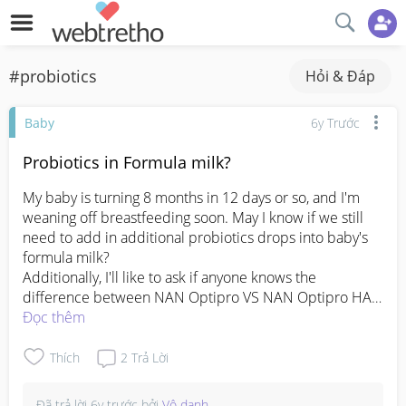
#probiotics
Hỏi & Đáp
Baby
6y Trước
Probiotics in Formula milk?
My baby is turning 8 months in 12 days or so, and I'm 
weaning off breastfeeding soon. May I know if we still 
need to add in additional probiotics drops into baby's 
formula milk? 

Additionally, I'll like to ask if anyone knows the 
difference between NAN Optipro VS NAN Optipro HA?

Đọc thêm
#ftm
#probiotics
Thích
2
Trả Lời
Đã trả lời
6y trước
bởi
Vô danh