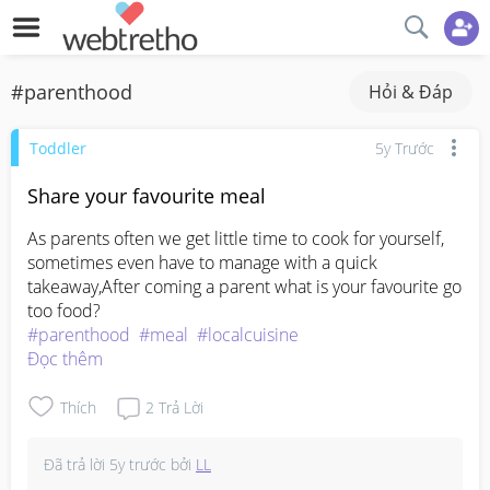
#parenthood
Hỏi & Đáp
Toddler
5y Trước
Share your favourite meal
As parents often we get little time to cook for yourself, 
sometimes even have to manage with a quick 
takeaway,After coming a parent what is your favourite go 
#parenthood
#meal
#localcuisine
Đọc thêm
Thích
2
Trả Lời
Đã trả lời
5y trước
bởi
LL