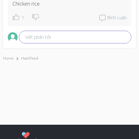
Chicken rice
1
Bình Luận
Viết phản hồi
Home
HashFeed