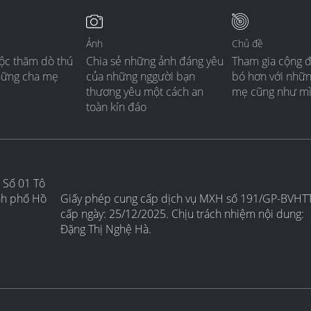
Ảnh
Chủ đề
ộc thăm dò thú
Chia sẻ những ảnh đáng yêu
Tham gia cộng 
hững cha mẹ
của những nggười bạn
bó hơn với nhữ
thương yêu một cách an
mẹ cũng như m
toàn kín đáo
 Số 01 Tô
nh phố Hồ
Giấy phép cung cấp dịch vụ MXH số 191/GP-BVHT
cấp ngày: 25/12/2025. Chịu trách nhiệm nội dung:
Đặng Thị Nghệ Hà.