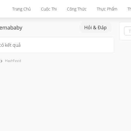
Trang Chủ
Cuộc Thi
Công Thức
Thực Phẩm
T
zemababy
Hỏi & Đáp
có kết quả
HashFeed