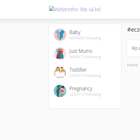
#ec
Baby
5046855
following
Ko 
Just Mums
4426672
following
Home
Toddler
2245873
following
Pregnancy
2203113
following