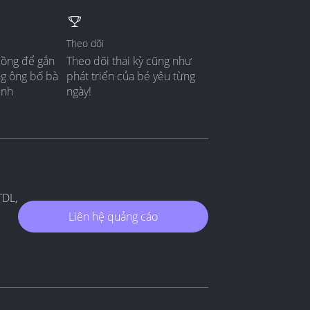
Theo dõi
đồng để gắn
Theo dõi thai kỳ cũng như
ng ông bố bà
phát triển của bé yêu từng
ình
ngày!
TDL,
Liên hệ quảng cáo