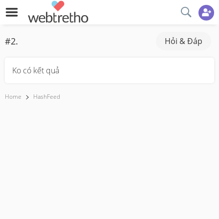
#2.
Hỏi & Đáp
Ko có kết quả
Home
HashFeed