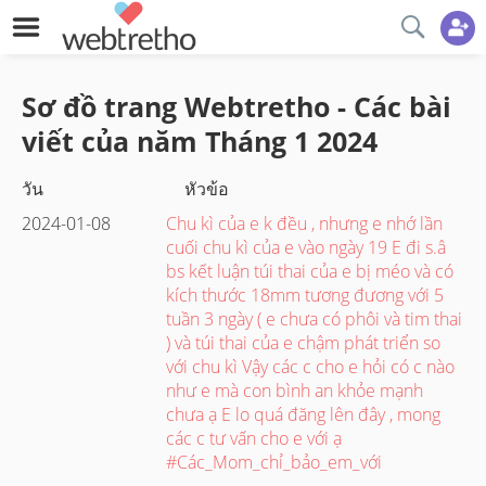
Sơ đồ trang Webtretho - Các bài
viết của năm
Tháng 1
2024
วัน
หัวข้อ
2024-01-08
Chu kì của e k đều , nhưng e nhớ lần
cuối chu kì của e vào ngày 19 E đi s.â
bs kết luận túi thai của e bị méo và có
kích thước 18mm tương đương với 5
tuần 3 ngày ( e chưa có phôi và tim thai
) và túi thai của e chậm phát triển so
với chu kì Vậy các c cho e hỏi có c nào
như e mà con bình an khỏe mạnh
chưa ạ E lo quá đăng lên đây , mong
các c tư vấn cho e với ạ
#Các_Mom_chỉ_bảo_em_với