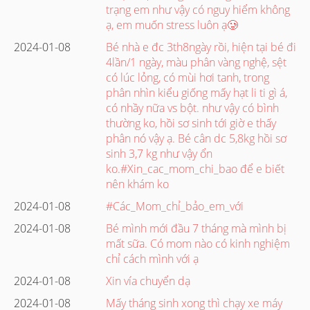
trạng em như vậy có nguy hiểm không
ạ, em muốn stress luôn ạ🥲
2024-01-08
Bé nhà e đc 3th8ngày rồi, hiện tại bé đi
4lần/1 ngày, màu phân vàng nghệ, sệt
có lúc lỏng, có mùi hơi tanh, trong
phân nhìn kiểu giống mấy hạt li ti gì á,
có nhầy nữa vs bột. như vậy có bình
thường ko, hồi sơ sinh tới giờ e thấy
phân nó vậy ạ. Bé cân dc 5,8kg hồi sơ
sinh 3,7 kg như vậy ổn
ko.#Xin_cac_mom_chi_bao để e biết
nên khám ko
2024-01-08
#Các_Mom_chỉ_bảo_em_với
2024-01-08
Bé mình mới đầu 7 tháng mà mình bị
mất sữa. Có mom nào có kinh nghiệm
chỉ cách mình với ạ
2024-01-08
Xin vía chuyển dạ
2024-01-08
Mấy tháng sinh xong thì chạy xe máy