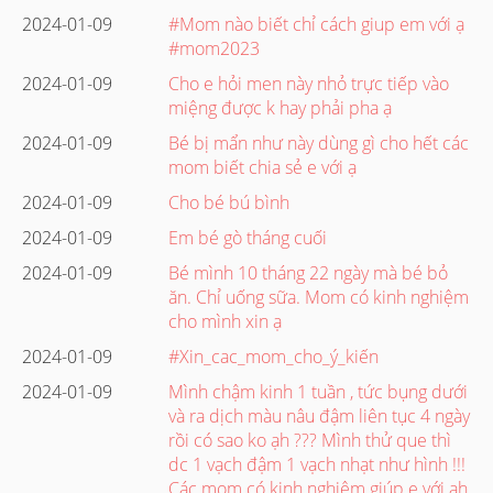
2024-01-09
#Mom nào biết chỉ cách giup em với ạ
#mom2023
2024-01-09
Cho e hỏi men này nhỏ trực tiếp vào
miệng được k hay phải pha ạ
2024-01-09
Bé bị mẩn như này dùng gì cho hết các
mom biết chia sẻ e với ạ
2024-01-09
Cho bé bú bình
2024-01-09
Em bé gò tháng cuối
2024-01-09
Bé mình 10 tháng 22 ngày mà bé bỏ
ăn. Chỉ uống sữa. Mom có kinh nghiệm
cho mình xin ạ
2024-01-09
#Xin_cac_mom_cho_ý_kiến
2024-01-09
Mình chậm kinh 1 tuần , tức bụng dưới
và ra dịch màu nâu đậm liên tục 4 ngày
rồi có sao ko ạh ??? Mình thử que thì
dc 1 vạch đậm 1 vạch nhạt như hình !!!
Các mom có kinh nghiệm giúp e với ạh