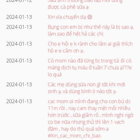
được cà phê sữa ạ
2024-01-13
Xin vía chuyển dạ 😔
2024-01-13
Bụng con em bị như thế này là bị sao ạ,
làm sao để hết hả các chị
2024-01-13
Cho e hỏi e k rành cho lắm ai giải thích
hộ e e cảm ơn ạ..
2024-01-13
Có mom nào đã từng bị trong túi ối có
màng dịch tụ máu ở tuần 7 chưa ạ???e
lo quá
2024-01-13
Các mẹ dùng sữa non gì tốt khi mới
sinh ạ, và dùng bình ti nào tốt ạ
2024-01-13
cac mom oi mình đang cho con bú dc
11m rồi , nay cam thay mệt mỏi nhiều
hơn trước , sữa giảm rỏ , mình nghi ngờ
co be nữa nhưng thử thì lên 1 vach
đậm , hay do thủ quá sớm a
#Xin_cac_mom_chi_bao