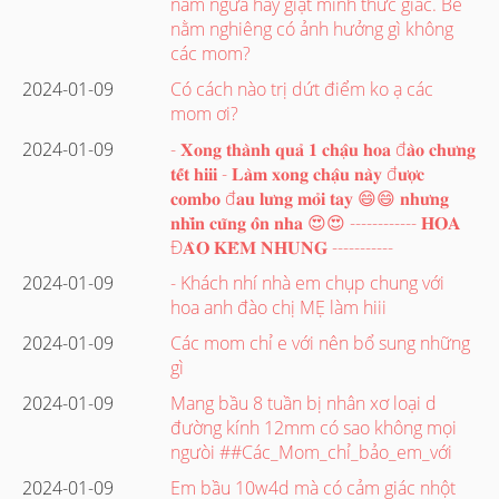
nằm ngửa hay giật mình thức giấc. Bé
nằm nghiêng có ảnh hưởng gì không
các mom?
2024-01-09
Có cách nào trị dứt điểm ko ạ các
mom ơi?
2024-01-09
- 𝐗𝐨𝐧𝐠 𝐭𝐡𝐚̀𝐧𝐡 𝐪𝐮𝐚̉ 𝟏 𝐜𝐡𝐚̣̂𝐮 𝐡𝐨𝐚 đ𝐚̀𝐨 𝐜𝐡𝐮̛𝐧𝐠
𝐭𝐞̂́𝐭 𝐡𝐢𝐢𝐢 - 𝐋𝐚̀𝐦 𝐱𝐨𝐧𝐠 𝐜𝐡𝐚̣̂𝐮 𝐧𝐚̀𝐲 đ𝐮̛𝐨̛̣𝐜
𝐜𝐨𝐦𝐛𝐨 đ𝐚𝐮 𝐥𝐮̛𝐧𝐠 𝐦𝐨̉𝐢 𝐭𝐚𝐲 😄😄 𝐧𝐡𝐮̛𝐧𝐠
𝐧𝐡𝐢̀𝐧 𝐜𝐮̃𝐧𝐠 𝐨̂̉𝐧 𝐧𝐡𝐚 😍😍 ------------ 𝐇𝐎𝐀
Đ𝐀̀𝐎 𝐊𝐄̃𝐌 𝐍𝐇𝐔𝐍𝐆 -----------
2024-01-09
- Khách nhí nhà em chụp chung với
hoa anh đào chị MẸ làm hiii
2024-01-09
Các mom chỉ e với nên bổ sung những
gì
2024-01-09
Mang bầu 8 tuần bị nhân xơ loại d
đường kính 12mm có sao không mọi
ngưòi ##Các_Mom_chỉ_bảo_em_với
2024-01-09
Em bầu 10w4d mà có cảm giác nhột