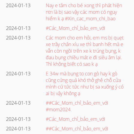
2024-01-13
Nay e tắm cho bé xong thì phát hiện
ntn là bị sao vậy các mom có nguy
hiểm k ạ #Xin_cac_mom_chi_bao
2024-01-13
#Các_Mom_chỉ_bảo_em_với
2024-01-13
Các mom cho em hỏi, em ms bị quẹt
xe trầy chân xíu xe thì banh hết mà e
vẫn còn ngồi trên xe k trúng bụng, k
đau bụng chiều mát e đi siêu âm lại.
Thì không biết có sao k ạ
2024-01-13
E 34w mà bụng to con gò hay k gò
cũng cứng quá khó thở ghê chỗ cửa
mình cứ tức tức như bị sa xuống ý có
ai bị vậy không ạ
2024-01-13
##Các_Mom_chỉ_bảo_em_với
#mom2024
2024-01-13
#Các_Mom_chỉ_bảo_em_với
2024-01-13
##Các_Mom_chỉ_bảo_em_với