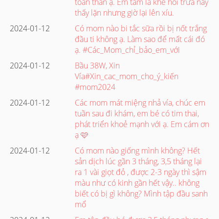
toàn thân ạ. Em tắm lá khế hồi trưa nay
thấy lặn nhưng giờ lại lên xíu.
2024-01-12
Có mom nào bi tắc sữa rồi bị nốt trắng
đầu ti không ạ. Làm sao để mất cái đó
ạ. #Các_Mom_chỉ_bảo_em_với
2024-01-12
Bầu 38W, Xin
Vía#Xin_cac_mom_cho_ý_kiến
#mom2024
2024-01-12
Các mom mát miệng nhả vía, chúc em
tuần sau đi khám, em bé có tim thai,
phát triển khoẻ mạnh với ạ. Em cám ơn
ạ 🩷
2024-01-12
Có mom nào giống mình không? Hết
sản dịch lúc gần 3 tháng, 3,5 tháng lại
ra 1 vài giọt đỏ , được 2-3 ngày thì sậm
màu như có kinh gần hết vậy.. không
biết có bị gì không? Mình tập đầu sanh
mổ