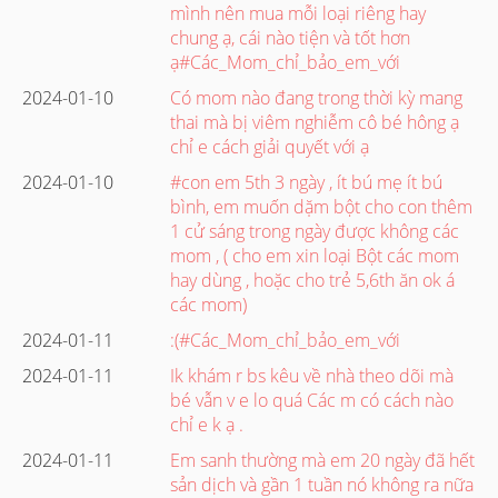
mình nên mua mỗi loại riêng hay
chung ạ, cái nào tiện và tốt hơn
ạ#Các_Mom_chỉ_bảo_em_với
2024-01-10
Có mom nào đang trong thời kỳ mang
thai mà bị viêm nghiễm cô bé hông ạ
chỉ e cách giải quyết với ạ
2024-01-10
#con em 5th 3 ngày , ít bú mẹ ít bú
bình, em muốn dặm bột cho con thêm
1 cử sáng trong ngày được không các
mom , ( cho em xin loại Bột các mom
hay dùng , hoặc cho trẻ 5,6th ăn ok á
các mom)
2024-01-11
:(#Các_Mom_chỉ_bảo_em_với
2024-01-11
Ik khám r bs kêu về nhà theo dõi mà
bé vẫn v e lo quá Các m có cách nào
chỉ e k ạ .
2024-01-11
Em sanh thường mà em 20 ngày đã hết
sản dịch và gần 1 tuần nó không ra nữa