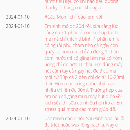
nước tiểu liệu có khi nào tiểu đường
thai kỳ ở tháng cuối không ạ
2024-01-10
#Các_Mom_chỉ_bảo_em_với
2024-01-10
Em sinh mổ đc 20d rồi, sữa càng lúc
càng ít đi 1 phần vì con ko hợp tác ti
mẹ mà chỉ thích ti bình, 1 phần em k
có người phụ chăm nên cả ngày con
quấy có hôm em chỉ ăn đúng 1 chén
cơm, nước thì cố gắng lắm mà có hôm
uống chỉ đc hơn 1L thôi. Em dùng máy
hút cầm tay cả ngày hút đc 3 cử mà
mỗi cử 30p cả 2 bên chỉ đc từ 10-20ml
thôi. Hôm nào uống nước nhiều ăn
nhiều thì lên đc 30ml. Trường hợp của
em nếu cố gắng mua máy hút điện về
kích sữa thì sữa có nhiều hơn ko ạ? Em
stress quá mong các mom giúp đỡ.
2024-01-10
Các mom cho e hỏi. Sau sinh bao lâu là
đc triệt hoặc wax lông nach ạ. Nay e