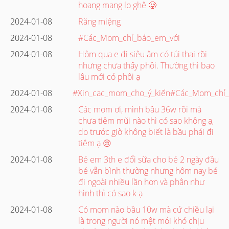
hoang mang lo ghê 🥲
2024-01-08
Răng miệng
2024-01-08
#Các_Mom_chỉ_bảo_em_với
2024-01-08
Hôm qua e đi siêu âm có túi thai rồi
nhưng chưa thấy phôi. Thường thì bao
lâu mới có phôi ạ
2024-01-08
#Xin_cac_mom_cho_ý_kiến#Các_Mom_chỉ_
2024-01-08
Các mom ơi, mình bầu 36w rồi mà
chưa tiêm mũi nào thì có sao không ạ,
do trước giờ không biết là bầu phải đi
tiêm ạ 😢
2024-01-08
Bé em 3th e đổi sữa cho bé 2 ngày đầu
bé vẫn bình thường nhưng hôm nay bé
đi ngoài nhiều lần hơn và phân như
hình thì có sao k ạ
2024-01-08
Có mom nào bầu 10w mà cứ chiều lại
là trong người nó mệt mỏi khó chịu