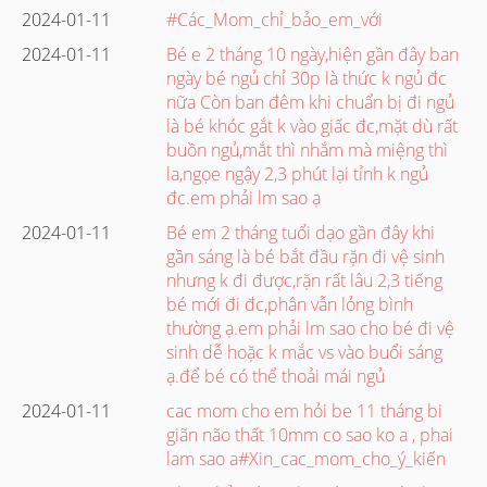
2024-01-11
#Các_Mom_chỉ_bảo_em_với
2024-01-11
Bé e 2 tháng 10 ngày,hiện gần đây ban
ngày bé ngủ chỉ 30p là thức k ngủ đc
nữa Còn ban đêm khi chuẩn bị đi ngủ
là bé khóc gắt k vào giấc đc,mặt dù rất
buồn ngủ,mắt thì nhắm mà miệng thì
la,ngọe ngậy 2,3 phút lại tỉnh k ngủ
đc.em phải lm sao ạ
2024-01-11
Bé em 2 tháng tuổi dạo gần đây khi
gần sáng là bé bắt đầu rặn đi vệ sinh
nhưng k đi được,rặn rất lâu 2,3 tiếng
bé mới đi đc,phân vẫn lỏng bình
thường ạ.em phải lm sao cho bé đi vệ
sinh dễ hoặc k mắc vs vào buổi sáng
ạ.để bé có thể thoải mái ngủ
2024-01-11
cac mom cho em hỏi be 11 tháng bi
giãn não thất 10mm co sao ko a , phai
lam sao a#Xin_cac_mom_cho_ý_kiến