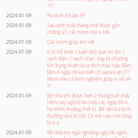
???
2024-01-09
Ra dịch ở tuần 39
2024-01-09
Sau sinh mấy tháng mới được gần
chồng ạ?_các mom cho e hỏi
2024-01-09
Các mom giúp em với
2024-01-09
E bị trễ kinh 1 tuần thử que thì lên 1
vạch đậm 1 vạch nhạt , hay bị chướng
tức bụng dưới và ra dịch màu nâu đậm
tầm 4 ngày rồi ko biết có sao ko ah ???
Mom nào có kinh nghiệm giúp e với ạh
!!!
2024-01-09
Bé nhà em được hơn 2 tháng tuổi mấy
hôm nay ngủ bị ho mấy cái, ngày thì ít
ho thỉnh thoảng mới bị. Bé vẫn bú bình
thường và k bị sốt. Có mẹ nào con từng
bị k ạ
2024-01-09
Bé nhà em ngủ nghiêng ngủ rất ngon,