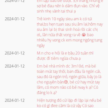
2024-01-12
Em tập đầu bé được 3,5 tháng nhưng e
sợ bé đau nên k dám đụn vào. Chỉ vệ
sinh nhẹ vành tai thui ạ
2024-01-12
Trê kinh 10 ngày sieu am k có túi
thai,bs hẹn tuan sau siu âm lai,hôm nay
siu âm lại bị thai sinh hoá rồi các chị
ơi,, lần nữa thất vong ra về 😭 bao
nhiêu hy vong ck em mong ngóng tưng
ngày
2024-01-12
M.n cho e hỏi là e bầu 20 tuần thì
được đi tiêm ngừa chưa ạ
2024-01-12
Em bé nhà mình dc 3m10d, mà bé
toàn mút tay thôi, ban đầu là ngón cái,
sau đó là ngón trỏ, ngón giữa, bây jo là
cho nguyên bàn😓, bé cứ hay mút tay
lắm, có mom nào có bé nvay k ạ? Có
đáng lo k ạ?
2024-01-12
Hiện tượng đó cứ lặp đi lặp lại nếu bé
ko có gì đee cầm là cứ vậy Có sao