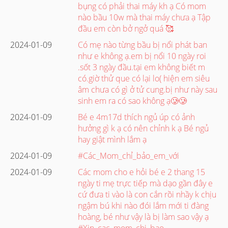
bụng có phải thai máy kh ạ Có mom
nào bầu 10w mà thai máy chưa ạ Tập
đầu em còn bở ngở quá 🥰
2024-01-09
Có mẹ nào từng bầu bị nổi phát ban
như e không ạ.em bị nổi 10 ngày roi
.sốt 3 ngày đầu.tại em không biết m
có.giờ thử que có lại lo( hiện em siêu
âm chưa có gì ở tử cung.bị như này sau
sinh em ra có sao không ạ🥲🥲
2024-01-09
Bé e 4m17d thích ngủ úp có ảnh
hưởng gì k ạ có nên chỉnh k ạ Bé ngủ
hay giật mình lắm ạ
2024-01-09
#Các_Mom_chỉ_bảo_em_với
2024-01-09
Các mom cho e hỏi bé e 2 thang 15
ngày ti mẹ trực tiếp mà dạo gần đây e
cứ đưa ti vào là con cắn rồi nhầy k chịu
ngậm bú khi nào đói lắm mới ti đàng
hoàng, bé như vậy là bị làm sao vậy ạ
#Xin_cac_mom_chi_bao