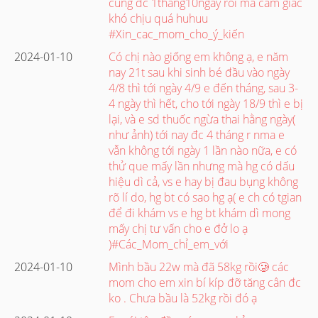
cũng đc 1tháng10ngay rôi mà cảm giác
khó chịu quá huhuu
#Xin_cac_mom_cho_ý_kiến
2024-01-10
Có chị nào giống em không ạ, e năm
nay 21t sau khi sinh bé đầu vào ngày
4/8 thì tới ngày 4/9 e đến tháng, sau 3-
4 ngày thì hết, cho tới ngày 18/9 thì e bị
lại, và e sd thuốc ngừa thai hằng ngày(
như ảnh) tới nay đc 4 tháng r nma e
vẫn không tới ngày 1 lần nào nữa, e có
thử que mấy lần nhưng mà hg có dấu
hiệu dì cả, vs e hay bị đau bụng không
rõ lí do, hg bt có sao hg ạ( e ch có tgian
để đi khám vs e hg bt khám dì mong
mấy chị tư vấn cho e đở lo ạ
)#Các_Mom_chỉ_em_với
2024-01-10
Mình bầu 22w mà đã 58kg rồi🥲 các
mom cho em xin bí kíp đỡ tăng cân đc
ko . Chưa bầu là 52kg rồi đó ạ