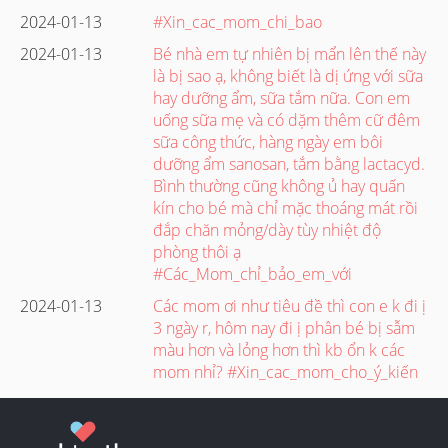
2024-01-13
#Xin_cac_mom_chi_bao
2024-01-13
Bé nhà em tự nhiên bị mẩn lên thế này
là bị sao ạ, không biết là dị ứng với sữa
hay dưỡng ẩm, sữa tắm nữa. Con em
uống sữa mẹ và có dặm thêm cữ đêm
sữa công thức, hàng ngày em bôi
dưỡng ẩm sanosan, tắm bằng lactacyd.
Bình thường cũng không ủ hay quấn
kín cho bé mà chỉ mặc thoáng mát rồi
đắp chăn mỏng/dày tùy nhiệt độ
phòng thôi ạ
#Các_Mom_chỉ_bảo_em_với
2024-01-13
Các mom ơi như tiêu đề thì con e k đi ị
3 ngày r, hôm nay đi ị phân bé bị sẫm
màu hơn và lỏng hơn thì kb ổn k các
mom nhỉ? #Xin_cac_mom_cho_ý_kiến