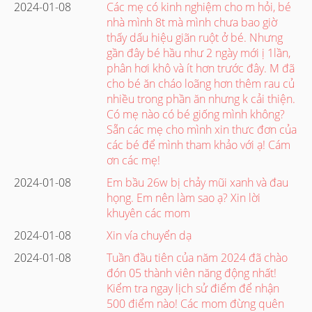
2024-01-08
Các mẹ có kinh nghiệm cho m hỏi, bé
nhà mình 8t mà mình chưa bao giờ
thấy dấu hiệu giãn ruột ở bé. Nhưng
gần đây bé hầu như 2 ngày mới ị 1lần,
phân hơi khô và ít hơn trước đây. M đã
cho bé ăn cháo loãng hơn thêm rau củ
nhiều trong phần ăn nhưng k cải thiện.
Có mẹ nào có bé giống mình không?
Sẵn các mẹ cho mình xin thưc đơn của
các bé để mình tham khảo với ạ! Cám
ơn các mẹ!
2024-01-08
Em bầu 26w bị chảy mũi xanh và đau
họng. Em nên làm sao ạ? Xin lời
khuyên các mom
2024-01-08
Xin vía chuyển dạ
2024-01-08
Tuần đầu tiên của năm 2024 đã chào
đón 05 thành viên năng động nhất!
Kiểm tra ngay lịch sử điểm để nhận
500 điểm nào! Các mom đừng quên