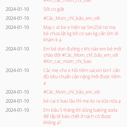
2024-01-10
Sốt co giật
2024-01-10
#Các_Mom_chỉ_bảo_em_với
2024-01-10
May c oi be e hiện tại 5m25d roi ma
bé chưa lật kg bít co sao kg.cân ôm di
khám k ạ
2024-01-10
Em bé dọn đường v khi nào em bé mới
chào đời #Các_Mom_chỉ_bảo_em_với
#Xin_cac_mom_chi_bao
2024-01-10
Các mẹ cho e hỏi tiêm vacxin 6in1 cần
đủ tiêu chuẩn cân nặng mới được tiêm
ạ
2024-01-10
#Các_Mom_chỉ_bảo_em_với
2024-01-10
bé cai ti bao lâu thì mẹ ko ra sữa nữa ạ
2024-01-10
Em bầu 5 tháng thì dùng baking soda
để tẩy tế bào chết ở nách có được
không ạ?