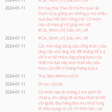
2024-01-11
Em nay thai 35w rồi mà ho quá các
mom có ai giống em không ạ. Ho nhiều
quá đau hết bên hông trái. Có mom
nào có mẹo gì chỉ giúp em với
#Các_Mom_chỉ_bảo_em_với
2024-01-11
#Các_Mom_chỉ_bảo_em_với
2024-01-11
Các mon đag dùng sữa công thức j vừa
tăng cân vừa tăng sức đề kháng tốt k ạ
chỉ e vs bé nhà e đag dùng kazu của
nhật mà dạo này xem titok kêu sữa
kazu của việt e hoang mang quá ạ
2024-01-11
Thai 38w ##mom2024
2024-01-11
Đi học của bé
2024-01-11
Có mom nào ds tháng 2 mà sanh rồi
chưa ạ, em nặng nề vá đau nhứt tê hết
cả người, đau háng đau mu nhứt lưng,
đi nhìu bụng cứ chì chì thốn lắm, các