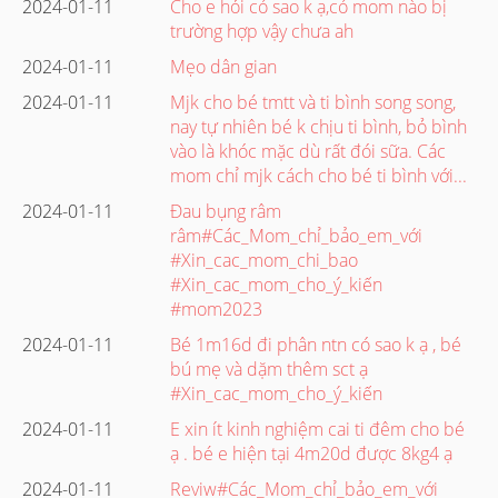
2024-01-11
Cho e hỏi có sao k ạ,có mom nào bị
trường hợp vậy chưa ah
2024-01-11
Mẹo dân gian
2024-01-11
Mjk cho bé tmtt và ti bình song song,
nay tự nhiên bé k chịu ti bình, bỏ bình
vào là khóc mặc dù rất đói sữa. Các
mom chỉ mjk cách cho bé ti bình với...
2024-01-11
Đau bụng râm
râm#Các_Mom_chỉ_bảo_em_với
#Xin_cac_mom_chi_bao
#Xin_cac_mom_cho_ý_kiến
#mom2023
2024-01-11
Bé 1m16d đi phân ntn có sao k ạ , bé
bú mẹ và dặm thêm sct ạ
#Xin_cac_mom_cho_ý_kiến
2024-01-11
E xin ít kinh nghiệm cai ti đêm cho bé
ạ . bé e hiện tại 4m20d được 8kg4 ạ
2024-01-11
Reviw#Các_Mom_chỉ_bảo_em_với