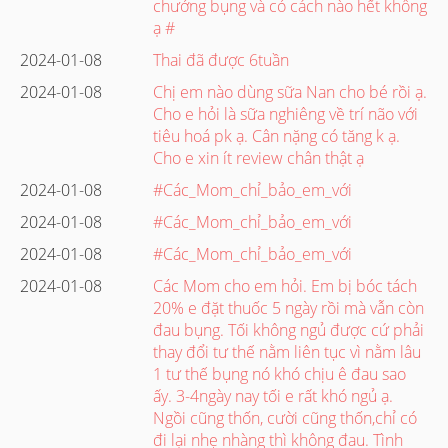
chướng bụng và có cách nào hết không
ạ #
2024-01-08
Thai đã được 6tuần
2024-01-08
Chị em nào dùng sữa Nan cho bé rồi ạ.
Cho e hỏi là sữa nghiêng về trí não với
tiêu hoá pk ạ. Cân nặng có tăng k ạ.
Cho e xin ít review chân thật ạ
2024-01-08
#Các_Mom_chỉ_bảo_em_với
2024-01-08
#Các_Mom_chỉ_bảo_em_với
2024-01-08
#Các_Mom_chỉ_bảo_em_với
2024-01-08
Các Mom cho em hỏi. Em bị bóc tách
20% e đặt thuốc 5 ngày rồi mà vẫn còn
đau bụng. Tối không ngủ được cứ phải
thay đổi tư thế nằm liên tục vì nằm lâu
1 tư thế bụng nó khó chịu ê đau sao
ấy. 3-4ngày nay tối e rất khó ngủ ạ.
Ngồi cũng thốn, cười cũng thốn,chỉ có
đi lại nhẹ nhàng thì không đau. Tình