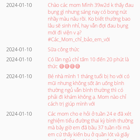
2024-01-10
Chào các mom Mình 39w2d k thấy đau
bụng gì nhưng sáng nay có bong nút
nhầy màu nâu rồi. Ko biết thường bao
lâu sẽ sinh nhỉ, hay vẫn đợi đau bụng
mới đi viện v ạ?
#Các_Mom_chỉ_bảo_em_với
2024-01-10
Sữa công thức
2024-01-10
Có lần ngủ chỉ tấm 10 đến 20 phút là
thức 😅😅😅😅
2024-01-10
Bé nhà mình 1 tháng tuổi bị ho với có
mũi nhưng không sốt ăn uống bình
thường ngủ vẫn bình thường thì có
phải đi khám không ạ. Mom nào chỉ
cách trị giúp mình với
2024-01-10
Các mom cho e hỏi ở tuần 24 e đã xét
nghiệm tiểu đường thai kỳ bình thường
mà bây giờ em đã bầu 37 tuần rồi mà
em cứ thấy kiến bu ở quần lót và giấy