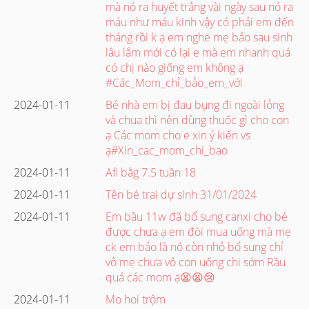
mà nó ra huyết trắng vài ngày sau nó ra
máu như máu kinh vậy có phải em đến
tháng rồi k ạ em nghe mẹ bảo sau sinh
lâu lắm mới có lại e mà em nhanh quá
có chị nào giống em không ạ
#Các_Mom_chỉ_bảo_em_với
2024-01-11
Bé nhà em bị đau bụng đi ngoài lỏng
và chua thì nên dùng thuốc gì cho con
ạ Các mom cho e xin ý kiến vs
ạ#Xin_cac_mom_chi_bao
2024-01-11
Afi bằg 7.5 tuần 18
2024-01-11
Tên bé trai dự sinh 31/01/2024
2024-01-11
Em bầu 11w đã bổ sung canxi cho bé
được chưa ạ em đòi mua uống mà mẹ
ck em bảo là nó còn nhỏ bổ sung chỉ
vô mẹ chưa vô con uống chi sớm Rầu
quá các mom ạ😫😫😢
2024-01-11
Mo hoi trộm