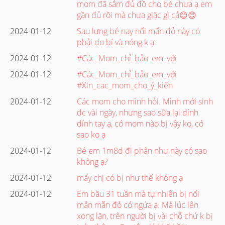
mom đã sắm đủ đồ cho bé chưa ạ em
gần đủ rồi mà chưa giặc gì cả😊😊
2024-01-12
Sau lưng bé nay nổi mẩn đỏ này có
phải do bí và nóng k ạ
2024-01-12
#Các_Mom_chỉ_bảo_em_với
2024-01-12
#Các_Mom_chỉ_bảo_em_với
#Xin_cac_mom_cho_ý_kiến
2024-01-12
Các mom cho mình hỏi. Mình mới sinh
dc vài ngày, nhưng sao sữa lại dính
dính tay ạ, có mom nào bị vậy ko, có
sao ko ạ
2024-01-12
Bé em 1m8d đi phân như này có sao
không ạ?
2024-01-12
mấy chị có bị như thế không ạ
2024-01-12
Em bầu 31 tuần mà tự nhiên bị nổi
mẫn mẫn đỏ có ngứa ạ. Mà lúc lên
xong lặn, trên người bị vài chỗ chứ k bị