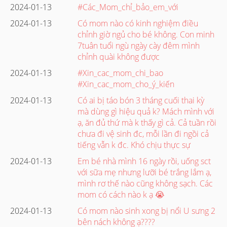
2024-01-13
#Các_Mom_chỉ_bảo_em_với
2024-01-13
Có mom nào có kinh nghiệm điều
chỉnh giờ ngủ cho bé không. Con minh
7tuân tuổi ngù ngày cày đêm mình
chỉnh quài không được
2024-01-13
#Xin_cac_mom_chi_bao
#Xin_cac_mom_cho_ý_kiến
2024-01-13
Có ai bị táo bón 3 tháng cuối thai kỳ
mà dùng gì hiệu quả k? Mách mình với
ạ, ăn đủ thứ mà k thấy gì cả. Cả tuần rồi
chưa đi vệ sinh đc, mỗi lần đi ngồi cả
tiếng vẫn k đc. Khó chịu thực sự
2024-01-13
Em bé nhà mình 16 ngày rồi, uống sct
với sữa mẹ nhưng lưỡi bé trắng lắm ạ,
mình rơ thế nào cũng không sạch. Các
mom có cách nào k ạ 😭
2024-01-13
Có mom nào sinh xong bị nổi U sưng 2
bên nách không ạ????