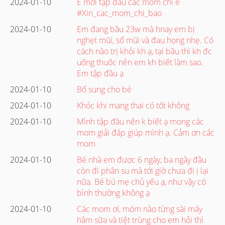
2024-01-10
E mới tập đầu các mom chỉ e
#Xin_cac_mom_chi_bao
2024-01-10
Em đang bầu 23w mà hnay em bị
nghẹt mũi, sổ mũi và đau họng nhẹ. Có
cách nào trị khỏi kh ạ, tại bầu thì kh đc
uống thuốc nên em kh biết làm sao.
Em tập đầu ạ
2024-01-10
Bổ sung cho bé
2024-01-10
Khóc khi mang thai có tốt không
2024-01-10
Mình tập đầu nên k biết ạ mong các
mom giải đáp giúp mình ạ. Cảm ơn các
mom
2024-01-10
Bé nhà em được 6 ngày, ba ngày đầu
còn đi phân su mà tới giờ chưa đi ị lại
nữa. Bé bú mẹ chủ yếu ạ, như vậy có
bình thường không ạ
2024-01-10
Các mom ơi, móm nào từng sài máy
hâm sữa và tiệt trùng cho em hỏi thì