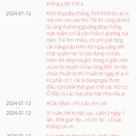
không ạ Bé 5 th ạ
2024-01-12
Kính thưa đại chúng, Tình hình là các vị
mà cho con vào Nhi TW thì cũng sẽ khá
là căng vì phòng giường tăng chóng
mặt, thậm chí là còn chả có giường mà
nằm. Trẻ ốm nhiều, chi phí y tế tăng,
các hãng bảo hiểm thì ngày càng siết
chặt quyền lợi. Vị nào đang có bảo
hiểm thì ráng mà giữ, đừng vì giận hờn
vu vơ lúc muốn có lại cũng khó. Vị nào
chưa chuẩn bị thì chuẩn bị ngay đi ạ, vì
ko phải có 1 cái là dùng ngay được
đâu, còn phải thời gian chờ các thứ cơ.
Ở đây có các loại phù hợp nhu cầu ạ!
2024-01-12
#Các_Mom_chỉ_bảo_em_với
2024-01-12
31 tuần, bé bị nấc cụt , cách 2 ngày 1
lần , thời gian 8p , có khi 3p , có sao
không các m
2024-01-12
Sau sinh thường bao lâu mới uống