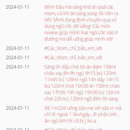
2024-01-11
Mình bầu mà sáng khó ăn quá các
mom, có khi ăn sáng xong rồi nôn ra
hết! Mình đang định chuyển qua sử
dụng ngũ cốc để uống! Các món
review giúp mình loại ngũ cốc nào ít
đường mà dễ uống giúp mình với!
2024-01-11
#Các_Mom_chỉ_bảo_em_với
2024-01-11
#Các_Mom_chỉ_bảo_em_với
2024-01-11
Sáng 5h dậy chơi 6h ăn dặm 150ml
cháo xay 8h-9h ngủ 9h15 bú 120ml
11h45 bú 120ml ngủ 14h dậy 14h15
bú 120ml chơi 16h30 ăn 150ml cháo
xay 17h30-19h ngủ 19h30 bú 120 ml
chơi 22h bú 120ml ngủ đến 5h sáng
2024-01-11
Bé 1m22d uống sữa mẹ với sữa ct mà
chỉ đi ngoài 1 lần/ngày , đi phân bth ,
ăn ngủ bth thì có bị j ko ạ .
2024-01-11
#Các_Mom_chỉ_bảo_em_với