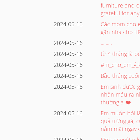
furniture and o
grateful for a
2024-05-16
Các mom cho e 
gần nhà cho ti
2024-05-16
.........
2024-05-16
từ 4 tháng là 
2024-05-16
#m_cho_em_ý_ki
2024-05-16
Bầu tháng cuối
2024-05-16
Em sinh được g
nhận máu ra nhi
thường ạ ❤️
2024-05-16
Em muốn hỏi là
quả trứng gà, 
nằm mãi ngay c
2024-05-16
Kinh nguyệt e k