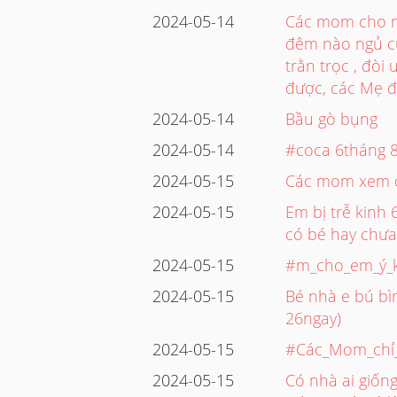
2024-05-14
Các mom cho mì
đêm nào ngủ cũ
trằn trọc , đòi
được, các Mẹ đ
2024-05-14
Bầu gò bụng
2024-05-14
#coca 6tháng 8
2024-05-15
Các mom xem d
2024-05-15
Em bị trễ kinh 
có bé hay chư
2024-05-15
#m_cho_em_ý_k
2024-05-15
Bé nhà e bú bìn
26ngay)
2024-05-15
#Các_Mom_chỉ_
2024-05-15
Có nhà ai giốn