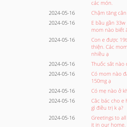
các món.
2024-05-16
Chậm tăng cân
2024-05-16
E bầu gần 33w 
mom nào biết 
2024-05-16
Con e được 19t
thiện. Các mom 
nhiều ạ
2024-05-16
Thuốc sắt nào
2024-05-16
Có mom nào đan
150mg ạ
2024-05-16
Có mẹ nào ở kh
2024-05-16
Câc bác cho e 
gì điều trị k ạ?
2024-05-16
Greetings to al
it in our home.