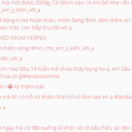
 mà mới được 2000g. Có Mom nào có em bé nhẹ cân k 
em_ý_kiến_với_ạ
 đang ti mẹ hoàn toàn, mình đang định dặm thêm sct
 nào mát, con hấp thu tốt với ạ
RED FROM HERPES
i thiện vòng1#mn_cho_em_ý_kiến_với_ạ
iến_với_ạ
m nào bầu 14 tuần mà chưa thấy bụng ko ạ, em bầu 
chưa có gì#landaulamme
 í 😭 bị thâm nữa
nh mà kh có hồ sơ khám thai thì có làm sao kh ạ #la
m ạ
ngày mà cứ đặt xuống là khóc và có dấu hiệu sợ. Bjo