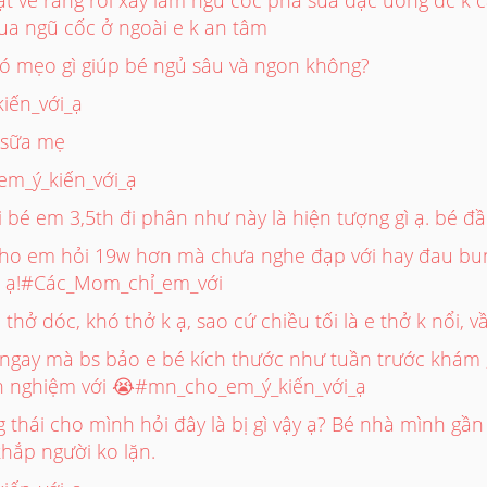
a ngũ cốc ở ngoài e k an tâm
ó mẹo gì giúp bé ngủ sâu và ngon không?
iến_với_ạ
 sữa mẹ
_ý_kiến_với_ạ
 bé em 3,5th đi phân như này là hiện tượng gì ạ. bé đầ
ho em hỏi 19w hơn mà chưa nghe đạp với hay đau bu
ỡ ạ!#Các_Mom_chỉ_em_với
hở dóc, khó thở k ạ, sao cứ chiều tối là e thở k nổi, v
ngay mà bs bảo e bé kích thước như tuần trước khám , e
inh nghiệm với 😭#mn_cho_em_ý_kiến_với_ạ
thái cho mình hỏi đây là bị gì vậy ạ? Bé nhà mình gầ
hắp người ko lặn.