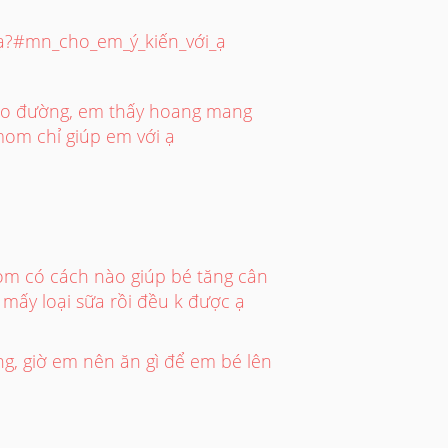
o ạ?#mn_cho_em_ý_kiến_với_ạ
háo đường, em thấy hoang mang
mom chỉ giúp em với ạ
om có cách nào giúp bé tăng cân
p mấy loại sữa rồi đều k được ạ
g, giờ em nên ăn gì để em bé lên