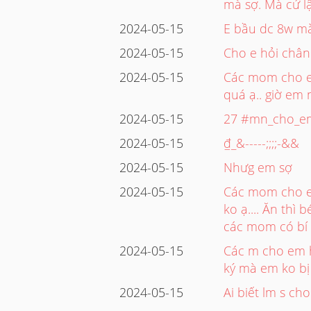
mà sợ. Mà cứ lậ
2024-05-15
E bầu dc 8w mà
2024-05-15
Cho e hỏi chân 
2024-05-15
Các mom cho em
quá ạ.. giờ em
2024-05-15
27 #mn_cho_em
2024-05-15
₫_&-----;;;;-&&
2024-05-15
Nhưg em sợ
2024-05-15
Các mom cho e 
ko ạ.... Ăn thì
các mom có bí 
2024-05-15
Các m cho em h
ký mà em ko bị
2024-05-15
Ai biết lm s cho