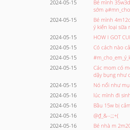
2024-05-15
Bé mình 35w3d
sớm ạ#mn_cho_
2024-05-15
Bé mình 4m12d
ý kiến loại sữa
2024-05-15
HOW I GOT CU
2024-05-15
Có cách nào cả
2024-05-15
#m_cho_em_ý_k
2024-05-15
Các mom có mo
dậy bụng như 
2024-05-15
Nó nổi như mụn
2024-05-16
lúc mình đi si
2024-05-16
Bầu 15w bị cả
2024-05-16
@₫_&--;;;+(
2024-05-16
Bé nhà m 2m20 