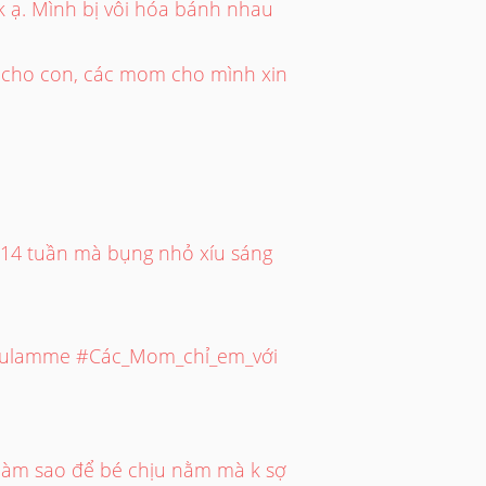
ạ. Mình bị vôi hóa bánh nhau
 cho con, các mom cho mình xin
14 tuần mà bụng nhỏ xíu sáng
ndaulamme #Các_Mom_chỉ_em_với
 làm sao để bé chịu nằm mà k sợ