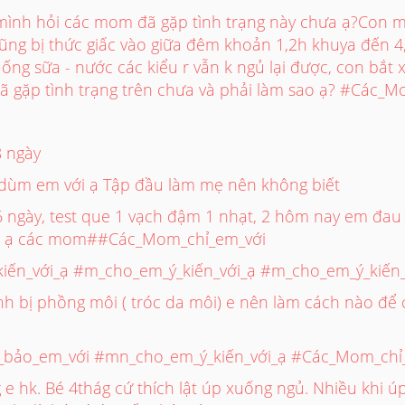
nh hỏi các mom đã gặp tình trạng này chưa ạ?Con mì
ng bị thức giấc vào giữa đêm khoản 1,2h khuya đến 4,
 uống sữa - nước các kiểu r vẫn k ngủ lại được, con bắt x
ã gặp tình trạng trên chưa và phải làm sao ạ? #Các_
 ngày
ùm em với ạ Tập đầu làm mẹ nên không biết
6 ngày, test que 1 vạch đậm 1 nhạt, 2 hôm nay em đau 
a ạ các mom##Các_Mom_chỉ_em_với
iến_với_ạ #m_cho_em_ý_kiến_với_ạ #m_cho_em_ý_kiến_
h bị phồng môi ( tróc da môi) e nên làm cách nào để c
bảo_em_với #mn_cho_em_ý_kiến_với_ạ #Các_Mom_chỉ
g e hk. Bé 4thág cứ thích lật úp xuống ngủ. Nhiều khi