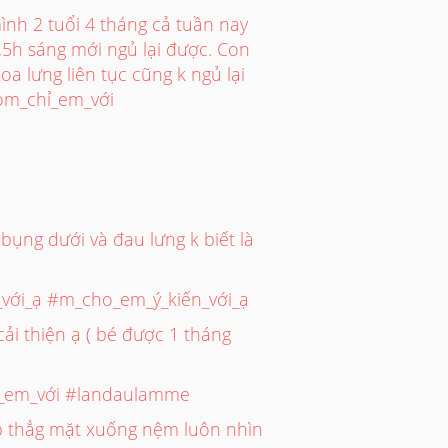
nh 2 tuổi 4 tháng cả tuần nay
5h sáng mới ngủ lại được. Con
oa lưng liên tục cũng k ngủ lại
Mom_chỉ_em_với
bụng dưới và đau lưng k biết là
với_ạ #m_cho_em_ý_kiến_với_ạ
ải thiện ạ ( bé được 1 tháng
_em_với #landaulamme
 úp thẳg mặt xuống nệm luôn nhìn