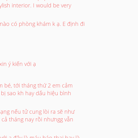
ish interior. I would be very
nào có phòng khám k ạ. E định đi
n ý kiến với ạ
m bé, tới tháng thứ 2 em cảm
 bị sao kh hay dấu hiệu bình
ạng nếu tử cung lòi ra sẽ như
 cả tháng nay rồi nhưngg vẫn
với ạ đây là máu báo thai hay là