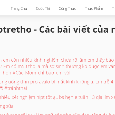
Trang Chủ
Cuộc Thi
Công Thức
Thực Phẩm
T
tretho - Các bài viết của
ên em còn nhiều kinh nghiệm chưa rõ lắm em thấy bảo
? Em có m50 thôi ạ mà sợ sinh thường ko được em vẫ
h hơn #Các_Mom_chỉ_bảo_em_với
g uống tthn pro avalo bị mất kinh không ạ. Em trễ 4 
🥹 #tránhthai
iêu xét nghiệm nipt tốt ạ,, bs hẹn e tuần 13 qlai lm x
ng sữa
t về rang rồi xay làm ngũ cốc pha sữa đặc uống dc k 