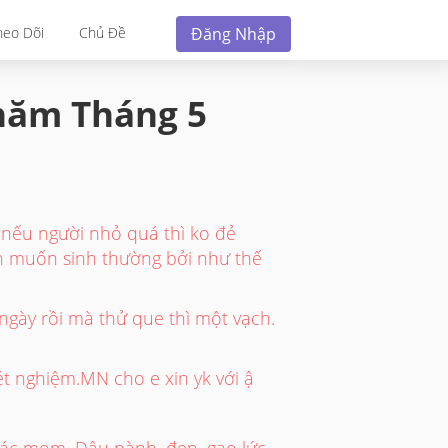
Đăng Nhập
heo Dõi
Chủ Đề
 năm
Tháng 5
 nếu người nhỏ quá thì ko đẻ
n muốn sinh thường bởi như thế
ngày rồi mà thử que thì một vạch.
ét nghiệm.MN cho e xin yk với ậ
các mom. Đậu nành, đen, gạo lức,