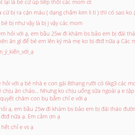
t lại là bé cứ úp tiếp thôi các mom ơi
 cứ bị ra cặn máu ( dạng chấm kim li ti ) thì có sao k
bé bị như vậy là bị j vậy các mom
 hỏi với ạ, em bầu 25w đi khám bs bảo em bị đái t
 nên ăn gì để bé em lên ký mà mẹ ko bị đtđ nữa ạ Các 
_ý_kiến_với_ạ
hỏi với ạ bé nhà e con gái 8thang rưỡi có 6kg3 các m
 bé chịu ăn cháo... Nhưng ko chịu uống sữa ngoài ạ e tậ
quyết chăm con bụ bẫm chỉ e với ạ
ỏi ạ, em bầu 25w đi khám bs bảo em bị đái tháo đườn
 đtđ nữa ạ. Em cảm ơn ạ
 hết chỉ e vs ạ