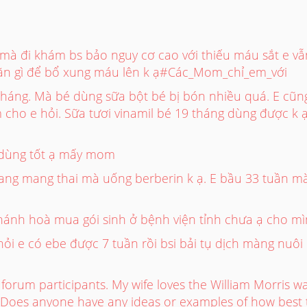
mà đi khám bs bảo nguy cơ cao với thiếu máu sắt e v
ăn gì để bổ xung máu lên k ạ#Các_Mom_chỉ_em_với
háng. Mà bé dùng sữa bột bé bị bón nhiều quá. E cũng 
cho e hỏi. Sữa tươi vinamil bé 19 tháng dùng được k ạ
 dùng tốt ạ mấy mom
g mang thai mà uống berberin k ạ. E bầu 33 tuần mà 
ánh hoà mua gói sinh ở bệnh viện tỉnh chưa ạ cho mình
hỏi e có ebe được 7 tuần rồi bsi bải tụ dịch màng nu
l forum participants. My wife loves the William Morris 
 Does anyone have any ideas or examples of how best t