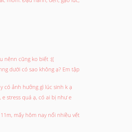
u nênn cũng ko biết :((
nng dưới có sao không ạ? Em tập
ầy có ảnh hưởng gì lúc sinh k ạ
 stress quá ạ, có ai bị như e
n 11m, mấy hôm nay nổi nhiều vết