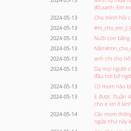
đỏ,xanh. Em mu
2024-05-13
Cho mình hỏi c
2024-05-13
#m_cho_em_ý_k
2024-05-13
Nuôi con bằng
2024-05-13
Nấm#mn_cho_em
2024-05-13
anh chị cho hỏi
2024-05-13
Dạ mọi người c
đầu hơi bỡ ng
2024-05-13
Có mom nào bị t
2024-05-13
E được 7tuần 4
cho e xin ít k
2024-05-14
Các mom thông 
ngứa như này k