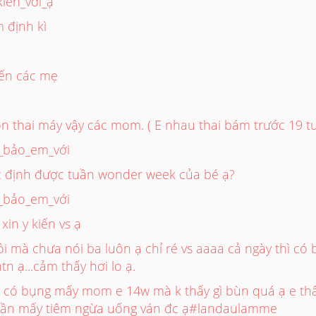
iến_với_ạ
 định kì
iến các mẹ
on thai máy vậy các mom. ( E nhau thai bám trước 19
_bảo_em_với
 định được tuần wonder week của bé ạ?
_bảo_em_với
in y kiến vs ạ
i mà chưa nói ba luôn ạ chỉ ré vs aaaa cả ngày thì có 
 ạ...cảm thấy hơi lo ạ.
ẽ có bụng mấy mom e 14w mà k thấy gì bùn quá ạ e th
tuần mấy tiêm ngừa uống ván đc ạ#landaulamme