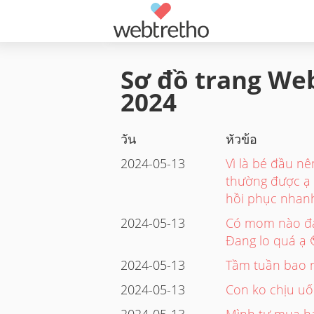
Sơ đồ trang Web
2024
วัน
หัวข้อ
2024-05-13
Vì là bé đầu n
thường được ạ 
hồi phục nhan
2024-05-13
Có mom nào đan
Đang lo quá ạ 
2024-05-13
Tầm tuần bao nh
2024-05-13
Con ko chịu uố
2024-05-13
Mình tự mua hạ