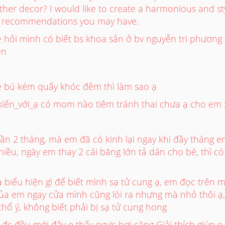
ther decor? I would like to create a harmonious and styl
ny recommendations you may have.
hỏi mình có biết bs khoa sản ở bv nguyễn tri phương 
ện
bé bú kém quấy khóc đêm thì làm sao ạ
ến_với_ạ có mom nào tiêm tránh thai chưa ạ cho em xi
ần 2 tháng, mà em đã có kinh lại ngay khi đầy tháng e
ều, ngày em thay 2 cái băng lớn tả dán cho bé, thì có
 biểu hiện gì để biết mình sạ tử cung ạ, em đọc trên m
của em ngay cửa mình cũng lòi ra nhưng mà nhỏ thôi ạ,
hổ ý, không biết phải bị sạ tử cung hong
 đc đều mới đây e thấy ngực hơi căng Giải thích giúp e 