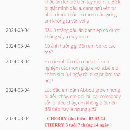
khóc ầm lên bế trên tay mới nín. Bé k
bị giật mình đâu ạ, đang ngủ yên tự
nhiên khóc thôi. Có mom nào giống
em không tư vấn với ạ
2024-03-04
Bầu 3 tháng đầu ăn bánh ép có được
không vậy ạ mấy mom
2024-03-04
Có ảnh hưởng gì đến em bé ko các
mẹ?
2024-03-04
E mới sinh lần đầu chưa có kinh
nghiệm các mom giúp e với ạ,bé e bị
chàm sữa 3,4 ngày rồi e kg pt làm sao
hết?
2024-03-04
Lúc đầu em dặm Abbott grow nhưng
bị tiêu chảy, em đổi lại loại colosbaby
vẫn bị tiêu chảy, em không biết nên
đổi tiếp hay là ngưng ạ 🥲
2024-03-04
- 𝐂𝐇𝐄𝐑𝐑𝐘 𝐭𝐚̆́𝐦 𝐛𝐢𝐞̂̉𝐧 ( 𝟎𝟐.𝟎𝟑.𝟐𝟒
𝐂𝐇𝐄𝐑𝐑𝐘 𝟑 𝐭𝐮𝐨̂̉𝐢 𝟕 𝐭𝐡𝐚́𝐧𝐠 𝟏𝟒 𝐧𝐠𝐚̀𝐲 )