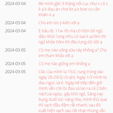
2024-03-04
Bé minh gần 3 tháng nổi cục như v có s
k ạ.k đau ăn chơi bt ạ.k biet co cần
khám k ạ
2024-03-04
Cho em xin ý kiến với ạ
2024-03-04
E bầu đc 11w rồi mà có hôm tối ngủ
đâu nhức lưng nhìu có sao k ạ,hôm thì
ngủ khỏe hôm thì đâu lưng dữ dội ạ
2024-03-05
Có mẹ nào uống sữa này không ạ? Cho
em tham khảo với ạ
2024-03-05
Có mẹ nào giống em không ạ
2024-03-05
Ckk của mình la 15/2, rụng trứng vào
ngày 28-29/2( có qh). Ngày 1/3 mình bị
đau ngực và ti. Ngày kế tiếp đến giờ
mình vẫn còn bị đau và lan ra cả 2 bên
nách,và ngứa , gây khó ngủ. Sáng nay
bụng dưới tức nặng nhẹ, mình thử que
thì vạch đầu đậm rất nhanh, sau đó
xuất hiện vạch sau rất nhạt nhưng vẫn