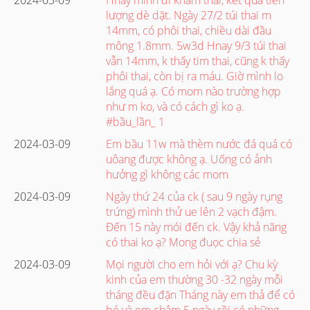
lượng dè dặt. Ngày 27/2 túi thai m
14mm, có phôi thai, chiều dài đầu
mông 1.8mm. 5w3d Hnay 9/3 túi thai
vẫn 14mm, k thấy tim thai, cũng k thấy
phôi thai, còn bị ra máu. Giờ mình lo
lắng quá ạ. Có mom nào trường hợp
như m ko, và có cách gì ko ạ.
#bầu_lần_ 1
2024-03-09
Em bầu 11w mà thèm nước đá quá có
uôang được không ạ. Uống có ảnh
hưởng gì không các mom
2024-03-09
Ngày thứ 24 của ck ( sau 9 ngày rụng
trứng) mình thử ue lên 2 vạch đậm.
Đến 15 này mói đến ck. Vậy khả năng
có thai ko ạ? Mong đuọc chia sẻ
2024-03-09
Mọi người cho em hỏi với ạ? Chu kỳ
kinh của em thường 30 -32 ngày mỗi
tháng đều đặn Tháng này em thả để có
bé và em chậm 5 ngày rồi có những