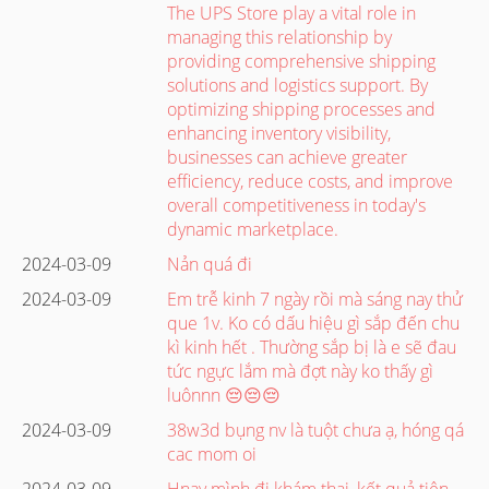
The UPS Store play a vital role in
managing this relationship by
providing comprehensive shipping
solutions and logistics support. By
optimizing shipping processes and
enhancing inventory visibility,
businesses can achieve greater
efficiency, reduce costs, and improve
overall competitiveness in today's
dynamic marketplace.
2024-03-09
Nản quá đi
2024-03-09
Em trễ kinh 7 ngày rồi mà sáng nay thử
que 1v. Ko có dấu hiệu gì sắp đến chu
kì kinh hết . Thường sắp bị là e sẽ đau
tức ngực lắm mà đợt này ko thấy gì
luônnn 😔😔😔
2024-03-09
38w3d bụng nv là tuột chưa ạ, hóng qá
cac mom oi
2024-03-09
Hnay mình đi khám thai, kết quả tiên