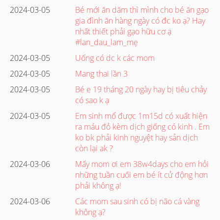
2024-03-05
Bé mới ăn dăm thì mình cho bé ăn gạo
gia đình ăn hàng ngày có đc ko ạ? Hay
nhất thiết phải gạo hữu cơ ạ
#lan_dau_lam_mẹ
2024-03-05
Uống có dc k các mom
2024-03-05
Mang thai lần 3
2024-03-05
Bé e 19 tháng 20 ngày hay bị tiêu chảy
có sao k ạ
2024-03-05
Em sinh mổ được 1m15d có xuất hiện
ra máu đỏ kèm dịch giống có kinh . Em
ko bk phải kinh nguyệt hay sản dịch
còn lại ak ?
2024-03-06
Mấy mom ơi em 38w4days cho em hỏi
những tuần cuối em bé ít cử động hơn
phải không ạ!
2024-03-06
Các mom sau sinh có bị não cá vàng
không ạ?