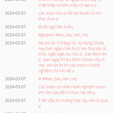
chất nhầy và kèm máu có sao k ạ
2024-03-07
các mom cho e hỏi bé 5tuần có tim
thai chưa ạ
2024-03-07
Buồn ngủ lắm huhu
2024-03-07
#giupem #lan_dau_lam_mẹ
2024-03-07
Bé em dc 3 tháng 10 , tự dưng 3 bữa
nay ban ngày chán ko ti mẹ đưa vào là
khóc ngất ngất, ko chịu ti , ban đêm thì
ti , ban ngày thì bú bình chớ ko chịu ti
mẹ , em ko bt lm sao mom có kinh
nghiệm chỉ em với ạ
2024-03-07
# ##lan_dau_lam_mẹ
2024-03-07
Các mom có nhiều kinh nghiệm mách
em làm sao để trị mụn này với ạ
2024-03-07
E lần đầu bị trường hợp này nên lo quá
ạ