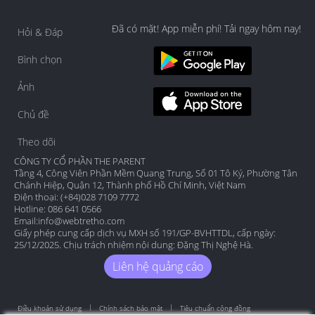
Đã có mặt! App miễn phí! Tải ngay hôm nay!
Hỏi & Đáp
Bình chọn
Ảnh
Chủ đề
Theo dõi
CÔNG TY CỔ PHẦN THE PARENT
Tầng 4, Công Viên Phần Mềm Quang Trung, Số 01 Tô Ký, Phường Tân
Chánh Hiệp, Quận 12, Thành phố Hồ Chí Minh, Việt Nam
Điện thoại: (+84)028 7109 7772
Hotline: 086 641 0566
Email:
info@webtretho.com
Giấy phép cung cấp dịch vụ MXH số 191/GP-BVHTTDL, cấp ngày:
25/12/2025. Chịu trách nhiệm nội dung: Đặng Thị Nghệ Hà.
Liên hệ quảng cáo
Điều khoản sử dụng
Chính sách bảo mật
Tiêu chuẩn cộng đồng