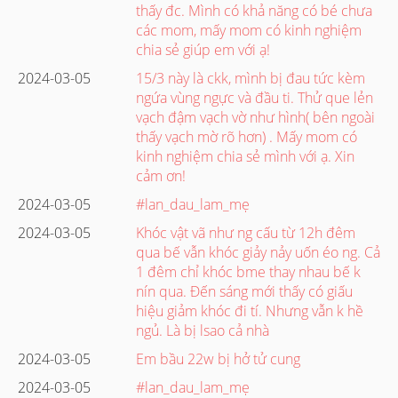
thấy đc. Mình có khả năng có bé chưa
các mom, mấy mom có kinh nghiệm
chia sẻ giúp em với ạ!
2024-03-05
15/3 này là ckk, mình bị đau tức kèm
ngứa vùng ngực và đầu ti. Thử que lẻn
vạch đậm vạch vờ như hình( bên ngoài
thấy vạch mờ rõ hơn) . Mấy mom có
kinh nghiệm chia sẻ mình với ạ. Xin
cảm ơn!
2024-03-05
#lan_dau_lam_mẹ
2024-03-05
Khóc vật vã như ng cấu từ 12h đêm
qua bế vẫn khóc giảy nảy uốn éo ng. Cả
1 đêm chỉ khóc bme thay nhau bế k
nín qua. Đến sáng mới thấy có giấu
hiệu giảm khóc đi tí. Nhưng vẫn k hề
ngủ. Là bị lsao cả nhà
2024-03-05
Em bầu 22w bị hở tử cung
2024-03-05
#lan_dau_lam_mẹ