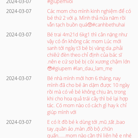
2024-03-07
#giupemvoi
2024-03-07
Các mom cho mình kinh nghiệm để có
bé thứ 2 với ạ. Mình thả nửa năm rồi
vẫn tạch buồn quá🥺#canhbethuhai
2024-03-07
Bé trai 4m21d 6kg1 thì cân nặng như
vậy có ổn không các mom Lúc mới
sanh tới ngày t3 bé bị vàng da ,phải
chiêứ đèn theo chỉ định của bác sĩ
.nên e cứ sợ bé bị còi xương chậm lớn
🥹#giupem #lan_dau_lam_mẹ
2024-03-07
Bé nhà mình mới hơn 6 tháng, nay
mình đã cho bé ăn dặm được 10 ngày
rồi mà có vẻ bé không chịu ăn, trong
khi cho hoa quả trái cây thì bé lại hợp
tác. Có mom nào có cách gì hay k chỉ
giúp mình với
2024-03-07
E có ít đồ bé k dùng tới ,mũ ,tất ,bao
tay ,quần áo ,màn ,đồ bộ ,chũn
quấn......mom nào cần thì liên hệ e nhé