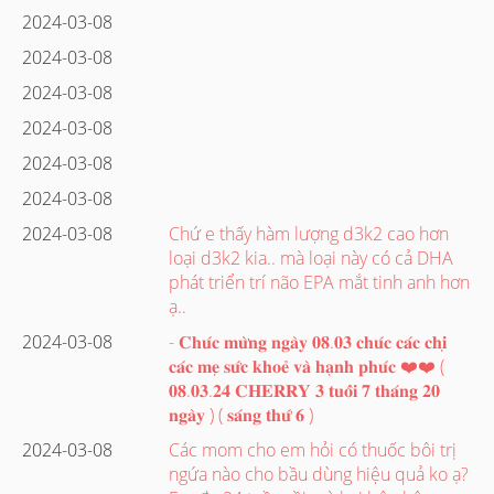
2024-03-08
2024-03-08
2024-03-08
2024-03-08
2024-03-08
2024-03-08
2024-03-08
Chứ e thấy hàm lượng d3k2 cao hơn
loại d3k2 kia.. mà loại này có cả DHA
phát triển trí não EPA mắt tinh anh hơn
ạ..
2024-03-08
- 𝐂𝐡𝐮́𝐜 𝐦𝐮̛̀𝐧𝐠 𝐧𝐠𝐚̀𝐲 𝟎𝟖.𝟎𝟑 𝐜𝐡𝐮́𝐜 𝐜𝐚́𝐜 𝐜𝐡𝐢̣
𝐜𝐚́𝐜 𝐦𝐞̣ 𝐬𝐮̛́𝐜 𝐤𝐡𝐨𝐞̉ 𝐯𝐚̀ 𝐡𝐚̣𝐧𝐡 𝐩𝐡𝐮́𝐜 ❤️❤️ (
𝟎𝟖.𝟎𝟑.𝟐𝟒 𝐂𝐇𝐄𝐑𝐑𝐘 𝟑 𝐭𝐮𝐨̂̉𝐢 𝟕 𝐭𝐡𝐚́𝐧𝐠 𝟐𝟎
𝐧𝐠𝐚̀𝐲 ) ( 𝐬𝐚́𝐧𝐠 𝐭𝐡𝐮̛́ 𝟔 )
2024-03-08
Các mom cho em hỏi có thuốc bôi trị
ngứa nào cho bầu dùng hiệu quả ko ạ?