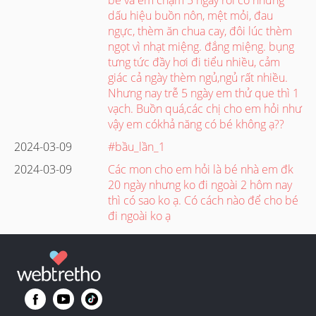
dấu hiệu buồn nôn, mệt mỏi, đau
ngực, thèm ăn chua cay, đôi lúc thèm
ngọt vì nhạt miệng. đắng miệng. bụng
tưng tức đầy hơi đi tiểu nhiều, cảm
giác cả ngày thèm ngủ,ngủ rất nhiều.
Nhưng nay trễ 5 ngày em thử que thì 1
vạch. Buồn quá,các chị cho em hỏi như
vậy em cókhả năng có bé không ạ??
2024-03-09
#bầu_lần_1
2024-03-09
Các mon cho em hỏi là bé nhà em đk
20 ngày nhưng ko đi ngoài 2 hôm nay
thì có sao ko ạ. Có cách nào để cho bé
đi ngoài ko ạ