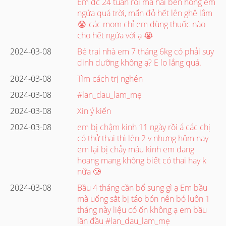
Em đc 24 tuần rồi mà hai bên hông em
ngứa quá trời, mẩn đỏ hết lên ghê lắm
😭 các mom chỉ em dùng thuốc nào
cho hết ngứa với ạ 😭
2024-03-08
Bé trai nhà em 7 tháng 6kg có phải suy
dinh dưỡng không ạ? E lo lắng quá.
2024-03-08
Tìm cách trị nghén
2024-03-08
#lan_dau_lam_mẹ
2024-03-08
Xin ý kiến
2024-03-08
em bị chậm kinh 11 ngày rồi á các chị
có thử thai thì lên 2 v nhưng hôm nay
em lại bị chảy máu kinh em đang
hoang mang không biết có thai hay k
nữa 🥲
2024-03-08
Bầu 4 tháng cần bổ sung gì ạ Em bầu
mà uống sắt bị táo bón nên bỏ luôn 1
tháng này liệu có ổn không ạ em bầu
lần đầu #lan_dau_lam_mẹ