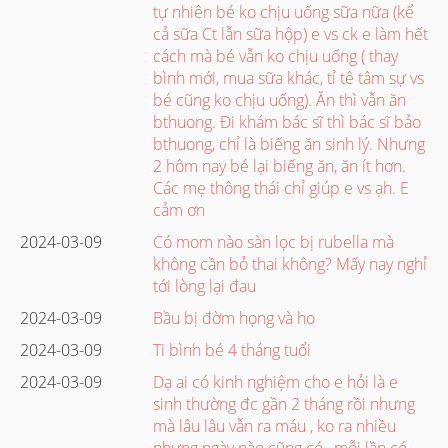
tự nhiên bé ko chịu uống sữa nữa (kể
cả sữa Ct lẫn sữa hộp) e vs ck e làm hết
cách mà bé vẫn ko chịu uống ( thay
bình mới, mua sữa khác, tỉ tê tâm sự vs
bé cũng ko chịu uống). Ăn thì vẫn ăn
bthuong. Đi khám bác sĩ thì bác sĩ bảo
bthuong, chỉ là biếng ăn sinh lý. Nhưng
2 hôm nay bé lại biếng ăn, ăn ít hơn.
Các mẹ thông thái chỉ giúp e vs ạh. E
cảm ơn
2024-03-09
Có mom nào sàn lọc bị rubella mà
không cần bỏ thai không? Mấy nay nghỉ
tới lòng lại đau
2024-03-09
Bầu bị đờm họng và ho
2024-03-09
Ti bình bé 4 tháng tuổi
2024-03-09
Dạ ai có kinh nghiệm cho e hỏi là e
sinh thường đc gần 2 tháng rồi nhưng
mà lâu lâu vẫn ra máu , ko ra nhiều
nhưng ngày nào cũng có , mỗi lần có