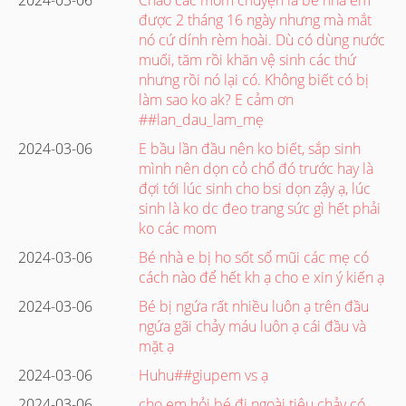
được 2 tháng 16 ngày nhưng mà mắt
nó cứ dính rèm hoài. Dù có dùng nước
muối, tăm rồi khăn vệ sinh các thứ
nhưng rồi nó lại có. Không biết có bị
làm sao ko ak? E cảm ơn
##lan_dau_lam_mẹ
2024-03-06
E bầu lần đầu nên ko biết, sắp sinh
mình nên dọn cỏ chổ đó trước hay là
đợi tới lúc sinh cho bsi dọn zậy ạ, lúc
sinh là ko dc đeo trang sức gì hết phải
ko các mom
2024-03-06
Bé nhà e bị ho sốt sổ mũi các mẹ có
cách nào để hết kh ạ cho e xin ý kiến ạ
2024-03-06
Bé bị ngứa rất nhiều luôn ạ trên đầu
ngứa gãi chảy máu luôn ạ cái đầu và
mặt ạ
2024-03-06
Huhu##giupem vs ạ
2024-03-06
cho em hỏi bé đi ngoài tiêu chảy có