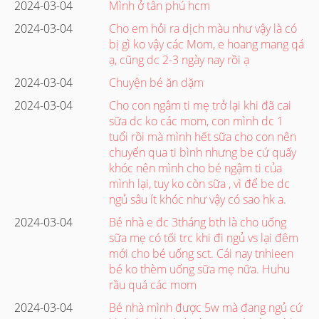
2024-03-04
Mình ở tân phú hcm
2024-03-04
Cho em hỏi ra dịch màu như vậy là có
bị gì ko vậy các Mom, e hoang mang qá
ạ, cũng dc 2-3 ngày nay rồi ạ
2024-03-04
Chuyện bé ăn dặm
2024-03-04
Cho con ngâm ti mẹ trở lại khi đã cai
sữa dc ko các mom, con mình dc 1
tuổi rồi mà mình hết sữa cho con nên
chuyển qua ti bình nhưng be cứ quấy
khóc nên mình cho bé ngậm ti của
mình lại, tuy ko còn sữa , vì để be dc
ngủ sâu ít khóc như vậy có sao hk a.
2024-03-04
Bé nhà e đc 3tháng bth là cho uống
sữa mẹ có tối trc khi đi ngủ vs lại đêm
mới cho bé uống sct. Cái nay tnhieen
bé ko thèm uống sữa mẹ nữa. Huhu
rầu quá các mom
2024-03-04
Bé nhà mình được 5w mà đang ngủ cứ