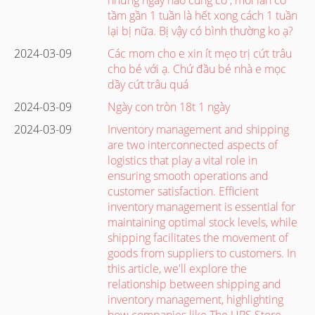
tầm gần 1 tuần là hết xong cách 1 tuần
lại bị nữa. Bị vậy có bình thường ko ạ?
2024-03-09
Các mom cho e xin ít mẹo trị cứt trâu
cho bé với ạ. Chứ đầu bé nhà e mọc
dầy cứt trâu quá
2024-03-09
Ngày con tròn 18t 1 ngày
2024-03-09
Inventory management and shipping
are two interconnected aspects of
logistics that play a vital role in
ensuring smooth operations and
customer satisfaction. Efficient
inventory management is essential for
maintaining optimal stock levels, while
shipping facilitates the movement of
goods from suppliers to customers. In
this article, we'll explore the
relationship between shipping and
inventory management, highlighting
how companies like The UPS Store