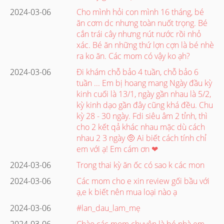
2024-03-06
Cho mình hỏi con mình 16 tháng, bé
ăn cơm dc nhưng toàn nuốt trọng. Bé
cắn trái cây nhưng nút nước rồi nhỏ
xác. Bé ăn những thứ lợn cợn là bé nhè
ra ko ăn. Các mom có vậy ko ạh?
2024-03-06
Đi khám chỗ bảo 4 tuần, chỗ bảo 6
tuần ... Em bị hoang mang Ngày đầu kỳ
kinh cuối là 13/1, ngày gần nhau là 5/2,
kỳ kinh dạo gần đây cũng khá đều. Chu
kỳ 28 - 30 ngày. Fdi siêu âm 2 tỉnh, thì
cho 2 kết qả khác nhau mặc dù cách
nhau 2 3 ngày 🤨 Ai biết cách tính chỉ
em với ạ! Em cám ơn ❤
2024-03-06
Trong thai kỳ ăn ốc có sao k các mon
2024-03-06
Các mom cho e xin review gối bầu với
ạ,e k biết nên mua loại nào ạ
2024-03-06
#lan_dau_lam_mẹ
2024-03-06
Chào các mom chuyện là bé nhà em