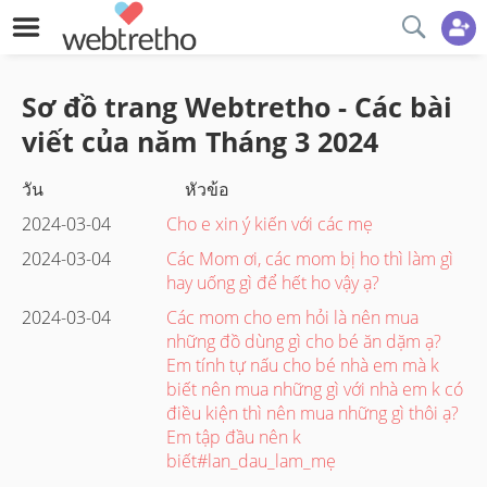
Sơ đồ trang Webtretho - Các bài
viết của năm
Tháng 3
2024
วัน
หัวข้อ
2024-03-04
Cho e xin ý kiến với các mẹ
2024-03-04
Các Mom ơi, các mom bị ho thì làm gì
hay uống gì để hết ho vậy ạ?
2024-03-04
Các mom cho em hỏi là nên mua
những đồ dùng gì cho bé ăn dặm ạ?
Em tính tự nấu cho bé nhà em mà k
biết nên mua những gì với nhà em k có
điều kiện thì nên mua những gì thôi ạ?
Em tập đầu nên k
biết#lan_dau_lam_mẹ