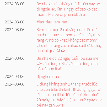
2024-03-06
Bé nhà em 11 tháng mà 1 tuần nay bé
đi ngoài 4-5 lần 1 ngày có sao ko các
mom . Mà bé đi phân bbth ạ
2024-03-06
#lan_dau_lam_mẹ
2024-03-06
Bé mình mọc 2 cái răng cửa trên mà
nó thưa quá các mom ơi. Sau này thay
răng vv nó có khác không các mom?
Chớ nhìn răng cách nhau cả thước thấy
hao tài quá 😂😂
2024-03-06
Bé nhà e dc 22 ngày tuổi , bú sữa mẹ,
vậy cần dùng d3k2 với liều dùng như
nào là hợp lí ạ!
2024-03-06
Bị nghén quá
2024-03-06
E dùng kháng sinh 2 tháng, trước lúc
cho con ti lại thì kinh 🩸 đúng ngày. Từ
lúc cho con ti lại đến lúc có kinh 🩸 đc
20 ngày thì thấy ( chậm kinh 2 ngày ) -->
bé nay gần 6w ạ