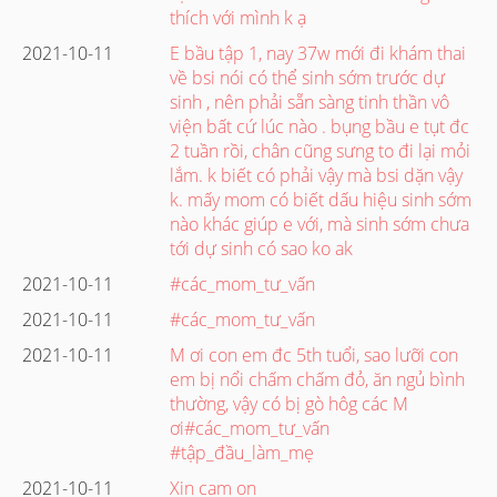
thích với mình k ạ
2021-10-11
E bầu tập 1, nay 37w mới đi khám thai
về bsi nói có thể sinh sớm trước dự
sinh , nên phải sẵn sàng tinh thần vô
viện bất cứ lúc nào . bụng bầu e tụt đc
2 tuần rồi, chân cũng sưng to đi lại mỏi
lắm. k biết có phải vậy mà bsi dặn vậy
k. mấy mom có biết dấu hiệu sinh sớm
nào khác giúp e với, mà sinh sớm chưa
tới dự sinh có sao ko ak
2021-10-11
#các_mom_tư_vấn
2021-10-11
#các_mom_tư_vấn
2021-10-11
M ơi con em đc 5th tuổi, sao lưỡi con
em bị nổi chấm chấm đỏ, ăn ngủ bình
thường, vậy có bị gò hôg các M
ơi#các_mom_tư_vấn
#tập_đầu_làm_mẹ
2021-10-11
Xin cam on