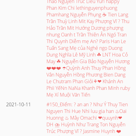
Thảo Nguyễn Trúc Lieu Yuri happy
Phan Kim Chi lethinguyenphuong
Phamhang Nguyễn Phụng ☕ Tien Lang
Trần Thuỳ Linh Mit Kay Phượng Vĩ ? Thu
Hảo Trần Mit Hướng Dương phượng
nhung Oanh t Trần Thiên Ân Ngó Tran
Thi Quynh Diễm mẹ An? Paris Han Le
Tuấn Sang Mẹ của Nghé ngọ Duong
Dung Nghĩa Lê Mỹ Linh ☘ LNT Hoa Cỏ
May ☘ Nguyễn Gia Bảo Nguyễn Hương
❤️❤️❤️ ☂️Quỳnh Anh Thuy Phan Hồng
Vân Nguyễn Hồng Phương Bien Dang
Le Chutram Phan Giỏi⚘❤ Khánh An
Phii YếNn NaNa Khanh Phan Minh ruby
Mẹ Xí Muội Văn Tiến
2021-10-11
#150_Điểm: ? an an ? Như Ý Thuy Tien
Nguyen Thi Hue Nhi luu gia han ♨Oai
Huonng ♨ Mây Omachi ❤quuynh❤
DH ⛈ Huỳnh Như Trang Ton Nguyễn
Trúc Phượng Vĩ ? Jasmine Huynh ❤️