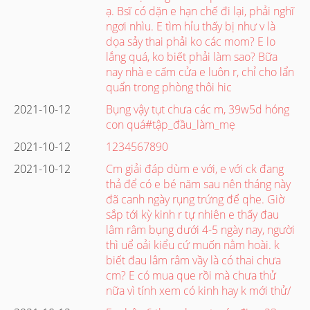
ạ. Bsĩ có dặn e hạn chế đi lại, phải nghĩ
ngơi nhìu. E tìm hỉu thấy bị như v là
dọa sảy thai phải ko các mom? E lo
lắng quá, ko biết phải làm sao? Bữa
nay nhà e cấm cửa e luôn r, chỉ cho lẩn
quẩn trong phòng thôi hic
2021-10-12
Bụng vậy tụt chưa các m, 39w5d hóng
con quá#tập_đầu_làm_mẹ
2021-10-12
1234567890
2021-10-12
Cm giải đáp dùm e với, e với ck đang
thả để có e bé năm sau nên tháng này
đã canh ngày rụng trứng để qhe. Giờ
sắp tới kỳ kinh r tự nhiên e thấy đau
lâm râm bụng dưới 4-5 ngày nay, người
thì uể oải kiểu cứ muốn nằm hoài. k
biết đau lâm râm vầy là có thai chưa
cm? E có mua que rồi mà chưa thử
nữa vì tính xem có kinh hay k mới thử/