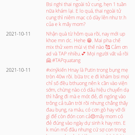
Bsi nghi thai ngoài tử cung, hẹn 1 tuần
nữa khám lại. E lo quá, thai ngoài tử
cung thì niêm mạc có dày lên như tr.h
của e k mấy mom?
2021-10-11
Nhận quà từ hôm qua rồi, nay mới up
khoe mn dc. Hehe 😁. Mai pha chế
mix thử xem mùi vị thế nào 🥰 Cảm ơn
ad và TAP nhiều.💕 Mọi người vất vả rồi
🤗 #TAPquatang
2021-10-11
#xinýkiến Hnay là Putin trong bụng mẹ
tròn 40w rồi. bữa trc e đi khám bsi mọi
chỉ số đều bthuong nên k cần vào viện
sớm, chừng nào có dấu hiệu chuyển dạ
thì hẵng đi mà e mót đẻ, đi ngóng vào
trông cả tuần trời rồi nhưng chẳng thấy
đau bụng, ra máu, có cơn gò hay vỡ ối
gì để còn đón con cả😔mấy mom có
đẻ đúng vào ngày dự sinh k hay ntn. E
k mún mổ đâu nhưng cứ sợ con trong