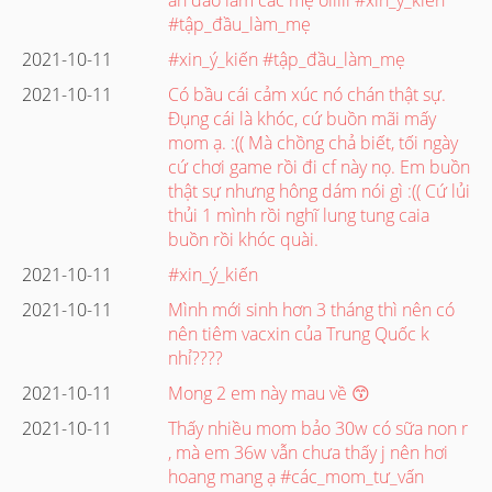
#tập_đầu_làm_mẹ
2021-10-11
#xin_ý_kiến #tập_đầu_làm_mẹ
2021-10-11
Có bầu cái cảm xúc nó chán thật sự.
Đụng cái là khóc, cứ buồn mãi mấy
mom ạ. :(( Mà chồng chả biết, tối ngày
cứ chơi game rồi đi cf này nọ. Em buồn
thật sự nhưng hông dám nói gì :(( Cứ lủi
thủi 1 mình rồi nghĩ lung tung caia
buồn rồi khóc quài.
2021-10-11
#xin_ý_kiến
2021-10-11
Mình mới sinh hơn 3 tháng thì nên có
nên tiêm vacxin của Trung Quốc k
nhỉ????
2021-10-11
Mong 2 em này mau về 😙
2021-10-11
Thấy nhiều mom bảo 30w có sữa non r
, mà em 36w vẫn chưa thấy j nên hơi
hoang mang ạ #các_mom_tư_vấn