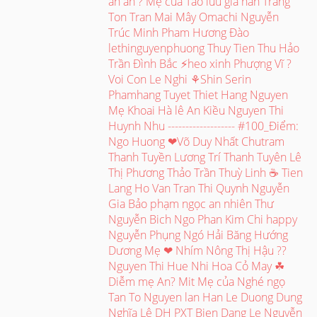
an an ? Mẹ của Táo luu gia han Trang
Ton Tran Mai Mây Omachi Nguyễn
Trúc Minh Pham Hương Đào
lethinguyenphuong Thuy Tien Thu Hảo
Trần Đình Bắc ⚡heo xinh Phượng Vĩ ?
Voi Con Le Nghi ⚘Shin Serin
Phamhang Tuyet Thiet Hang Nguyen
Mẹ Khoai Hà lê An Kiều Nguyen Thi
Huynh Nhu ------------------- #100_Điểm:
Ngo Huong ❤Võ Duy Nhất Chutram
Thanh Tuyền Lương Trí Thanh Tuyên Lê
Thị Phương Thảo Trần Thuỳ Linh ☕ Tien
Lang Ho Van Tran Thi Quynh Nguyễn
Gia Bảo phạm ngọc an nhiên Thư
Nguyễn Bich Ngo Phan Kim Chi happy
Nguyễn Phụng Ngó Hải Băng Hướng
Dương Mẹ ❤ Nhím Nông Thị Hậu ??
Nguyen Thi Hue Nhi Hoa Cỏ May ☘
Diễm mẹ An? Mit Mẹ của Nghé ngọ
Tan To Nguyen lan Han Le Duong Dung
Nghĩa Lê DH PXT Bien Dang Le Nguyễn