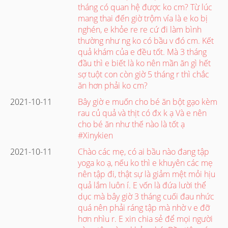
tháng có quan hệ được ko cm? Từ lúc
mang thai đến giờ trộm vía là e ko bị
nghén, e khỏe re re cứ đi làm bình
thường như ng ko có bầu v đó cm. Kết
quả khám của e đều tốt. Mà 3 tháng
đầu thì e biết là ko nên mần ăn gì hết
sợ tuột con còn giờ 5 tháng r thì chắc
ăn hơn phải ko cm?
2021-10-11
Bây giờ e muốn cho bé ăn bột gạo kèm
rau củ quả và thịt có đx k ạ Và e nên
cho bé ăn như thế nào là tốt ạ
#Xinykien
2021-10-11
Chào các mẹ, có ai bầu nào đang tập
yoga ko ạ, nếu ko thì e khuyên các mẹ
nên tập đi, thật sự là giảm mệt mỏi hịu
quả lắm luôn í. E vốn là đứa lười thể
dục mà bây giờ 3 tháng cuối đau nhức
quá nên phải ráng tập mà nhờ v e đỡ
hơn nhìu r. E xin chia sẻ để mọi người