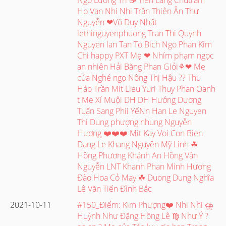
Ho Van Nhi Nhi Trần Thiên Ân Thư
Nguyễn ❤Võ Duy Nhất
lethinguyenphuong Tran Thi Quynh
Nguyen lan Tan To Bich Ngo Phan Kim
Chi happy PXT Mẹ ❤ Nhím phạm ngọc
an nhiên Hải Băng Phan Giỏi⚘❤ Mẹ
của Nghé ngọ Nông Thị Hậu ?? Thu
Hảo Trần Mit Lieu Yuri Thuy Phan Oanh
t Mẹ Xí Muội DH DH Hướng Dương
Tuấn Sang Phii YếNn Han Le Nguyen
Thi Dung phượng nhung Nguyễn
Hương ❤️❤️❤️ Mit Kay Voi Con Bien
Dang Le Khang Nguyên Mỹ Linh ☘
Hồng Phương Khánh An Hồng Vân
Nguyễn LNT Khanh Phan Minh Hương
Đào Hoa Cỏ May ☘ Duong Dung Nghĩa
Lê Văn Tiến Đình Bắc
2021-10-11
#150_Điểm: Kim Phượng❤️ Nhi Nhi ⛈
Huỳnh Như Đặng Hồng Lê ♍ Như Ý ?