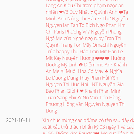
Lang An Kiều Chutram phạm ngọc an
nhiên ❤Võ Duy Nhất ☂️Quỳnh Anh ❤️Tạ
Minh Anh Nông Thị Hậu ?? Thư Nguyễn
Nguyen lan Tan To Bich Ngo Phan Kim
Chi Paris Phượng Vĩ ? Nguyễn Phụng
Ngó Mẹ của Nghé ngọ ruby Tran Thi
Quynh Trang Ton Mây Omachi Nguyễn
Trúc happy Thu Hảo Trần Mit Han Le
Mit Kay Nguyễn Hương ❤️❤️❤️ Hướng
Dương Mỹ Linh ☘ Diễm mẹ An? Khánh
An Mẹ Xí Muội Hoa Cỏ May ☘ Nghĩa
Lê Duong Dung Thuy Phan Hải Yến
Nguyen Thi Hue Nhi LNT Nguyễn Gia
Bảo Phan Giỏi⚘❤ Khanh Phan Minh
Tuấn Sang Phii YếNn Văn Tiến Hồng
Phương Hồng Vân Nguyễn Nguyen Thi
Dung
2021-10-11
Xin chúc mừng các bố/mẹ có tên sau đây đ
xuất xắc thử thách bí ẩn kỳ 03 ngày 1 và các
#150_Điểm: Kim Phượng❤️ Mẹ của Táo Ngu