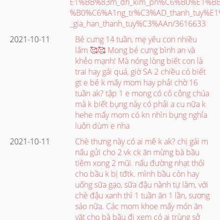
E1%BB%83m_dh_kim_ph%C6%B0%E1%BB
%B0%C6%A1ng_tr%C3%AD_thanh_tuy%E1
_gia_han_thanh_tuy%C3%AAn/3616633
2021-10-11
Bé cưng 14 tuần, mẹ yêu con nhiều
lắm 🥰🥰 Mong bé cưng bình an và
khẻo mạnh! Mà nóng lòng biết con là
trai hay gái quá, giờ SA 2 chiều có biết
gt e bé k mấy mom hay phải chờ 16
tuần ak? tập 1 e mong có cô công chúa
mà k biết bụng này có phải a cu nữa k
hehe mấy mom có kn nhìn bụng nghía
luôn dùm e nha
2021-10-11
Chè thưng này có ai mê k ak? chị gái m
nấu gửi cho 2 vk ck ăn mừng bà bầu
tiêm xong 2 mũi. nấu đường nhạt thôi
cho bầu k bị tđtk. mình bầu còn hay
uống sữa gạo, sữa đậu nành tự làm, với
chè đậu xanh thì 1 tuần ăn 1 lần, sương
sáo nữa. Các mom khoe mấy món ăn
vặt cho bà bầu đi xem có ai trùng sở