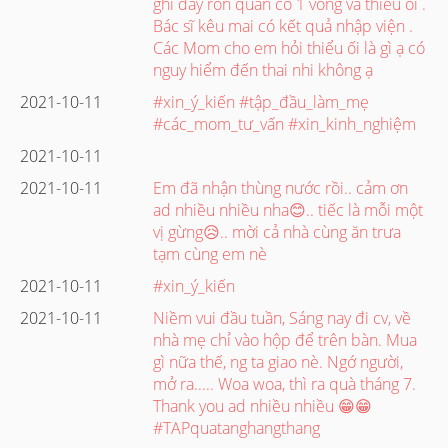
ghi dây rốn quấn cổ 1 vòng và thiểu ối .
Bác sĩ kêu mai có kết quả nhập viện .
Các Mom cho em hỏi thiểu ối là gì ạ có
nguy hiểm đến thai nhi không ạ
2021-10-11
#xin_ý_kiến #tập_đầu_làm_mẹ
#các_mom_tư_vấn #xin_kinh_nghiệm
2021-10-11
2021-10-11
Em đã nhận thùng nước rồi.. cảm ơn
ad nhiều nhiều nha😊.. tiếc là mỗi một
vị gừng😥.. mời cả nhà cùng ăn trưa
tạm cùng em nè
2021-10-11
#xin_ý_kiến
2021-10-11
Niềm vui đầu tuần, Sáng nay đi cv, về
nhà mẹ chỉ vào hộp để trên bàn. Mua
gì nữa thế, ng ta giao nè. Ngớ người,
mở ra..... Woa woa, thì ra quà tháng 7.
Thank you ad nhiều nhiều 😁😁
#TAPquatanghangthang