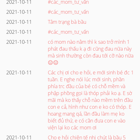
2021-10-11
#các_mom_tư_vấn
2021-10-11
#các_mom_tư_vấn
2021-10-11
Tâm trạng bà bầu
2021-10-11
#các_mom_tư_vấn
2021-10-11
có mom nào nằm thì k sao trở mình 1
phát đau thấu k ạ đi cũng đau nữa này
mà sinh thường còn đau tới cỡ nào nữa
😑😑
2021-10-11
Các chị ơi cho e hỏi, e mới sinh bé đc 1
tuần. E nghe nói lúc mới sinh, phần
phía trc đầu của bé có chỗ mềm và
phập phồng gọi là thóp phải ko ạ. E sờ
mãi mà ko thấy chỗ nào mềm trên đầu
con e cả, hình như con e ko có thóp. E
hoang mang qá, lần đầu làm mẹ ko
biết đủ thứ, e có cần đưa con e vào
viện lại ko các mom ơi
2021-10-11
Cho e hỏi chiện tế nhị chút là bầu 5