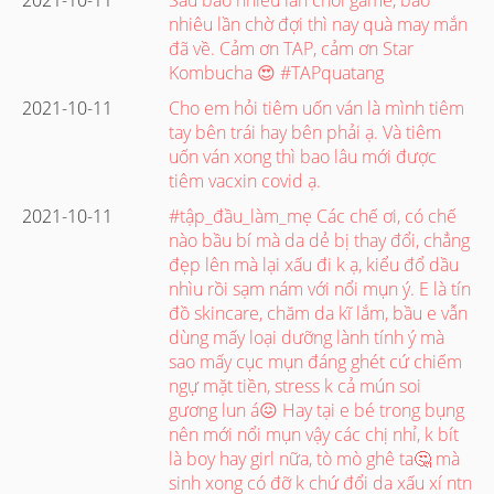
nhiêu lần chờ đợi thì nay quà may mắn
đã về. Cảm ơn TAP, cảm ơn Star
Kombucha 😍 #TAPquatang
2021-10-11
Cho em hỏi tiêm uốn ván là mình tiêm
tay bên trái hay bên phải ạ. Và tiêm
uốn ván xong thì bao lâu mới được
tiêm vacxin covid ạ.
2021-10-11
#tập_đầu_làm_mẹ Các chế ơi, có chế
nào bầu bí mà da dẻ bị thay đổi, chẳng
đẹp lên mà lại xấu đi k ạ, kiểu đổ dầu
nhìu rồi sạm nám với nổi mụn ý. E là tín
đồ skincare, chăm da kĩ lắm, bầu e vẫn
dùng mấy loại dưỡng lành tính ý mà
sao mấy cục mụn đáng ghét cứ chiếm
ngự mặt tiền, stress k cả mún soi
gương lun á😖 Hay tại e bé trong bụng
nên mới nổi mụn vậy các chị nhỉ, k bít
là boy hay girl nữa, tò mò ghê ta🤔 mà
sinh xong có đỡ k chứ đổi da xấu xí ntn