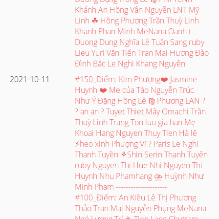
Khánh An Hồng Vân Nguyễn LNT Mỹ
Linh ☘ Hồng Phương Trần Thuỳ Linh
Khanh Phan Minh MẹNana Oanh t
Duong Dung Nghĩa Lê Tuấn Sang ruby
Lieu Yuri Văn Tiến Tran Mai Hương Đào
Đình Bắc Le Nghi Khang Nguyên
2021-10-11
#150_Điểm: Kim Phượng❤️ Jasmine
Huynh ❤️ Mẹ của Táo Nguyễn Trúc
Như Ý Đặng Hồng Lê ♍ Phương LAN ?
? an an ? Tuyet Thiet Mây Omachi Trần
Thuỳ Linh Trang Ton luu gia han Mẹ
Khoai Hang Nguyen Thuy Tien Hà lê
⚡heo xinh Phượng Vĩ ? Paris Le Nghi
Thanh Tuyền ⚘Shin Serin Thanh Tuyên
ruby Nguyen Thi Hue Nhi Nguyen Thi
Huynh Nhu Phamhang ⛈ Huỳnh Như
Minh Pham ---------------------
#100_Điểm: An Kiều Lê Thị Phương
Thảo Tran Mai Nguyễn Phụng MẹNana
Ngó Lương Trí ☕ Tien Lang Chutram