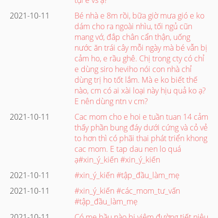
2021-10-11
Bé nhà e 8m rồi, bữa giờ mưa gió e ko
dám cho ra ngoài nhìu, tối ngủ cũn
mang vớ, đắp chân cẩn thận, uống
nước ăn trái cây mỗi ngày mà bé vẫn bị
cảm ho, e rầu ghê. Chị trong cty có chỉ
e dùng siro heviho nói con nhà chỉ
dùng trị ho tốt lắm. Mà e ko biết thế
nào, cm có ai xài loại này hịu quả ko ạ?
E nên dùng ntn v cm?
2021-10-11
Cac mom cho e hoi e tuần tuan 14 cảm
thấy phần bung đáy dưới cứng và cỏ vẻ
to hơn thì có phãi thai phát triển khong
cac mom. E tap dau nen lo quá
ạ#xin_ý_kiến #xin_ý_kiến
2021-10-11
#xin_ý_kiến #tập_đầu_làm_mẹ
2021-10-11
#xin_ý_kiến #các_mom_tư_vấn
#tập_đầu_làm_mẹ
2021-10-11
Có mẹ bầu nào bị viêm đường tiết niệu