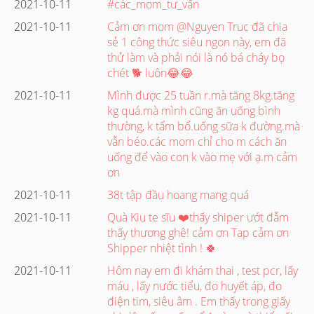
2021-10-11
#các_mom_tư_vấn
2021-10-11
Cảm ơn mom @Nguyen Truc đã chia
sẻ 1 công thức siêu ngon này, em đã
thử làm và phải nói là nó bá cháy bọ
chét 🐕 luôn😂😂
2021-10-11
Mình được 25 tuần r.mà tăng 8kg.tăng
kg quá.mà mình cũng ăn uống bình
thường, k tẩm bổ.uống sữa k đường.mà
vẫn béo.các mom chỉ cho m cách ăn
uống để vào con k vào mẹ với ạ.m cảm
ơn
2021-10-11
38t tập đầu hoang mang quá
2021-10-11
Quà Kiu te sĩu ❤️thấy shiper ướt đẫm
thấy thương ghê! cảm ơn Tap cảm ơn
Shipper nhiệt tình ! 🍀
2021-10-11
Hôm nay em đi khám thai , test pcr, lấy
máu , lấy nước tiểu, đo huyết áp, đo
điện tim, siêu âm . Em thấy trong giấy