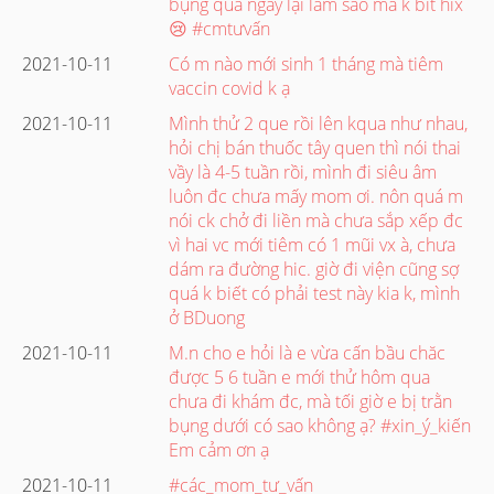
bụng quá ngày lại làm sao mà k bít hix
😢 #cmtưvấn
2021-10-11
Có m nào mới sinh 1 tháng mà tiêm
vaccin covid k ạ
2021-10-11
Mình thử 2 que rồi lên kqua như nhau,
hỏi chị bán thuốc tây quen thì nói thai
vầy là 4-5 tuần rồi, mình đi siêu âm
luôn đc chưa mấy mom ơi. nôn quá m
nói ck chở đi liền mà chưa sắp xếp đc
vì hai vc mới tiêm có 1 mũi vx à, chưa
dám ra đường hic. giờ đi viện cũng sợ
quá k biết có phải test này kia k, mình
ở BDuong
2021-10-11
M.n cho e hỏi là e vừa cấn bầu chăc
được 5 6 tuần e mới thử hôm qua
chưa đi khám đc, mà tối giờ e bị trằn
bụng dưới có sao không ạ? #xin_ý_kiến
Em cảm ơn ạ
2021-10-11
#các_mom_tư_vấn