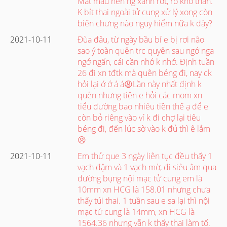
Mất máu nên ng xanh rớt, rõ khổ thân.
K bít thai ngoài tử cung xử lý xong còn
biến chưng nào nguy hiểm nữa k đây?
2021-10-11
Đùa đâu, từ ngày bầu bí e bị rơi não
sao ý toàn quên trc quyên sau ngớ nga
ngớ ngẩn, cái cần nhớ k nhớ. Định tuần
26 đi xn tđtk mà quên béng đi, nay ck
hỏi lại ớ ớ á á😩Lần này nhất định k
quên nhưng tiện e hỏi các mom xn
tiểu đường bao nhiêu tiền thế ạ để e
còn bỏ riêng vào ví k đi chợ lại tiêu
béng đi, đến lúc sờ vào k đủ thì ê lắm
😣
2021-10-11
Em thử que 3 ngày liên tục đều thấy 1
vạch đậm và 1 vạch mờ, đi siêu âm qua
đường bụng nội mạc tử cung em là
10mm xn HCG là 158.01 nhưng chưa
thấy túi thai. 1 tuần sau e sa lại thì nội
mạc tử cung là 14mm, xn HCG là
1564.36 nhưng vẫn k thấy thai làm tổ.