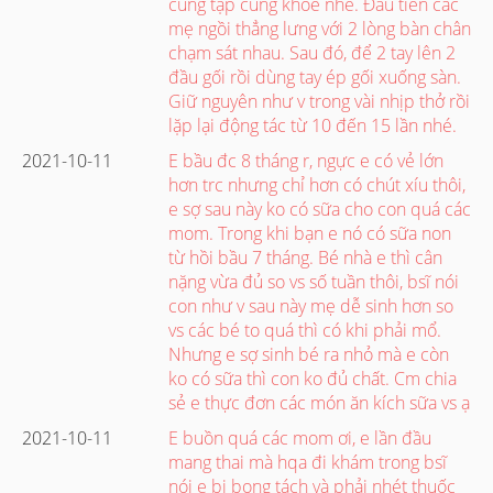
cùng tập cùng khỏe nhé. Đầu tiên các
mẹ ngồi thẳng lưng với 2 lòng bàn chân
chạm sát nhau. Sau đó, để 2 tay lên 2
đầu gối rồi dùng tay ép gối xuống sàn.
Giữ nguyên như v trong vài nhịp thở rồi
lặp lại động tác từ 10 đến 15 lần nhé.
2021-10-11
E bầu đc 8 tháng r, ngực e có vẻ lớn
hơn trc nhưng chỉ hơn có chút xíu thôi,
e sợ sau này ko có sữa cho con quá các
mom. Trong khi bạn e nó có sữa non
từ hồi bầu 7 tháng. Bé nhà e thì cân
nặng vừa đủ so vs số tuần thôi, bsĩ nói
con như v sau này mẹ dễ sinh hơn so
vs các bé to quá thì có khi phải mổ.
Nhưng e sợ sinh bé ra nhỏ mà e còn
ko có sữa thì con ko đủ chất. Cm chia
sẻ e thực đơn các món ăn kích sữa vs ạ
2021-10-11
E buồn quá các mom ơi, e lần đầu
mang thai mà hqa đi khám trong bsĩ
nói e bị bong tách và phải nhét thuốc