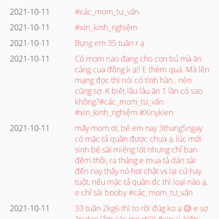
2021-10-11
#các_mom_tư_vấn
2021-10-11
#xin_kinh_nghiệm
2021-10-11
Bụng em 35 tuần r ạ
2021-10-11
Có mom nào đang cho con bú mà ăn
càng cua đồng k ạ!! E thèm quá. Mà lên
mạng đọc thì nói có tính hàn.. nên
cũng sợ. K biết lâu lâu ăn 1 lần có sao
không?#các_mom_tư_vấn
#xin_kinh_nghiệm #Xinykien
2021-10-11
mấy mom ơi, bé em nay 3thang5ngay
có mặc tả quần được chưa ạ, lúc mới
sinh bé sài miếng lót nhưng chỉ ban
đêm thôi, ra tháng e mua tả dán sài
đến nay thấy nó hơi chật vs lại cứ hay
tuột, nếu mặc tả quần đc thì loại nào ạ,
e chỉ sài booby #các_mom_tư_vấn
2021-10-11
33 tuần 2kg6 thì to rồi đúg ko ạ 😥 e sợ
ăn dao lắm các mẹ ơiiiii #xin_ý_kiến