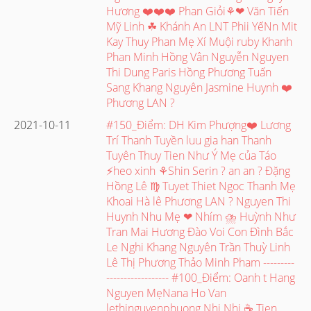
Hương ❤️❤️❤️ Phan Giỏi⚘❤ Văn Tiến
Mỹ Linh ☘ Khánh An LNT Phii YếNn Mit
Kay Thuy Phan Mẹ Xí Muội ruby Khanh
Phan Minh Hồng Vân Nguyễn Nguyen
Thi Dung Paris Hồng Phương Tuấn
Sang Khang Nguyên Jasmine Huynh ❤️
Phương LAN ?
2021-10-11
#150_Điểm: DH Kim Phượng❤️ Lương
Trí Thanh Tuyền luu gia han Thanh
Tuyên Thuy Tien Như Ý Mẹ của Táo
⚡heo xinh ⚘Shin Serin ? an an ? Đặng
Hồng Lê ♍ Tuyet Thiet Ngoc Thanh Mẹ
Khoai Hà lê Phương LAN ? Nguyen Thi
Huynh Nhu Mẹ ❤ Nhím ⛈ Huỳnh Như
Tran Mai Hương Đào Voi Con Đình Bắc
Le Nghi Khang Nguyên Trần Thuỳ Linh
Lê Thị Phương Thảo Minh Pham ---------
------------------ #100_Điểm: Oanh t Hang
Nguyen MẹNana Ho Van
lethinguyenphuong Nhi Nhi ☕ Tien