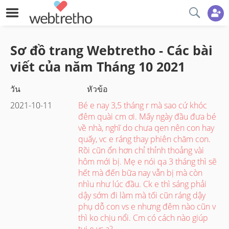
Sơ đồ trang Webtretho - Các bài
viết của năm
Tháng 10
2021
วัน
หัวข้อ
2021-10-11
Bé e nay 3,5 tháng r mà sao cứ khóc
đêm quài cm ơi. Mấy ngày đầu đưa bé
về nhà, nghĩ do chưa qen nên con hay
quấy, vc e ráng thay phiên chăm con.
Rồi cũn ổn hơn chỉ thỉnh thoảng vài
hôm mới bị. Mẹ e nói qa 3 tháng thì sẽ
hết mà đến bữa nay vẫn bị mà còn
nhìu như lúc đầu. Ck e thì sáng phải
dậy sớm đi làm mà tối cũn ráng dậy
phụ dỗ con vs e nhưng đêm nào cũn v
thì ko chịu nổi. Cm có cách nào giúp
tụi e vs ạ?