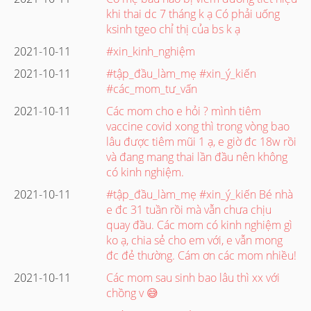
khi thai dc 7 tháng k ạ Có phải uống
ksinh tgeo chỉ thị của bs k ạ
2021-10-11
#xin_kinh_nghiệm
2021-10-11
#tập_đầu_làm_mẹ #xin_ý_kiến
#các_mom_tư_vấn
2021-10-11
Các mom cho e hỏi ? mình tiêm
vaccine covid xong thì trong vòng bao
lâu được tiêm mũi 1 ạ, e giờ đc 18w rồi
và đang mang thai lần đầu nên không
có kinh nghiệm.
2021-10-11
#tập_đầu_làm_mẹ #xin_ý_kiến Bé nhà
e đc 31 tuần rồi mà vẫn chưa chịu
quay đầu. Các mom có kinh nghiệm gì
ko ạ, chia sẻ cho em với, e vẫn mong
đc đẻ thường. Cám ơn các mom nhiều!
2021-10-11
Các mom sau sinh bao lâu thì xx với
chồng v 😅