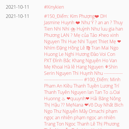
2021-10-11
#Xinykien
2021-10-11
#150_Điểm: Kim Phượng❤️ DH
Jasmine Huynh ❤️ Như Ý ? an an ? Thuy
Tien Nhi Nhi ⛈ Huỳnh Như luu gia han
Phương LAN ? Mẹ của Táo ⚡heo xinh
Nguyen Thi Hue Nhi Tuyet Thiet Mẹ ❤
Nhím Đặng Hồng Lê ♍ Tran Mai Ngo
Huong Le Nghi Hương Đào Voi Con
PXT Đình Bắc Khang Nguyên Ho Van
Mẹ Khoai Hà lê Hang Nguyen ⚘Shin
Serin Nguyen Thi Huynh Nhu -------------
--------------------------- #100_Điểm: Minh
Pham An Kiều Thanh Tuyền Lương Trí
Thanh Tuyên Nguyen lan Tan To ♨Oai
Huonng ♨ ❤quuynh❤ Hải Băng Nông
Thị Hậu ?? MẹNana ❤Võ Duy Nhất Bich
Ngo Thư Nguyễn Mây Omachi phạm
ngọc an nhiên phạm ngọc an nhiên
Trang Ton Ngoc Thanh Lê Thị Phương