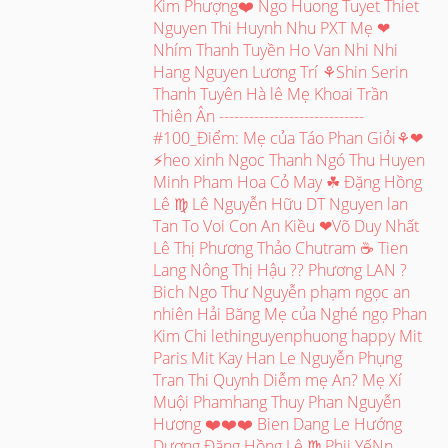
Kim Phượng❤️ Ngo Huong Tuyet Thiet
Nguyen Thi Huynh Nhu PXT Mẹ ❤
Nhím Thanh Tuyền Ho Van Nhi Nhi
Hang Nguyen Lương Trí ⚘Shin Serin
Thanh Tuyên Hà lê Mẹ Khoai Trần
Thiên Ân -----------------------------
#100_Điểm: Mẹ của Táo Phan Giỏi⚘❤
⚡heo xinh Ngoc Thanh Ngó Thu Huyen
Minh Pham Hoa Cỏ May ☘ Đặng Hồng
Lê ♍ Lê Nguyễn Hữu DT Nguyen lan
Tan To Voi Con An Kiều ❤Võ Duy Nhất
Lê Thị Phương Thảo Chutram ☕ Tien
Lang Nông Thị Hậu ?? Phương LAN ?
Bich Ngo Thư Nguyễn phạm ngọc an
nhiên Hải Băng Mẹ của Nghé ngọ Phan
Kim Chi lethinguyenphuong happy Mit
Paris Mit Kay Han Le Nguyễn Phụng
Tran Thi Quynh Diễm mẹ An? Mẹ Xí
Muội Phamhang Thuy Phan Nguyễn
Hương ❤️❤️❤️ Bien Dang Le Hướng
Dương Đặng Hồng Lê ♍ Phii YếNn