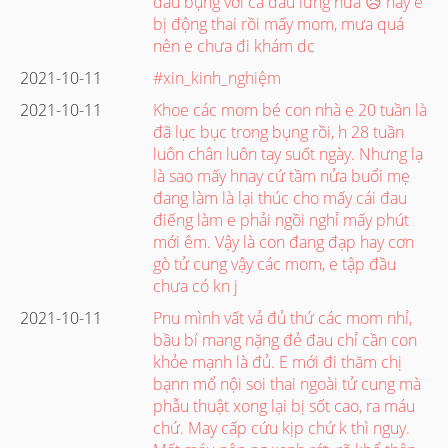
đau bụng với cả đau lưng nữa 😥 hay e
bị động thai rồi mấy mom, mưa quá
nên e chưa đi khám dc
2021-10-11
#xin_kinh_nghiệm
2021-10-11
Khoe các mom bé con nhà e 20 tuần là
đã lục bục trong bụng rồi, h 28 tuần
luôn chân luôn tay suốt ngày. Nhưng lạ
là sao mấy hnay cứ tầm nửa buổi mẹ
đang làm là lại thúc cho mấy cái đau
điếng làm e phải ngồi nghỉ mấy phút
mới êm. Vậy là con đang đạp hay cơn
gò tử cung vậy các mom, e tập đầu
chưa có kn j
2021-10-11
Pnu mình vất vả đủ thứ các mom nhỉ,
bầu bí mang nặng đẻ đau chỉ cần con
khỏe mạnh là đủ. E mới đi thăm chị
bạnn mổ nội soi thai ngoài tử cung mà
phẫu thuật xong lại bị sốt cao, ra máu
chứ. May cấp cứu kịp chứ k thì nguy.