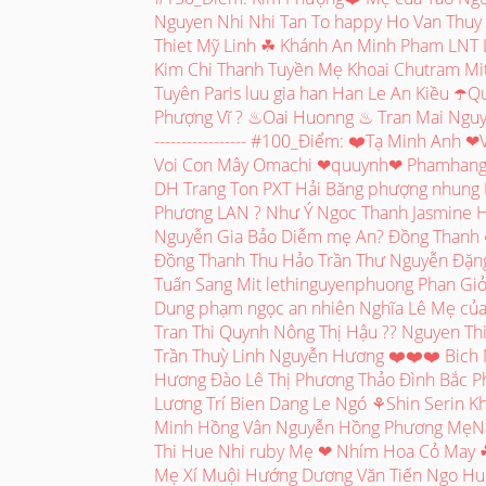
Nguyen Nhi Nhi Tan To happy Ho Van Thuy 
Thiet Mỹ Linh ☘ Khánh An Minh Pham LNT L
Kim Chi Thanh Tuyền Mẹ Khoai Chutram Mi
Tuyên Paris luu gia han Han Le An Kiều ☂️
Phượng Vĩ ? ♨Oai Huonng ♨ Tran Mai Nguyễn
----------------- #100_Điểm: ❤️Tạ Minh Anh 
Voi Con Mây Omachi ❤quuynh❤ Phamhang 
DH Trang Ton PXT Hải Băng phượng nhung
Phương LAN ? Như Ý Ngoc Thanh Jasmine 
Nguyễn Gia Bảo Diễm mẹ An? Đồng Than
Đồng Thanh Thu Hảo Trần Thư Nguyễn Đặn
Tuấn Sang Mit lethinguyenphuong Phan G
Dung phạm ngọc an nhiên Nghĩa Lê Mẹ củ
Tran Thi Quynh Nông Thị Hậu ?? Nguyen T
Trần Thuỳ Linh Nguyễn Hương ❤️❤️❤️ Bich
Hương Đào Lê Thị Phương Thảo Đình Bắc P
Lương Trí Bien Dang Le Ngó ⚘Shin Serin K
Minh Hồng Vân Nguyễn Hồng Phương MẹN
Thi Hue Nhi ruby Mẹ ❤ Nhím Hoa Cỏ May 
Mẹ Xí Muội Hướng Dương Văn Tiến Ngo Huo