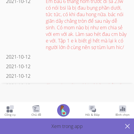
2021-10-12
Em bâu 6 thang hom trước đi sa 23w
có nói bsi là bị đau bụng phần dưới,
tức tức, có khi đau hong nữa. bác nói
giãn dây chằng tròn để sau này dễ
sinh. Có mom nào bị như em chia sẻ
với em với ak. Làm sao hét đau cm bày
e với. Tập 1 e k biết gì hết mà lại k có
người lớn ở cùng nên sợ tùm lum hic/
2021-10-12
2021-10-12
2021-10-12
2021-10-12
Ck e nghe nói trc khi có bầu phải uống
a xít fo lic nên hỏi đâu mua về 1 hộp
vầy cho e. ổng chụp hình gửi lúc mới
vừa mua xong ở nhà thuốc tây ngoài
đường luôn :))) mà e buồn cười quá,
Công cụ
Chủ đề
Hỏi & Đáp
Bình chọn
nói phải đi khám xem như nào bsi mới
kê cho uống chứ ai tự động mua vầy
Xem trong app
bao giờ Sẵn cm tư vấn dùm e ăn uống