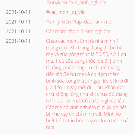
#Xinykien #xin_kinh_nghiệm
2021-10-11
#các_mom_tư_vấn
2021-10-11
#xin_ý_kiến #tập_đầu_làm_mẹ
2021-10-11
Các mom cho e ít kinh nghiệm
2021-10-11
Chào các mom. Em bé nhà mình 1
tháng rưỡi. Khi trong tháng thì bú bú
mẹ và sữa công thức là 50-50, cứ 1 cử
mẹ, 1 cử sữa cong thức, bé đi ị bình
thường, phân lỏng. Từ khi đủ tháng
đến giờ Bé bú mẹ và có dặm thêm 1
bình sữa công thức / ngày. Bé bị khó đi
ị, 2 đến 3 ngày mới đi 1 lần. Phân đặc
chứ không lỏng như khi chưa đủ tháng.
Nhìn bé rặn mặt đỏ au tội nghiệp lắm.
Các mẹ có kinh nghiệm gì giúp bé hết
bị như vậy thì chỉ mình với. Mình ko
biết bé bị táo bón hay rối loạn tiêu hoá
nữa.