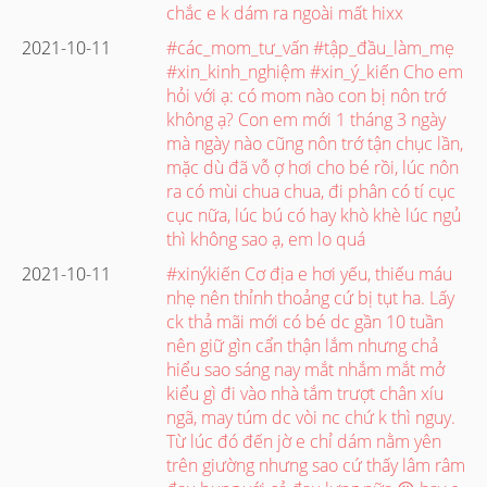
chắc e k dám ra ngoài mất hixx
2021-10-11
#các_mom_tư_vấn #tập_đầu_làm_mẹ
#xin_kinh_nghiệm #xin_ý_kiến Cho em
hỏi với ạ: có mom nào con bị nôn trớ
không ạ? Con em mới 1 tháng 3 ngày
mà ngày nào cũng nôn trớ tận chục lần,
mặc dù đã vỗ ợ hơi cho bé rồi, lúc nôn
ra có mùi chua chua, đi phân có tí cục
cục nữa, lúc bú có hay khò khè lúc ngủ
thì không sao ạ, em lo quá
2021-10-11
#xinýkiến Cơ địa e hơi yếu, thiếu máu
nhẹ nên thỉnh thoảng cứ bị tụt ha. Lấy
ck thả mãi mới có bé dc gần 10 tuần
nên giữ gìn cẩn thận lắm nhưng chả
hiểu sao sáng nay mắt nhắm mắt mở
kiểu gì đi vào nhà tắm trượt chân xíu
ngã, may túm dc vòi nc chứ k thì nguy.
Từ lúc đó đến jờ e chỉ dám nằm yên
trên giường nhưng sao cứ thấy lâm râm