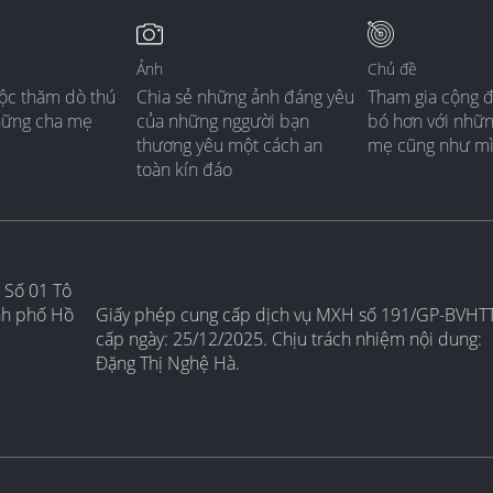
Ảnh
Chủ đề
ộc thăm dò thú
Chia sẻ những ảnh đáng yêu
Tham gia cộng 
hững cha mẹ
của những nggười bạn
bó hơn với nhữ
thương yêu một cách an
mẹ cũng như m
toàn kín đáo
 Số 01 Tô
nh phố Hồ
Giấy phép cung cấp dịch vụ MXH số 191/GP-BVHT
cấp ngày: 25/12/2025. Chịu trách nhiệm nội dung:
Đặng Thị Nghệ Hà.