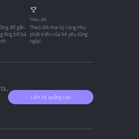
Theo dõi
đồng để gắn
Theo dõi thai kỳ cũng như
ng ông bố bà
phát triển của bé yêu từng
ình
ngày!
TDL,
Liên hệ quảng cáo