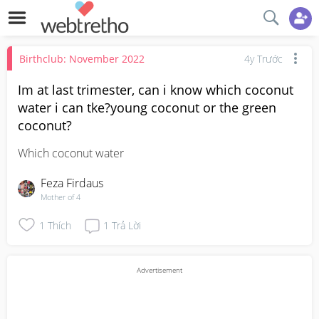
Birthclub: November 2022
4y Trước
Im at last trimester, can i know which coconut
water i can tke?young coconut or the green
coconut?
Which coconut water
Feza Firdaus
Mother of 4
1
Thích
1
Trả Lời