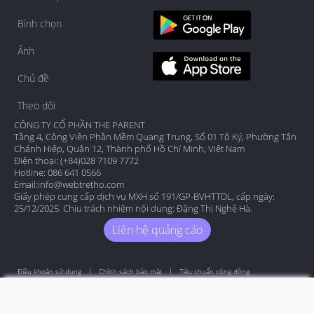
Bình chọn
Ảnh
Chủ đề
Theo dõi
CÔNG TY CỔ PHẦN THE PARENT
Tầng 4, Công Viên Phần Mềm Quang Trung, Số 01 Tô Ký, Phường Tân
Chánh Hiệp, Quận 12, Thành phố Hồ Chí Minh, Việt Nam
Điện thoại: (+84)028 7109 7772
Hotline: 086 641 0566
Email:
info@webtretho.com
Giấy phép cung cấp dịch vụ MXH số 191/GP-BVHTTDL, cấp ngày:
25/12/2025. Chịu trách nhiệm nội dung: Đặng Thị Nghệ Hà.
Liên hệ quảng cáo
Điều khoản sử dụng
Chính sách bảo mật
Tiêu chuẩn cộng đồng
Copyright by Webtretho 2006.