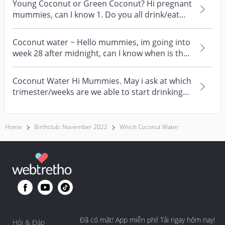
Young Coconut or Green Coconut? Hi pregnant
mummies, can I know 1. Do you all drink/eat
thai young...
Coconut water ~ Hello mummies, im going into
week 28 after midnight, can I know when is the
good tim...
Coconut Water Hi Mummies. May i ask at which
trimester/weeks are we able to start drinking
coconut w...
Home
Birthclub: November 2022
Which Coconut Water
Đã có mặt! App miễn phí! Tải ngay hôm nay!
Hỏi & Đáp