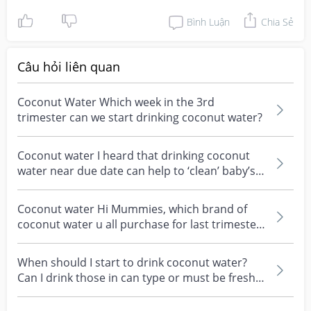
Bình Luận
Chia Sẻ
Câu hỏi liên quan
Coconut Water Which week in the 3rd
trimester can we start drinking coconut water?
Coconut water I heard that drinking coconut
water near due date can help to ‘clean’ baby’s
skin at b...
Coconut water Hi Mummies, which brand of
coconut water u all purchase for last trimester?
Is coco th...
When should I start to drink coconut water?
Can I drink those in can type or must be fresh
coconut...