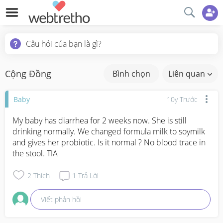
Câu hỏi của bạn là gì?
Cộng Đồng
Bình chọn
Liên quan
Baby
10y Trước
My baby has diarrhea for 2 weeks now. She is still 
drinking normally. We changed formula milk to soymilk 
and gives her probiotic. Is it normal ? No blood trace in 
the stool. TIA
2
Thích
1
Trả Lời
Viết phản hồi