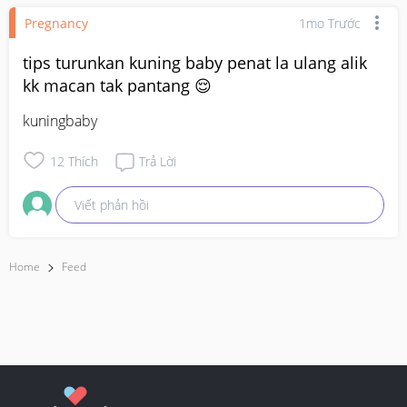
Pregnancy
1mo Trước
tips turunkan kuning baby penat la ulang alik
kk macan tak pantang 😌
kuningbaby
12
Thích
Trả Lời
Viết phản hồi
Home
Feed