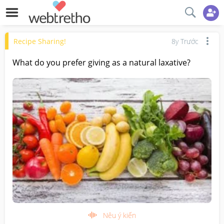
Recipe Sharing!
8y Trước
What do you prefer giving as a natural laxative?
Nêu ý kiến