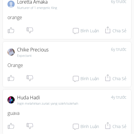
Loretta Amaka
6y trước
Nurturer of 1 energetic King
orange
Bình Luận
Chia Sẻ
Chike Precious
6y trước
Expectant
Orange
Bình Luận
Chia Sẻ
Huda Hadi
4y trước
Ingin melahirkan zuriat yang soleh/solehah
guava
Bình Luận
Chia Sẻ