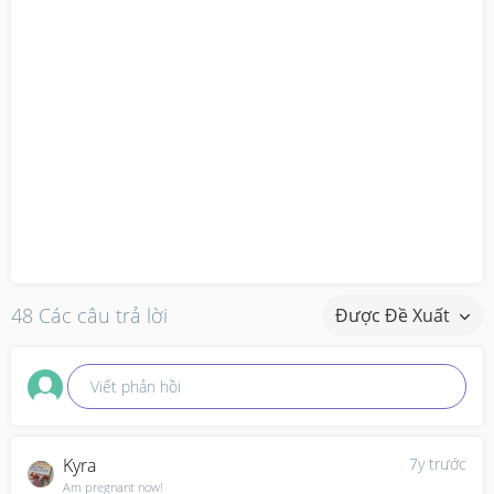
48 Các câu trả lời
Được Đề Xuất
Viết phản hồi
Kyra
7y trước
Am pregnant now!