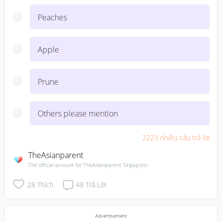
Peaches
Apple
Prune
Others please mention
2223
nhiều câu trả lời
TheAsianparent
The official account for TheAsianparent Singapore.
28
Thích
48
Trả Lời