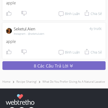
apple
Bình Luận
Chia Sẻ
Seketul.aien
4y trước
instagram - @seketul.aien
apple
Bình Luận
Chia Sẻ
8 Các Câu Trả Lời
Home
Recipe Sharing!
What Do You Prefer Giving As A Natural Laxative