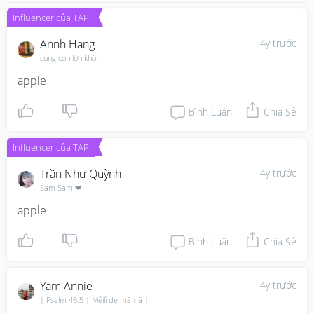
Influencer của TAP
Annh Hang
4y trước
cùng con lớn khôn
apple
Bình Luận
Chia Sẻ
Influencer của TAP
Trần Như Quỳnh
4y trước
Sam Sam ❤
apple
Bình Luận
Chia Sẻ
Yam Annie
4y trước
| Psalm 46:5 | Měilì de māmā |