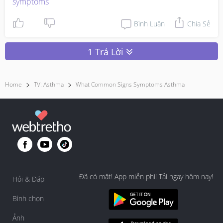
symptoms
Bình Luận
Chia Sẻ
1 Trả Lời
Home
TV: Asthma
What Common Signs Symptoms Asthma
Đã có mặt! App miễn phí! Tải ngay hôm nay!
Hỏi & Đáp
Bình chọn
Ảnh