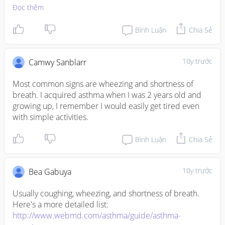
Wheezing (a whistling or squeaky sound in your chest 
Đọc thêm
when breathing, especially when exhaling)
Bình Luận
Chia Sẻ
10y trước
Camwy Sanblarr
Most common signs are wheezing and shortness of 
breath. I acquired asthma when I was 2 years old and 
growing up, I remember I would easily get tired even 
with simple activities.
Bình Luận
Chia Sẻ
10y trước
Bea Gabuya
Usually coughing, wheezing, and shortness of breath. 
Here's a more detailed list: 
http://www.webmd.com/asthma/guide/asthma-