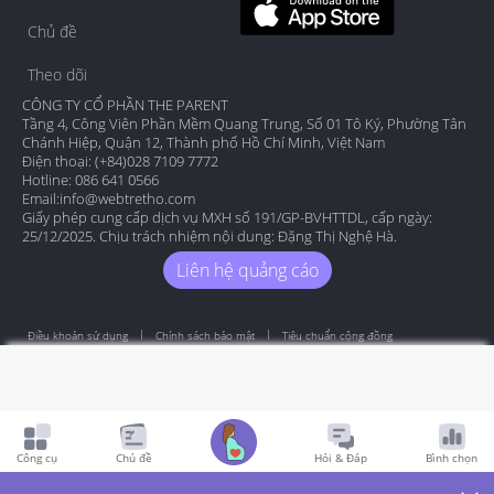
Chủ đề
Theo dõi
CÔNG TY CỔ PHẦN THE PARENT
Tầng 4, Công Viên Phần Mềm Quang Trung, Số 01 Tô Ký, Phường Tân
Chánh Hiệp, Quận 12, Thành phố Hồ Chí Minh, Việt Nam
Điện thoại: (+84)028 7109 7772
Hotline: 086 641 0566
Email:
info@webtretho.com
Giấy phép cung cấp dịch vụ MXH số 191/GP-BVHTTDL, cấp ngày:
25/12/2025. Chịu trách nhiệm nội dung: Đặng Thị Nghệ Hà.
Liên hệ quảng cáo
Điều khoản sử dụng
Chính sách bảo mật
Tiêu chuẩn cộng đồng
Copyright by Webtretho 2006.
Công cụ
Chủ đề
Hỏi & Đáp
Bình chọn