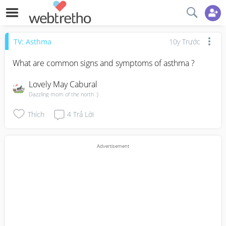
TV: Asthma
10y Trước
What are common signs and symptoms of asthma ?
Lovely May Cabural
Dazzling mom of the north :)
Thích
4
Trả Lời