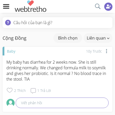
Câu hỏi của bạn là gì?
Cộng Đồng
Bình chọn
Liên quan
Baby
10y Trước
My baby has diarrhea for 2 weeks now. She is still 
drinking normally. We changed formula milk to soymilk 
and gives her probiotic. Is it normal ? No blood trace in 
the stool. TIA
2
Thích
1
Trả Lời
Viết phản hồi