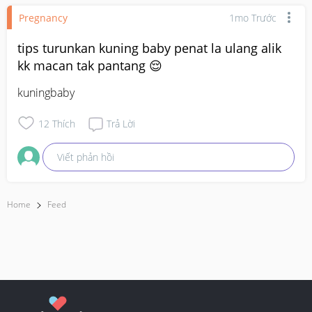
Pregnancy
1mo Trước
tips turunkan kuning baby penat la ulang alik
kk macan tak pantang 😌
kuningbaby
12
Thích
Trả Lời
Viết phản hồi
Home
Feed