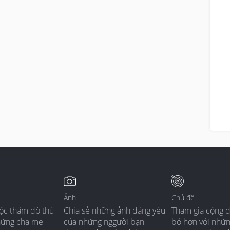
Ảnh
Chủ đề
ộc thăm dò thú
Chia sẻ những ảnh đáng yêu
Tham gia cộng 
hững cha mẹ
của những nggười bạn
bó hơn với nhữ