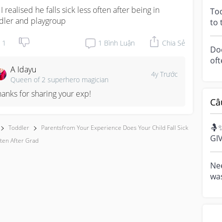
eve
I realised he falls sick less often after being in 
Tod
dler and playgroup
to 
roc
1
1
Bình Luận
Chia Sẻ
Doe
oft
A Idayu
to 
4y Trước
Queen of 2 superhero magician
hanks for sharing your exp!
Câ
🤱
Toddler
Parentsfrom Your Experience Does Your Child Fall Sick
GI
ten After Grad
Bre
cel
Nee
was
and
mig