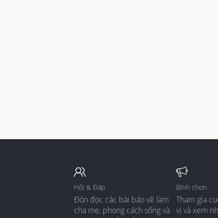
Hỏi & Đáp
Bình chọn
Đón đọc các bài báo về làm
Tham gia cu
cha mẹ, phong cách sống và
vị và xem n