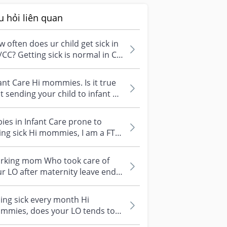
u hỏi liên quan
 often does ur child get sick in
/CC? Getting sick is normal in CC
 both my toddler and inf...
ant Care Hi mommies. Is it true
t sending your child to infant will
y make them fall sick m...
ies in Infant Care prone to
ing sick Hi mommies, I am a FTM
 have placed my baby in infa...
rking mom Who took care of
r LO after maternity leave ends?
ents, helper or IFC? What are
.
ling sick every month Hi
mmies, does your LO tends to
l sick every mth? Mine falls sick