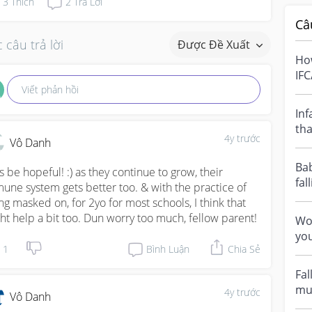
3
Thích
2
Trả Lời
Câ
 câu trả lời
Được Đề Xuất
How
IFC
Viết phản hồi
but
Inf
tha
4y trước
Vô Danh
onl
Bab
's be hopeful! :) as they continue to grow, their 
fall
une system gets better too. & with the practice of 
and
ng masked on, for 2yo for most schools, I think that 
ht help a bit too. Dun worry too much, fellow parent!
Wo
you
1
Bình Luận
Chia Sẻ
Par
th..
Fal
mu
4y trước
Vô Danh
fal