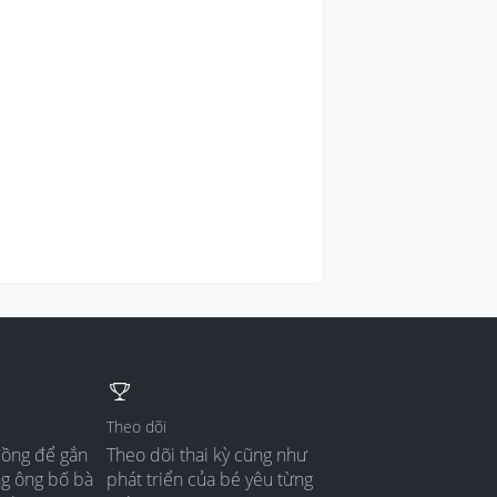
Theo dõi
đồng để gắn
Theo dõi thai kỳ cũng như
ng ông bố bà
phát triển của bé yêu từng