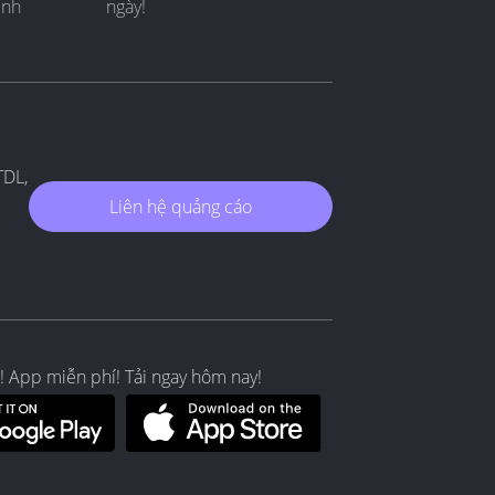
ình
ngày!
TDL,
Liên hệ quảng cáo
! App miễn phí! Tải ngay hôm nay!