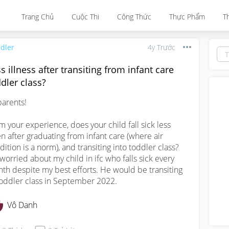
Trang Chủ
Cuộc Thi
Công Thức
Thực Phẩm
T
dler
4y Trước
s illness after transiting from infant care
dler class?
arents!

m your experience, does your child fall sick less 
en after graduating from infant care (where air 
dition is a norm), and transiting into toddler class? 
 worried about my child in ifc who falls sick every 
th despite my best efforts. He would be transiting 
toddler class in September 2022.
Vô Danh