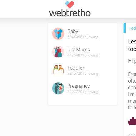
Tod
Baby
5046398
following
Les
tod
Just Mums
4426487
following
Hi p
Toddler
2245720
following
Fro
oft
Pregnancy
con
2202770
following
I'm
mon
to 