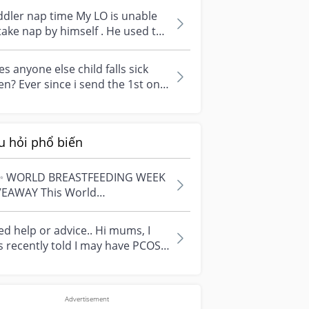
r...
dler nap time My LO is unable
take nap by himself . He used to
king and Yao lan style of sl...
s anyone else child falls sick
en? Ever since i send the 1st one
schl since 2022 till now e...
u hỏi phổ biến
✨ WORLD BREASTFEEDING WEEK
VEAWAY This World
astfeeding Week, we're
ebrating every mum's fe...
d help or advice.. Hi mums, I
 recently told I may have PCOS
 I am worried about how it
...