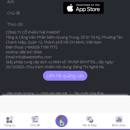
Ảnh
Chủ đề
Theo dõi
CÔNG TY CỔ PHẦN THE PARENT
Tầng 4, Công Viên Phần Mềm Quang Trung, Số 01 Tô Ký, Phường Tân
Chánh Hiệp, Quận 12, Thành phố Hồ Chí Minh, Việt Nam
Điện thoại: (+84)028 7109 7772
Hotline: 086 641 0566
Email:
info@webtretho.com
Giấy phép cung cấp dịch vụ MXH số 191/GP-BVHTTDL, cấp ngày:
25/12/2025. Chịu trách nhiệm nội dung: Đặng Thị Nghệ Hà.
Liên hệ quảng cáo
Điều khoản sử dụng
Chính sách bảo mật
Tiêu chuẩn cộng đồng
Copyright by Webtretho 2006.
Công cụ
Chủ đề
Hỏi & Đáp
Bình chọn