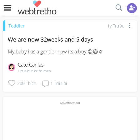
Toddler
1y Trước
We are now 32weeks and 5 days
My baby has a gender now its a boy 😊😌☺️
Cate Canlas
Got a bun in the oven
200
Thích
1
Trả Lời