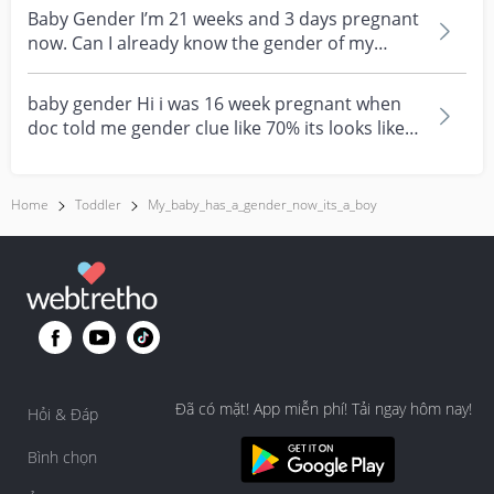
Baby Gender I’m 21 weeks and 3 days pregnant
now. Can I already know the gender of my
baby? Planning...
baby gender Hi i was 16 week pregnant when
doc told me gender clue like 70% its looks like a
boy,the...
Home
Toddler
My_baby_has_a_gender_now_its_a_boy
Đã có mặt! App miễn phí! Tải ngay hôm nay!
Hỏi & Đáp
Bình chọn