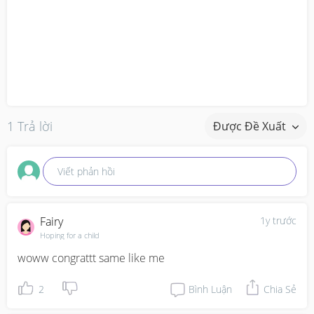
1 Trả lời
Được Đề Xuất
Viết phản hồi
Fairy
1y trước
Hoping for a child
woww congrattt same like me
2
Bình Luận
Chia Sẻ